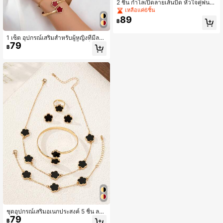
2 ชิ้น กำไลเปิดลายเส้นบิด หัวใจคู่พ่นท
ราย ยอดนิยม
เหลือแค่6ชิ้น
89
฿
1 เซ็ต อุปกรณ์เสริมสำหรับผู้หญิงที่มีลว
79
ดลายดอกไม้แบบหรูหรา 5 ชิ้น/เซ็ต สำ
฿
หรับหลากหลายการใช้งาน
ชุดอุปกรณ์เสริมอเนกประสงค์ 5 ชิ้น ลาย
79
ดอกไม้หรูหรา สำหรับผู้หญิง
฿