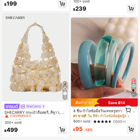
100+ sold
199
฿
239
฿
30
5
Save ฿14
SheCarry
#1 ขายดี
ใน บรรยากาศฤดูร้อน กระเป๋าหูหิ้วด้านบนผู้หญิง
1
4 ชิ้น กำไลข้อมือวินเทจหรูหรา ดีไซน์มิ
1
เกือบหมดแล้ว!
SHECARRY กระเป๋าถือสตรี, สีขาว, แฟ
นิมอลแฟชั่น เหมาะสำหรับใส่ในชีวิตปร
#1 ขายดี
ใน สีฟ้า กำไลข้อมือผู้หญิง
ชั่น, สง่างาม, วันหยุด, งานปาร์ตี้
#1 ขายดี
#1 ขายดี
ใน บรรยากาศฤดูร้อน กระเป๋าหูหิ้วด้านบนผู้หญิง
ใน บรรยากาศฤดูร้อน กระเป๋าหูหิ้วด้านบนผู้หญิง
ะจำวัน อะคริลิก เหมาะสำหรับใส่ในชีวิ
600+ sold
(1000+)
300+ sold
เกือบหมดแล้ว!
เกือบหมดแล้ว!
ตประจำวันและงานปาร์ตี้ ของขวัญสำห
95
รับผู้หญิง
#1 ขายดี
ใน บรรยากาศฤดูร้อน กระเป๋าหูหิ้วด้านบนผู้หญิง
499
฿
-13%
฿
เกือบหมดแล้ว!