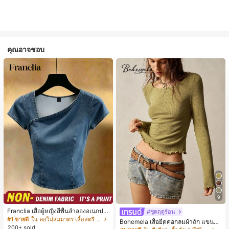
คุณอาจชอบ
9
Franclia เสื้อผู้หญิงสีพื้นลำลองอเนกปร
#ชุดฤดูร้อน
ะสงค์สำหรับใส่ประจำวัน
#1 ขายดี
ใน คอไม่สมมาตร เสื้อสตรี เสื้อเบลาส์ & Tee
Bohemela เสื้อยืดคอกลมผ้าถัก แขนยา
200+ sold
ว สีเรียบ ใช้งานทั่วไป สำหรับผู้หญิง