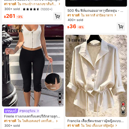
น 2 ใน 1 ฤดูร้อนที่สบายและกางเกงขา
#1 ขายดี
ใน กระเป๋า กางเกงขาสั้นกีฬาผู้หญิง
สั้นพรางแสงแดด
300+ sold
(1000+)
500 ชิ้น ฟิล์มถนอมอาหารยืดหยุ่น - ฝา
ครอบจานใสยืดหยุ่น, ใช้ซ้ำได้, หลากห
261
#1 ขายดี
ใน หลากสี ฝาปิดอาหาร
฿
-3%
ลายฟังก์ชัน, ไม่มีกลิ่น, ป้องกันฝุ่น เหมา
400+ sold
ะสำหรับบ้าน, ร้านอาหาร, ปิกนิก - เหม
36
าะกับขนาดจานทุกขนาด, สิ่งจำเป็นสำ
฿
-8%
หรับปิกนิก | ฟิล์มบรรจุภัณฑ์ตกแต่ง | ฟิ
ล์มพลาสติกใช้ซ้ำได้, ฟิล์มพลาสติกอาห
าร, สิ่งจำเป็นในครัว
#ชุดฤดูร้อน
Firerie กางเกงเลกกิ้งแคปรีถักลายลูกไม้
สีดำหรูหราสำหรับผู้หญิง อเนกประสงค์
Franclia เสื้อเชิ้ตแขนยาวผู้หญิงแบบห
#1 ขายดี
ใน โพลีเอสเตอร์ เลกกิ้งสตรี
สำหรับกีฬา แฟชั่น ชายหาด เทศกาลด
ลวมทรงสลัชชี่ลำลอง มีเชือกรูด ช่วยพร
#1 ขายดี
ใน ใหม่ เสื้อเบลาส์ผู้หญิง
300+ sold
นตรี ฤดูร้อนแบบสบายๆ
างหุ่น