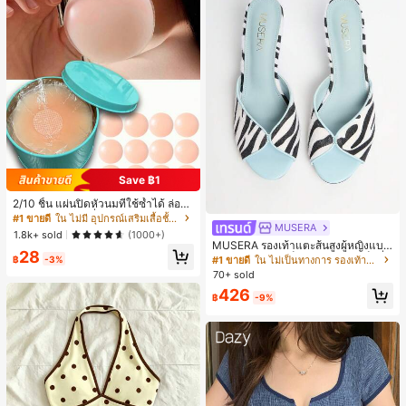
Save ฿1
2/10 ชิ้น แผ่นปิดหัวนมที่ใช้ซ้ำได้ ล่องห
น ไร้รอยต่อ & ไม่ลื่น เหมาะสำหรับโอก
#1 ขายดี
ใน ไม่มี อุปกรณ์เสริมเสื้อชั้นในผู้หญิง
MUSERA
าสต่างๆ สิ่งจำเป็นสำหรับฤดูร้อน
1.8k+ sold
(1000+)
MUSERA รองเท้าแตะส้นสูงผู้หญิงแบบ
28
มิวล์ หัวกลม ส้นเข็ม ลายม้าลาย เซ็กซี่ เ
#1 ขายดี
ใน ไม่เป็นทางการ รองเท้าแตะผู้หญิง
฿
-3%
ปิดหน้าเท้า โชว์นิ้วเท้า สำหรับปาร์ตี้ไน
70+ sold
ท์คลับ
426
฿
-9%