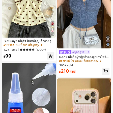
15
IslaSuriya เสื้อสีครีมเหลือง, เสื้อลายจุ
ด, ชุดผู้หญิง, เสื้อผู้หญิง, เสื้อกล้ามลำลอ
#1 ขายดี
ใน เนื้อผ้า เสื้อผู้หญิง
ง, กำลังเป็นที่นิยม, เสื้อแฟชั่น, เสื้อ Y2k,
1.2k+ sold
(1000+)
เสื้อผ้า Y2k, เสื้อหรูหรา, เสื้อคล้องคอ, เ
#ชุดฤดูร้อน
99
สื้อเซ็กซี่, เสื้อเปิดหลัง,
฿
DAZY เสื้อยืดผู้หญิงลำลองผูกเอวไขว้
สำหรับฤดูร้อน
#1 ขายดี
ใน พืชผล เสื้อยืดลำลอง
300+ sold
210
฿
-4%