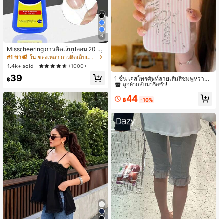
6
Misscheering กาวติดเล็บปลอม 20 กรั
ม แรงยึดสูง เจลสติกเกอร์เล็บนุ่ม แห้งเร็
#1 ขายดี
ใน ของเหลว กาวติดเล็บและสารยึดติด
ว เหมาะสำหรับผู้เริ่มต้นทำเล็บ ติดทนน
1.4k+ sold
(1000+)
#3 ขายดี
ใน ลายทาง เคสโทรศัพท์
าน
39
ลูกค้ากลับมาซื้อซ้ำ!
1 ชิ้น เคสโทรศัพท์ลายเส้นสีชมพูหวาน
฿
พิมพ์ตัวอักษรเลื่อม กันกระแทก กลิตเตอ
#3 ขายดี
#3 ขายดี
ใน ลายทาง เคสโทรศัพท์
ใน ลายทาง เคสโทรศัพท์
ร์ สำหรับ IPhone 17 Pro Max, 17 Pro,
ลูกค้ากลับมาซื้อซ้ำ!
ลูกค้ากลับมาซื้อซ้ำ!
44
16 Pro Max, 16 Pro, 15 Pro, 18 Pro, 1
฿
-10%
#3 ขายดี
ใน ลายทาง เคสโทรศัพท์
8 Pro Max ตกแต่งหัวใจสไตล์สวยงาม
ลูกค้ากลับมาซื้อซ้ำ!
สไตล์สาวหวานยอดนิยม