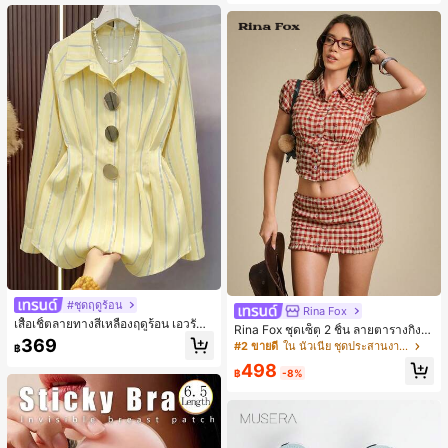
น, การมัดผม, การจัดทรงผม, การแต่งห
น้า, การจับคู่ชุด, อุปกรณ์เสริมประดับผ
ม
#ชุดฤดูร้อน
Rina Fox
เสื้อเชิ้ตลายทางสีเหลืองฤดูร้อน เอวรัด
Rina Fox ชุดเซ็ต 2 ชิ้น ลายตารางกิงแ
สไตล์ลำลองสำหรับเดินทางไปทำงาน ผ้
369
ฮมสีแดงสไตล์ฝรั่งเศสพิมพ์ลายดอกไม้ เ
#2 ขายดี
ใน นัวเนีย ชุดประสานงานสตรี
฿
าฝ้ายผสม กระดุมหน้า เสื้ออเนกประสงค์
สื้อครอปและกระโปรงมินิระบายเข้าชุด
498
฿
-8%