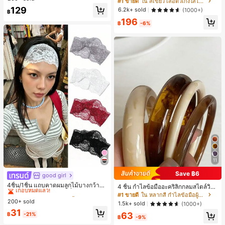
#1 ขายดี
ใน สีเขียว เสื้อตัวเก่งใส่ได้ทุกวัน
129
6.2k+ sold
(1000+)
฿
196
฿
-6%
11
Save ฿6
good girl
#1 ขายดี
ใน ยางรัดผมแบบพื้นฐาน เครื่องประดับผมผู้หญิง
เกือบหมดแล้ว!
4ชิ้น/1ชิ้น แถบคาดผมลูกไม้บางกว้างยื
4 ชิ้น กำไลข้อมืออะคริลิกกลมสไตล์วินเ
ดหยุ่นสำหรับผู้หญิง, แฟชั่นอเนกประสง
#1 ขายดี
#1 ขายดี
ใน ยางรัดผมแบบพื้นฐาน เครื่องประดับผมผู้หญิง
ใน ยางรัดผมแบบพื้นฐาน เครื่องประดับผมผู้หญิง
ทจหรูหราสำหรับผู้หญิง, ดีไซน์เรียบง่าย
#1 ขายดี
ใน หลากสี กำไลข้อมือผู้หญิง
ค์พรีเมียมหรูหราสไตล์มินิมอล ผ้าพันคอ
ทันสมัย, เหมาะสำหรับสวมใส่ในชีวิตปร
200+ sold
เกือบหมดแล้ว!
เกือบหมดแล้ว!
1.5k+ sold
(1000+)
เล็กๆ ห่วงผม อุปกรณ์เสริมผม, เหมาะสำ
ะจำวันและโอกาสต่างๆ, ของขวัญสำหรั
#1 ขายดี
ใน ยางรัดผมแบบพื้นฐาน เครื่องประดับผมผู้หญิง
31
หรับการออกไปข้างนอกประจำวัน, ลำล
63
บเธอ
฿
-21%
฿
-9%
เกือบหมดแล้ว!
อง, งานปาร์ตี้, การเดินทาง, การพักผ่อ