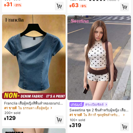
เล็กๆ ห่วงผม อุปกรณ์เสริมผม, เหมาะสำ
ะจำวันและโอกาสต่างๆ, ของขวัญสำหรั
31
63
#1 ขายดี
ใน ไม่เป็นทางการ เครื่องประดับผมผู้หญิง
฿
-21%
หรับการออกไปข้างนอกประจำวัน, ลำล
บเธอ
฿
-9%
เกือบหมดแล้ว!
อง, งานปาร์ตี้, การเดินทาง, การพักผ่อ
น, การมัดผม, การจัดทรงผม, การแต่งห
น้า, การจับคู่ชุด, อุปกรณ์เสริมประดับผ
ม
Franclia เสื้อผู้หญิงสีพื้นลำลองอเนกปร
#ระเบียงชิลล์
#1 ขายดี
ใน สีกากี ชุดทูพีซสำหรับผู้หญิง
ะสงค์สำหรับใส่ประจำวัน
#1 ขายดี
ใน ธรรมดา เสื้อผู้หญิง
เกือบหมดแล้ว!
Sweetina ชุด 2 ชิ้นสำหรับผู้หญิง เสื้อก
200+ sold
ล้ามเข้ารูปพิมพ์ลายจุดสีบล็อกหลังเปิด
#1 ขายดี
#1 ขายดี
ใน สีกากี ชุดทูพีซสำหรับผู้หญิง
ใน สีกากี ชุดทูพีซสำหรับผู้หญิง
129
และกางเกงขาสั้นเอวพับ
฿
100+ sold
เกือบหมดแล้ว!
เกือบหมดแล้ว!
319
#1 ขายดี
ใน สีกากี ชุดทูพีซสำหรับผู้หญิง
฿
เกือบหมดแล้ว!