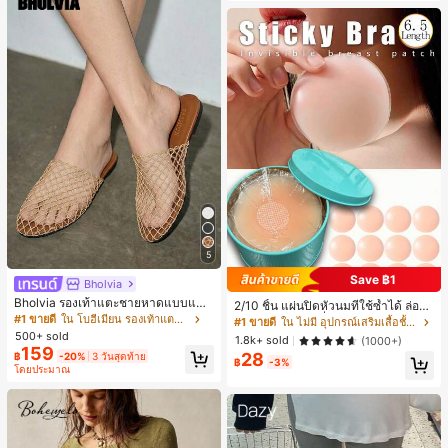
5
Save ฿1
Bholvia
Bholvia รองเท้าแตะชายหาดแบบแบน
2/10 ชิ้น แผ่นปิดหัวนมที่ใช้ซ้ำได้ ล่องห
สบาย ๆ ลายฉลุมาใหม่สำหรับผู้หญิง
#1 ขายดี
ใน โบฮีเมียน รองเท้าแตะผู้หญิง
น ไร้รอยต่อ & ไม่ลื่น เหมาะสำหรับโอก
#1 ขายดี
ใน ไม่มี อุปกรณ์เสริมเสื้อชั้นในผู้หญิง
าสต่างๆ สิ่งจำเป็นสำหรับฤดูร้อน
500+ sold
1.8k+ sold
(1000+)
159
28
฿
-20%
3 วันสุดท้าย
฿
-3%
โดยประมาณ