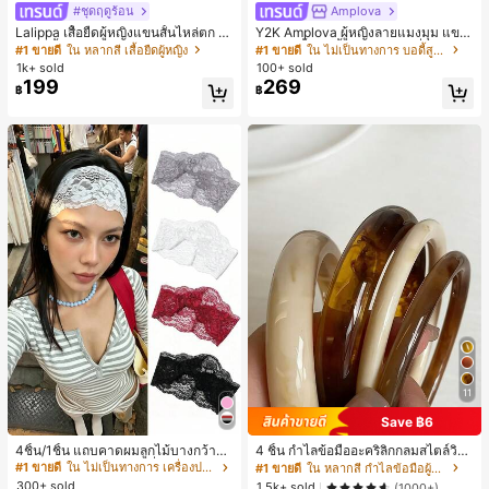
#ชุดฤดูร้อน
Amplova
Lalippa เสื้อยืดผู้หญิงแขนสั้นไหล่ตก ค
Y2K Amplova ผู้หญิงลายแมงมุม แขน
อวีปกเสื้อ ลายพิมพ์ดิจิทัลลายทาง สไตล์
ยาว คอตั้ง บอดี้สูท, สไตล์แฟชั่นดาร์ก
#1 ขายดี
ใน หลากสี เสื้อยืดผู้หญิง
#1 ขายดี
ใน ไม่เป็นทางการ บอดี้สูทผู้หญิง
สปอร์ตแฟชั่นมินิมอล ของขวัญสำหรับเ
บอดี้สูทผู้หญิง บอดี้สูทฮาโลวีน บอดี้สูท
1k+ sold
100+ sold
พื่อน
ลายใยแมงมุม
199
269
฿
฿
11
Save ฿6
#1 ขายดี
ใน ไม่เป็นทางการ เครื่องประดับผมผู้หญิง
เกือบหมดแล้ว!
4ชิ้น/1ชิ้น แถบคาดผมลูกไม้บางกว้างยื
4 ชิ้น กำไลข้อมืออะคริลิกกลมสไตล์วินเ
ดหยุ่นสำหรับผู้หญิง, แฟชั่นอเนกประสง
ทจหรูหราสำหรับผู้หญิง, ดีไซน์เรียบง่าย
#1 ขายดี
#1 ขายดี
ใน ไม่เป็นทางการ เครื่องประดับผมผู้หญิง
ใน ไม่เป็นทางการ เครื่องประดับผมผู้หญิง
#1 ขายดี
ใน หลากสี กำไลข้อมือผู้หญิง
ค์พรีเมียมหรูหราสไตล์มินิมอล ผ้าพันคอ
ทันสมัย, เหมาะสำหรับสวมใส่ในชีวิตปร
300+ sold
เกือบหมดแล้ว!
เกือบหมดแล้ว!
1.5k+ sold
(1000+)