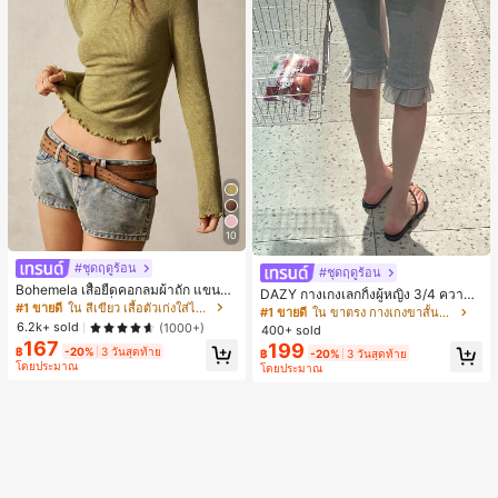
10
#ชุดฤดูร้อน
#ชุดฤดูร้อน
Bohemela เสื้อยืดคอกลมผ้าถัก แขนยา
DAZY กางเกงเลกกิ้งผู้หญิง 3/4 ความย
ว สีเรียบ ใช้งานทั่วไป สำหรับผู้หญิง
#1 ขายดี
ใน สีเขียว เสื้อตัวเก่งใส่ได้ทุกวัน
าวขา ทรงเข้ารูป แต่งลูกไม้แบบปะติด
#1 ขายดี
ใน ขาตรง กางเกงขาสั้นผู้หญิง
ลำลอง สำหรับวันหยุดฤดูร้อน
6.2k+ sold
(1000+)
400+ sold
167
199
฿
-20%
3 วันสุดท้าย
฿
-20%
3 วันสุดท้าย
โดยประมาณ
โดยประมาณ