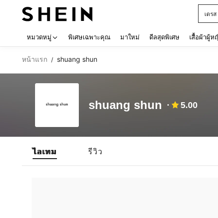
เดรส
Use up 
หมวดหมู่
พิเศษเฉพาะคุณ
มาใหม่
ดีลสุดพิเศษ
เสื้อผ้าผู้ห
หน้าแรก
shuang shun
/
shuang shun
5.00
ไอเทม
รีวิว