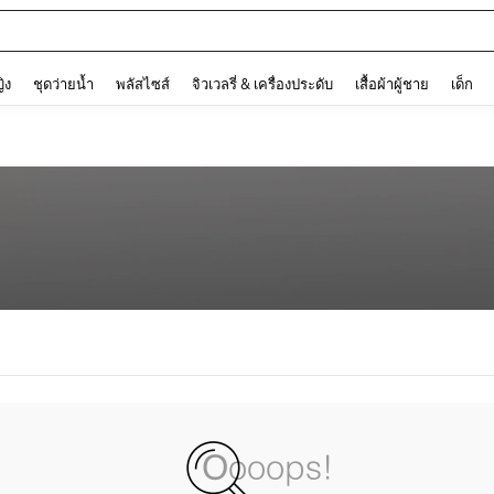
and down arrow keys to navigate search การค้นหาล่าสุด and ค้นหา. Press Enter to
ญิง
ชุดว่ายน้ำ
พลัสไซส์
จิวเวลรี่ & เครื่องประดับ
เสื้อผ้าผู้ชาย
เด็ก