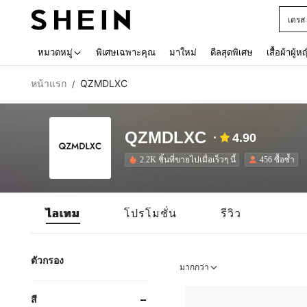
เดรส
Use up 
หมวดหมู่
พิเศษเฉพาะคุณ
มาใหม่
ดีลสุดพิเศษ
เสื้อผ้าผู้ห
หน้าแรก
QZMDLXC
/
QZMDLXC
4.90
2.2K ชิ้นที่ขายไปเมื่อเร็วๆ นี้
456 ซื้อซ้ำ
ไอเทม
โปรโมชั่น
รีวิว
ตัวกรอง
มากกว่า
สี