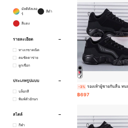
มัลติคัลเลอ
สีดำ
ร์
สีแดง
รายละเอียด
ทางเรขาคณิต
คมชัดตาข่าย
ผูกเชือก
ประเภทรูปแบบ
รองเท้าผู้ชายกันลื่น ทนทาน ระบายอากาศได้ สีหลายสี รองเท้าทางการสำหรับกลางแจ้ง ผูกเชือก รองเท้าเตี้ย สไตล์แฟชั่นมินิมอล รองเท้ากีฬา สีพื้น 
-3%
บล็อกสี
฿697
พิมพ์ตัวอักษร
สไตล์
กีฬา