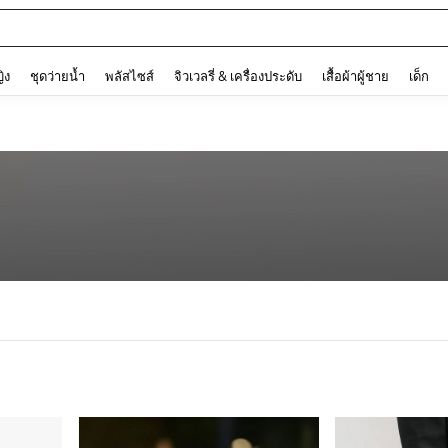
and down arrow keys to navigate search การค้นหาล่าสุด and ค้นหา. Press Enter to
ญิง
ชุดว่ายน้ำ
พลัสไซส์
จิวเวลรี่ & เครื่องประดับ
เสื้อผ้าผู้ชาย
เด็ก