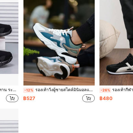
ฤดูใบไม้ผลิ ฤดูใบไม้ร่วง รองเท้าเทนนิสเตี้ย
รองเท้าวิ่งผู้ชายสไตล์มินิมอลแฟชั่น แบบลำลองสปอร์ต ทรงโลว์ท็อป ผูกเชือก ผ้าตาข่ายระบายอากาศ น้ำหนักเบา กันลื่น ทนทาน อเนกประสงค์ สำหรับกลางแจ้ง ใส่ได้ทุกฤดู
รองเท้ากีฬาแฟชั่นผู้ชายแบบลำลองสำหรับกลางแจ้ง อเนกป
-12%
-26%
฿527
฿480