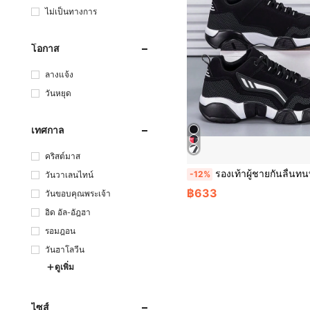
ไม่เป็นทางการ
โอกาส
ลางแจ้ง
วันหยุด
เทศกาล
คริสต์มาส
รองเท้าผู้ชายกันลื่นทนทานระบายอากาศได้หลายสีรองเท้าทางการกลางแจ้งผูกเชือกแบบต่ำสไตล์แฟชั่นมินิมอลรองเท้ากีฬา สีพื้น ฤ
-12%
วันวาเลนไทน์
฿633
วันขอบคุณพระเจ้า
อิด อัล-อัฎฮา
รอมฎอน
วันฮาโลวีน
ดูเพิ่ม
ไซส์