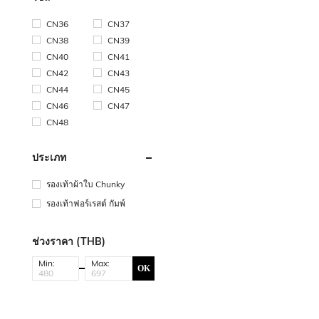
CN36
CN37
CN38
CN39
CN40
CN41
CN42
CN43
CN44
CN45
CN46
CN47
CN48
ประเภท
รองเท้าผ้าใบ Chunky
รองเท้าฟอร์เรสต์ กัมพ์
ช่วงราคา (THB)
Min:
Max:
OK