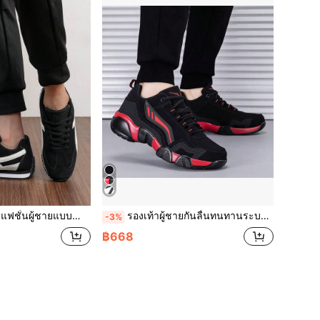
ระสงค์ทุกฤดูกาล ทนทาน ระบายอากาศได้ดี กันลื่น รองเท้าผ้าใบสไตล์เรโทรลำลอง
รองเท้าผู้ชายกันลื่นทนทานระบายอากาศได้หลายสีรองเท้าทางการกลางแจ้งผูกเชือกแบบต่ำสไตล์แฟชั่นมินิมอลรองเท้ากีฬา สีพื้น ฤดูใบไม้ผลิฤดูใบไม้ร่วง รองเท้าเทนนิสแบบต่ำ
-3%
฿668