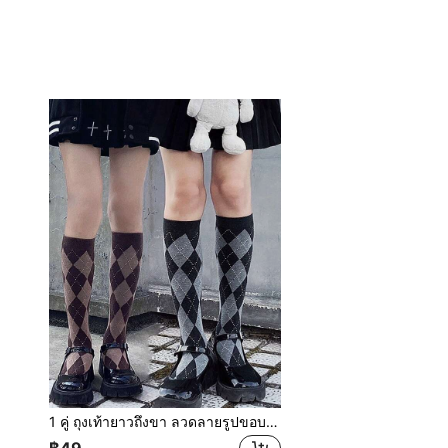
1 คู่ ถุงเท้ายาวถึงขา ลวดลายรูปขอบ ตามแบบญี่ปุ่น สำหรับผู้หญิง อุปกรณ์เสริมขาฤดูใบไม้ร่วง