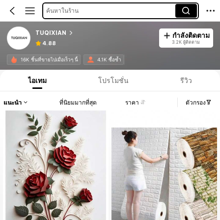
ค้นหาในร้าน
TUQIXIAN
กำลังติดตาม
3.2K ผู้ติดตาม
4.88
16K ชิ้นที่ขายไปเมื่อเร็วๆ นี้
4.1K ซื้อซ้ำ
ไอเทม
โปรโมชั่น
รีวิว
แนะนำ
ที่นิยมมากที่สุด
ราคา
ตัวกรอง