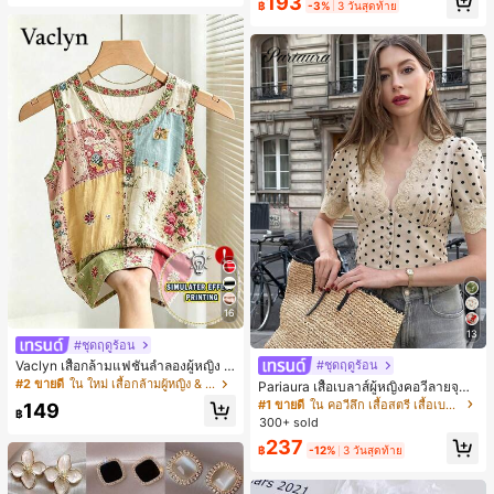
193
฿
-3%
3 วันสุดท้าย
16
13
#ชุดฤดูร้อน
#ชุดฤดูร้อน
Vaclyn เสื้อกล้ามแฟชั่นลำลองผู้หญิง ล
ายแพตช์เวิร์ก แขนกุด คอกลม ติดกระดุ
#2 ขายดี
ใน ใหม่ เสื้อกล้ามผู้หญิง & Camis
Pariaura เสื้อเบลาส์ผู้หญิงคอวีลายจุดต
ม
กแต่งลูกไม้แบบปะติดสไตล์ลำลองอเนก
#1 ขายดี
ใน คอวีลึก เสื้อสตรี เสื้อเบลาส์ & Tee
149
฿
ประสงค์สำหรับใส่เที่ยวประจำวัน
300+ sold
237
฿
-12%
3 วันสุดท้าย