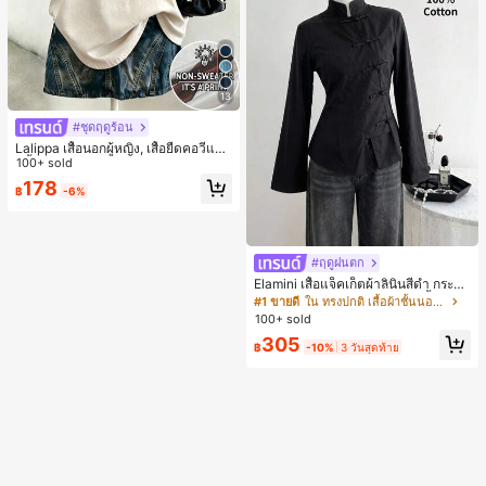
13
#ชุดฤดูร้อน
Lalippa เสื้อนอกผู้หญิง, เสื้อยืดคอวีแข
นสั้นใหม่ฤดูร้อน, สีแอปริคอต, สีเบอร์กัน
100+ sold
ดี, พิมพ์ตัวอักษร, ลายออกแบบ, ถ่ายภา
178
฿
-6%
พสตรีท, เสื้อยืดคอวีผู้หญิง
#ฤดูฝนตก
Elamini เสื้อแจ็คเก็ตผ้าลินินสีดำ กระดุ
มคอจีนด้านหน้าแบบเปิด ชายเสื้อไม่ส
#1 ขายดี
ใน ทรงปกติ เสื้อผ้าชั้นนอกผู้หญิง
มมาตร แขนยาว สำหรับผู้หญิง สไตล์จี
100+ sold
นวินเทจฤดูใบไม้ร่วง/ฤดูหนาว ดีไซน์
305
สำนักงานวิชาการที่หรูหรา สวมใส่ได้ทุ
฿
-10%
3 วันสุดท้าย
กวัน