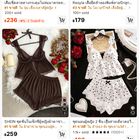
เสื้อเชิ้ตลายทางกระดุมไม่สมมาตรหลว
Resyla เสื้อยืดลำลองพิมพ์ลายปักลูกปัด
ม ๆ สีสันสดใสสำหรับผู้หญิง สไตล์หรูหร
รูปโบว์ขนาดใหญ่สำหรับผู้หญิง
#1 ขายดี
ใน ปุ่ม เสื้อเบลาส์ผู้หญิง
#3 ขายดี
ใน โอเวอร์ไซส์ เสื้อยืดผู้หญิง
า น่ารัก มินิมอล สดใส ใส่ได้ทุกวัน ทำง
200+ sold
100+ sold
านได้หลากหลาย สำหรับฤดูใบไม้ผลิ
236
179
฿
-9%
3 วันสุดท้าย
฿
5
SHEIN ชุดชั้นในเซ็กซี่ผู้หญิงผ้าตาข่าย
ชุดนอนผู้หญิง 2 ชิ้น เสื้อสายเดี่ยวคอวีลู
มีโครงคัพบาง
กไม้ พร้อมกางเกงขาสั้นแต่งลูกไม้ แต่ง
#1 ขายดี
ใน ผ้าตาข่าย ชุดนอนผู้หญิง
#1 ขายดี
ใน ลำลอง-ยัง ชุดเลานจ์สำหรับผู้หญิง
โบว์ที่เอว ชุดลำลองผู้หญิงนุ่มสบายน่ารั
1.1k+ sold
(1000+)
259
ก สไตล์เอสเธติก
฿