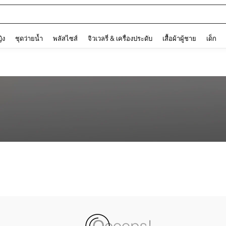
and down arrow keys to navigate search การค้นหาล่าสุด and ค้นหา. Press Enter to
ญิง
ชุดว่ายน้ำ
พลัสไซส์
จิวเวลรี่ & เครื่องประดับ
เสื้อผ้าผู้ชาย
เด็ก