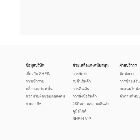
ข้อมูลบริษัท
ช่วยเหลือและสนับสนุน
ฝ่ายบริการ
เกี่ยวกับ SHEIN
การจัดส่ง
ติดต่อเรา
การเข้าร่วม
ส่งคืนสินค้า
การชำระเงิน
บล็อกเกอร์แฟชั่น
การคืนเงิน
คะแนนโบนั
ความรับผิดชอบต่อสังคม
การสั่งซื้อสินค้า
คำถามที่พบบ
สายอาชีพ
วิธีติดตามสถานะสินค้า
คู่มือไซส์
SHEIN VIP