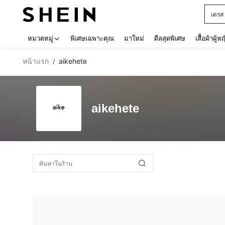
เดรส
Use up 
หมวดหมู่
พิเศษเฉพาะคุณ
มาใหม่
ดีลสุดพิเศษ
เสื้อผ้าผู้ห
หน้าแรก
aikehete
/
aikehete