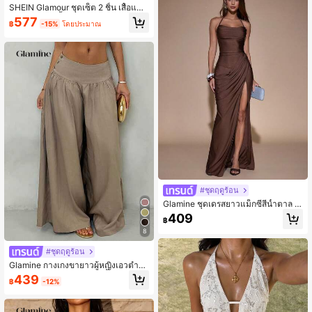
SHEIN Glamour ชุดเซ็ต 2 ชิ้น เสื้อแขน
ยาวเปิดไหล่สีพื้นสุดหวานสำหรับผู้หญิง
577
฿
-15%
โดยประมาณ
และกระโปรงชายระบายหลายชั้น
#ชุดฤดูร้อน
Glamine ชุดเดรสยาวแม็กซี่สีน้ำตาล ค
อคาวล์ สายคล้องคอ จับจีบ ผ่าข้าง สำห
409
฿
รับดินเนอร์โรแมนติกและปาร์ตี้วันเกิด
8
#ชุดฤดูร้อน
Glamine กางเกงขายาวผู้หญิงเอวต่ำทร
งขากว้างสไตล์เรโทร ทรงพริ้วช่วยพราง
439
฿
-12%
หุ่น ลำลอง สำหรับฤดูใบไม้ร่วง กลับไปโ
รงเรียน สำหรับผู้หญิงไซส์เล็ก