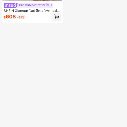
#ความสง่างามที่ปักเย็บ
SHEIN Glamour ใหม่ สีเบจ โซ่ตกแต่ง
หลังเปลือย ห่อหุ้ม เลื่อมต่อผ้าชีฟอง เซ็ก
608
฿
-21%
ซี่ คาวาอิ มีเสน่ห์ สำหรับผู้หญิง, ออกเด
ทกลางคืน