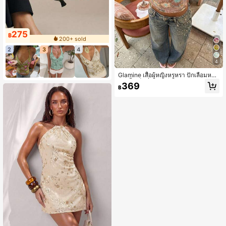
275
฿
200+ sold
2
3
4
4
Glamine เสื้อผู้หญิงหรูหรา ปักเลื่อมหลา
ยสี เสื้อเซ็กซี่ เหมาะสำหรับวันหยุด เดท
369
฿
ลำลองพักผ่อน งานปาร์ตี้แฟชั่น เสื้ออเน
กประสงค์