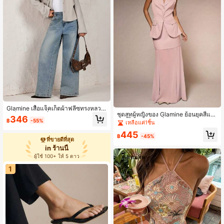
Glamine เสื้อแจ็คเก็ตผ้าฟลีซทรงหลวม
ชุดสูทผู้หญิงของ Glamine ย้อนยุคสีแด
มีเท็กซ์เจอร์แฟชั่นอเนกประสงค์สำหรับ
346
฿
-55%
ง 2 ชิ้น ชุดสูทแฟชั่นและตามสไตล์ของ
ผู้หญิง
เหลือแค่1ชิ้น
ตัวเองที่หรูหรา กระเป๋าปลอม รูปตัดชิฟ
445
ฟอง ชุดสูทผู้หญิงที่เหมาะสำหรับทำงา
฿
-45%
ที่ขายดีที่สุด
น, วันวาเลนไทน์, งานปาร์ตี้, ชุดสูทหลา
in ร้านนี้
กหลาย
ผู้ใช้ 100+ ให้ 5 ดาว
1