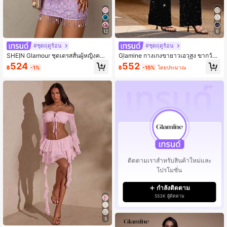
12
6
#ชุดฤดูร้อน
#ชุดฤดูร้อน
SHEIN Glamour ชุดเดรสสั้นผู้หญิงคอวี
Glamine กางเกงขายาวเอวสูง ขากว้าง
เซ็กซี่ Glam Coquette สีชมพูใหม่ ลาย
เลื่อม สำหรับใส่ไปงานปาร์ตี้
524
552
฿
-1%
฿
-15%
โดยประมาณ
ดอกไม้ เลื่อม เปิดหลัง ผูกเชือกด้านหลัง
ชายกระโปรงพู่,ชุดเดรสระยิบระยับลาย
ดอกไม้ 3 มิติและพู่,ชุดเดรสลายดอกไม้
สำหรับผู้หญิง,ชุดเดรสสีชมพู,กระโปรงสี
ชมพู,ชุดเดรสสีชมพูสำหรับผู้หญิง,ชุดเด
รสรับปริญญา,ชุดเดรสสำหรับแขกงานรั
บปริญญา,ชุดเดรสปาร์ตี้สำหรับผู้หญิง,ชุ
ดเดรสปาร์ตี้หรูหรา,ชุดเดรสหรูหราสำห
รับงานปาร์ตี้,ชุดเดรสชายหาดสำหรับผู้
หญิง,เสื้อผ้าปีใหม่,ชุดชายหาดสำหรับผู้
หญิง
ติดตามเราสำหรับสินค้าใหม่และ
โปรโมชั่น
กำลังติดตาม
553K ผู้ติดตาม
5