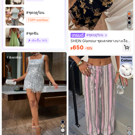
#ชุดฤดูร้อน
TOP1 ยอดนิยม
14
#ชุดซัน
#ชุดฤดูร้อน
เพิ่มขึ้น
14%
SHEIN Glamour ชุดเดรสหางนางเงือก
ปักเลื่อมลายดอกไม้สำหรับผู้หญิง
650
฿
-12%
14