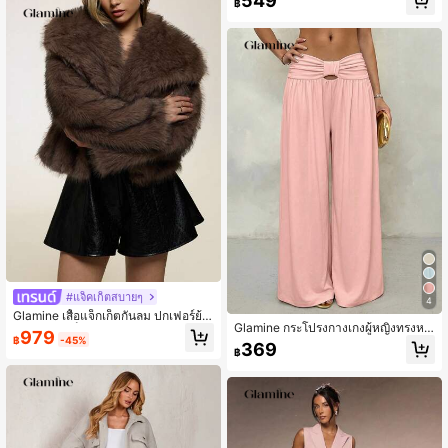
549
฿
กางเกงขาสั้นสำหรับผู้หญิง สำหรับไปเที่
ยวพักผ่อน
#แจ็คเก็ตสบายๆ
4
Glamine เสื้อแจ็กเก็ตกันลม ปกเฟอร์ย้อ
Glamine กระโปรงกางเกงผู้หญิงทรงหล
มสี ผู้หญิง, เป็นทางการสำหรับใส่ในชีวิ
979
฿
-45%
วมยาวเอวรูดสไตล์หรูหรา สีครีมเหลือง
ตประจำวัน
369
฿
เหมาะสำหรับเที่ยวชายหาดทรายขาว เ
ดท และออกไปข้างนอก