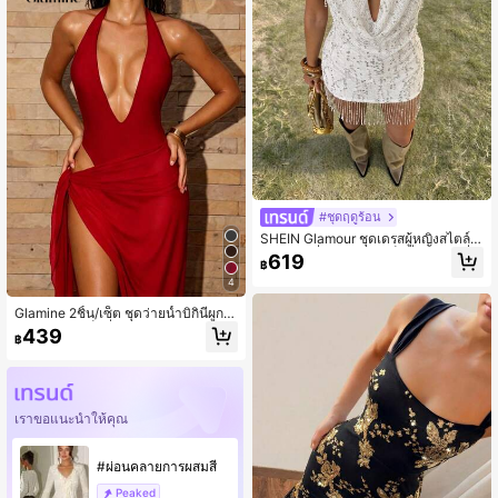
#ชุดฤดูร้อน
SHEIN Glamour ชุดเดรสผู้หญิงสไตล์เผ็
ดร้อนแฟชั่น คอคาวล์ เซ็กซี่ พู่ระย้า เลื่อ
619
฿
ม คอเดรป สายผูก
4
Glamine 2ชิ้น/เซ็ต ชุดว่ายน้ำบิกินี่ผูกค
อเว้าหลังสุดเซ็กซี่สีแดงสำหรับฤดูใบไม้
439
฿
ผลิ/ฤดูร้อนมาใหม่สำหรับผู้หญิง
เราขอแนะนำให้คุณ
#ผ่อนคลายการผสมสี
Peaked