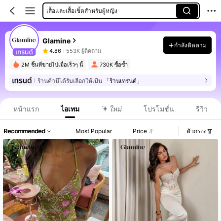
เสื้อและเสื้อเชิ้ตสำหรับผู้หญิง
กางเกงผู้หญิง
Glamine
ชุดเดรสสั้นผู้หญิง
กำลังติดตาม
4.86
553K ผู้ติดตาม
2M ชิ้นที่ขายไปเมื่อเร็วๆ นี้
730K ซื้อซ้ำ
ร้านค้านี้ได้รับเลือกให้เป็น
「ร้านเทรนด์」
หน้าแรก
ไอเทม
ใหม่
โปรโมชั่น
รีวิว
Recommended
Most Popular
Price
ตัวกรอง