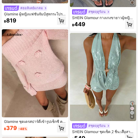
#ฮอลิเดย์แกลม
#ชุดฤดูร้อน
Glamine ผู้หญิงแฟชั่นจัมป์สูทกระโปรงเ
SHEIN Glamour กางเกงขายาวผู้หญิง
ลื่อมแพรวพราวสายหนา แขนกุด หลังเ
819
฿
ลำลองผูกเชือก ขาตรง ลายทาง ความย
ปิด เล็ก สำหรับออกงานกลางคืน, จัมป์สู
449
฿
าวกลาง-ต่ำ
ทเป็นประกายราชิกครึ่งตัวสำหรับค็อกเ
ทลพาร์ตี้, เสื้อผ้าพาร์ตี้ยาววันปีใหม่ที่เซ็
กซี่
6
Glamine ชุดเดรสปาร์ตี้เข้ารูปเซ็กซี่ คอ
#ชุดฤดูร้อน
ปกถักโครเชต์ลายดอกไม้ แขนยาวสีชม
379
฿
-48%
พูหรูหราสำหรับผู้หญิง
SHEIN Glamour ชุดเซ็ต 2 ชิ้น เสื้อสาย
คล้องคอเปิดหลังประดับเลื่อมเซ็กซี่และ