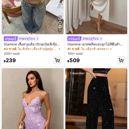
7
#ชุดฤดูร้อน
#ชุดฤดูร้อน
Glamine เสื้อสายเดี่ยวปักลูกปัดสีเขียว
Glamine เดรสพลีทแต่งลูกไม้สีพื้นสำหรั
สำหรับผู้หญิง, เสื้อครอปแฟชั่นเซ็กซี่สำ
บผู้หญิงสำหรับฤดูร้อน
#3 ขายดี
ใน สีเขียว เสื้อกล้ามผู้หญิง & Camis
#1 ขายดี
ใน บล็อกสี เดรสยาว
หรับวันหยุด, เสื้อปักลูกปัด
200+ sold
100+ sold
239
509
฿
฿