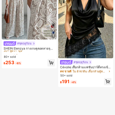
5
#ชุดฤดูร้อน
#4 ขายดี
ใน หลากสี กางเกงลำลอง
30+ พูดว่า "นุ่ม"
SHEIN Elenzya กางเกงคูลอตลายจุดเ
อวสูงแบบใหม่สำหรับฤดูใบไม้ผลิ/ฤดูร้อ
#4 ขายดี
#4 ขายดี
ใน หลากสี กางเกงลำลอง
ใน หลากสี กางเกงลำลอง
น, สไตล์หรูหราเหมาะสำหรับใส่ในชีวิต
80+ sold
30+ พูดว่า "นุ่ม"
30+ พูดว่า "นุ่ม"
ประจำวันและทำงาน, ให้ความรู้สึกวินเ
#4 ขายดี
ใน หลากสี กางเกงลำลอง
253
#ชุดฤดูร้อน
ทจสำหรับฤดูรับปริญญา, เทศกาลดนตร
฿
-6%
30+ พูดว่า "นุ่ม"
ี, การแข่งม้าดาร์บี้, วันประกาศอิสรภาพ
Cévolie เสื้อกล้ามแฟชั่นปาร์ตี้ทรงเข้า
รูป เซ็กซี่ คอเดรป คอคาวล์ จับย่น แต่ง
#4 ขายดี
ใน ผ้าซาติน เสื้อกล้ามผู้หญิง & Camis
ลูกไม้ ดีไซน์ต่อผ้า เปิดหลัง แขนกุด
50+ sold
191
฿
-4%