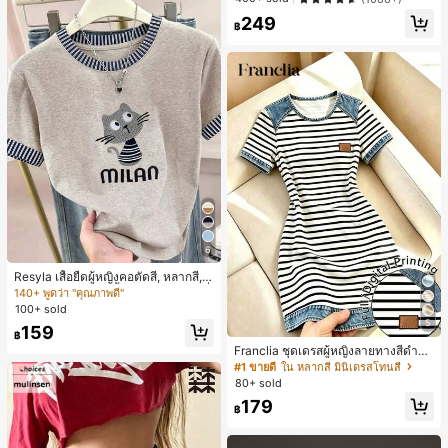
#1 ขายดี
ใน ชุด 5 ชิ้น กางเกงชั้นในผู้หญิง
249
฿
ลูกค้ากลับมาซื้อซ้ำ!
6
Resyla เสื้อยืดผู้หญิงคอตัดสี, หลากสี, ล
ายพิมพ์แมวน่ารัก, เสื้อสำหรับออกไปเที่
140+ พูดว่า "คุณภาพดี"
ยวฤดูร้อน, ดีไซน์กราฟิก, ความรู้สึกพรีเ
100+ sold
มียม, ลำลองอเนกประสงค์, สวมใส่ประ
5
159
จำวัน, กลางแจ้ง, ช้อปปิ้ง, การเดินทาง
฿
เสื้อผ้ากลางแจ้ง
Franclia ชุดเดรสผู้หญิงลายทางสีดำขา
วแบบแพตช์เวิร์กเอฟเฟกต์เดนิม สำหรั
#1 ขายดี
ใน หลากสี มินิเดรสโทนสี
บฤดูร้อน รุ่นใหม่ พิมพ์ดิจิทัลลายทางแบ
80+ sold
บไม่เดนิม ดีไซน์นิช แขนสั้น
179
฿