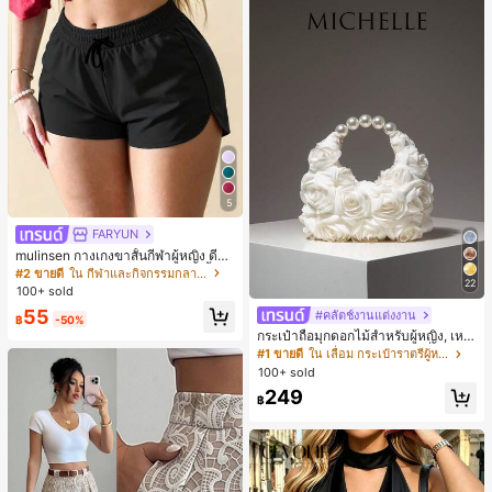
5
FARYUN
mulinsen กางเกงขาสั้นกีฬาผู้หญิง ดีไซ
น์ปลายเปิด เอวยืดหยุ่น กางเกงขาสั้น
#2 ขายดี
ใน กีฬาและกิจกรรมกลางแจ้ง
22
ลำลองกีฬาฤดูร้อน ความยาว 3/4
100+ sold
55
#คลัตช์งานแต่งงาน
฿
-50%
กระเป๋าถือมุกดอกไม้สำหรับผู้หญิง, เหม
าะสำหรับชุดราตรี, ชุดบอล, เครื่องประ
#1 ขายดี
ใน เลื่อม กระเป๋าราตรีผู้หญิง
ดับงานแต่งงาน, กระเป๋าสตางค์สุภาพส
100+ sold
ตรีหรูหรา, ของขวัญสำหรับผู้หญิง (ลาย
249
สุ่ม)
฿