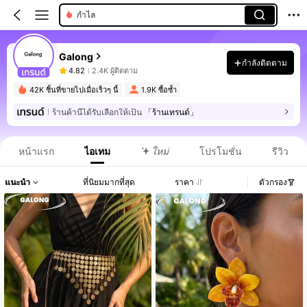
กำไล
Galong
กำลังติดตาม
4.82
2.4K ผู้ติดตาม
42K ชิ้นที่ขายไปเมื่อเร็วๆ นี้
1.9K ซื้อซ้ำ
ร้านค้านี้ได้รับเลือกให้เป็น
「ร้านเทรนด์」
หน้าแรก
ไอเทม
ใหม่
โปรโมชั่น
รีวิว
แนะนำ
ที่นิยมมากที่สุด
ราคา
ตัวกรอง