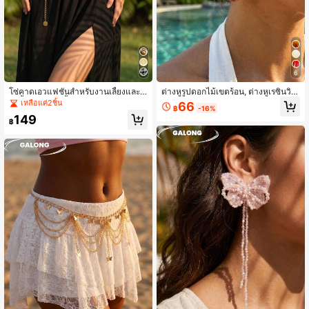
6
โซ่คาดเอวแฟชั่นสำหรับงานเลี้ยงและป
ต่างหูรูปดอกไม้เขตร้อน, ต่างหูเรซิ่นวินเ
าร์ตี้ แบบหลายชั้น ประดับเหรียญและพู่
ทจลายพืช, ต่างหูรูปกล้วยไม้สีเหลืองสไ
เหลือแค่2ชิ้น
66
฿
-16%
สำหรับงานแต่งงาน ใช้งานได้หลากหล
ตล์วันหยุดฤดูร้อน, ต่างหูดีไซน์เฉพาะ
149
าย
สำหรับถ่ายภาพ
฿