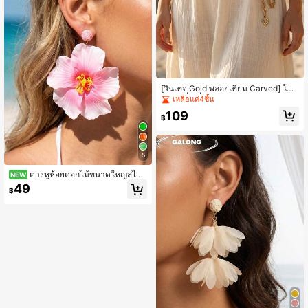
[วินเทจ Gold พลอยเทียม Carved] โซ่ค
าดเอวสี่เหลี่ยมสำหรับผู้หญิง 2024 โซ่ค
เหลือแค่4ชิ้น
าดเอวหรูหราใหม่สไตล์ Ins, เครื่องประ
109
ดับเข็มขัดคาดเอวพู่หลายชั้น Y2K สำห
฿
รับชุดเดรส
5
ต่างหูห้อยดอกไม้ขนาดใหญ่สไตล์
NEW
โบฮีเมียนสำหรับผู้หญิง ดีไซน์ดอกชบา
49
฿
แบบส่วนตัวสำหรับฤดูร้อน ต่างหูห้อยแ
บบเกินจริงสำหรับชายหาด