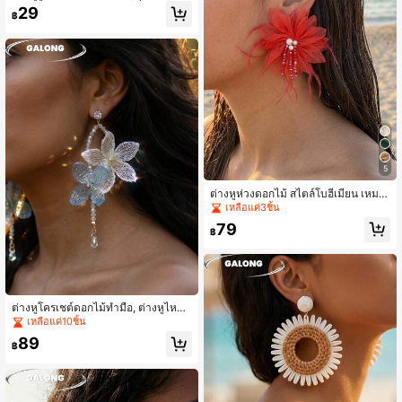
กอบฉากถ่ายภาพ, ต่างหูดีไซน์แปลกไม่
29
฿
เหมือนใคร, เหมือนแบบ
5
ต่างหูห่วงดอกไม้ สไตล์โบฮีเมียน เหมา
ะสำหรับเทศกาลดนตรีชายหาดฤดูร้อน
เหลือแค่3ชิ้น
79
฿
ต่างหูโครเชต์ดอกไม้ทำมือ, ต่างหูไหมฝ้
ายสีขาวและฟ้าอ่อน, ต่างหูลูกปัดคริสตั
เหลือแค่10ชิ้น
ลโบฮีเมียน, ต่างหูสไตล์ชายหาดฤดูร้อน
89
สำหรับผู้หญิง
฿