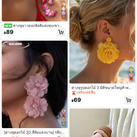
7
ต่างหูยาวดอกลิลลี่แห่งหุบเขาสำ
NEW
หรับวันหยุดชายหาด, ต่างหูห้อยดอกไม้
89
฿
ไล่สีสไตล์ฝรั่งเศสวินเทจ, ต่างหูสไตล์โม
ริทำมือกลีบดอกไม้, สไตล์โบฮีเมียนที่เป็
นเอกลักษณ์
ต่างหูรูปดอกไม้ 3 มิติขนาดใหญ่สำหรับ
ผู้หญิง, ต่างหูสไตล์ Y2K ที่ดูเกินจริงสำห
เหลือแค่8ชิ้น
รับฤดูร้อน
69
฿
10
[ต่างหูดอกไม้ 3D สีส้มแดงบาน] กลีบด
อกไม้พับหลายชั้นทำด้วยมือ | ต่างหูสไ