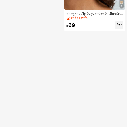
5
ต่างหูยาวสไตล์หรูหราสำหรับเที่ยวพักผ่
อนและปาร์ตี้ สีแดงกุหลาบ ลายดอกไม้
เหลือแค่3ชิ้น
3D กลีบชิฟฟอนซ้อนชั้น แบบห้อย พร้อ
69
มก้านเกสรสีทอง เหมาะสำหรับผิวโทนเ
฿
ข้ม