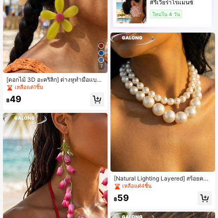
#ริเวียร่าโรแมนซ์
ใหม่ใน 4 วัน
7
[ดอกไม้ 3D อะคริลิก] ต่างหูทำมือแบบ
ออริจินัลดีไซน์อสมมาตรเกินจริง สีบล็อก
เหลือแค่1ชิ้น
แดงและน้ำเงินสไตล์วินเทจ เครื่องประดั
49
บหูส่วนตัว สไตล์พักผ่อน Ins คลิปหูดอก
฿
ไม้เกินจริง ต่างหูไม่มีรูหูสำหรับผู้หญิง
[Natural Lighting Layered] สร้อยคอไ
ข่มุกบาโรกสำหรับผู้หญิง, สร้อยคอหลา
เหลือแค่4ชิ้น
ยชั้น, เครื่องประดับสไตล์ฝรั่งเศสย้อนยุค
59
สำหรับเทพธิดาชายหาด
฿