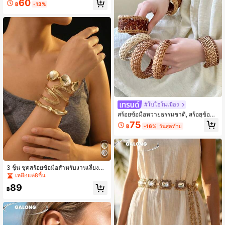
60
฿
-13%
ตล์พักผ่อน สีสันสะดุดตา | จำเป็นสำหรั
บภาพถ่ายด้านข้างที่สวยงามเหมือนนา
งฟ้า
#โบโฮในเมือง
สร้อยข้อมือหวายธรรมชาติ, สร้อยข้อมือ
โบฮีเมียนทำมือสำหรับผู้หญิง, เครื่องปร
75
฿
-16%
วันสุดท้าย
ะดับสไตล์วันหยุด, เหมาะสำหรับชุดไป
ชายหาด
3 ชิ้น ชุดสร้อยข้อมือสำหรับงานเลี้ยงแ
ฟชั่น
เหลือแค่8ชิ้น
89
฿