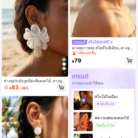
#โบโฮเรเวลรี
ต่างหูหวายทอ สไตล์โบฮีเมียน, ต่างหูห่
วงลายดอกไม้เปลือกหอย, ต่างหูไม้ทำมื
เหลือแค่5ชิ้น
อ, เครื่องประดับสไตล์หาดฮาวาย
79
฿
5
ต่างหูประดับลูกปัดกลีบดอกไม้, ต่างหูห้
เราขอแนะนำให้คุณ
อยพู่สดใส, สไตล์นางฟ้าสำหรับฤดูใบไม้
83
฿
-16%
ผลิและฤดูร้อน, ต่างหูโบฮีเมียนทำมือสำ
หรับถ่ายภาพ
#โบโฮในเมือง
เพิ่มขึ้น
3%
#ความสุขแห่งดอกไม้
ใหม่ใน 3 วัน