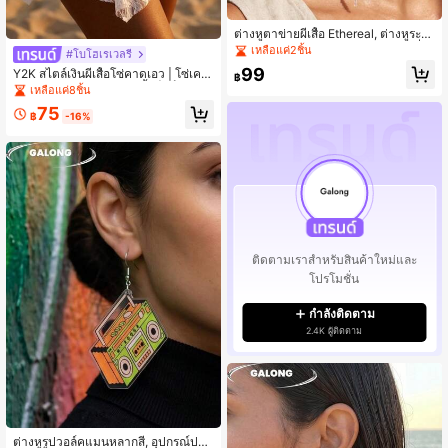
ต่างหูตาข่ายผีเสื้อ Ethereal, ต่างหูระย้
าพู่สีชมพูหวาน, ต่างหูหรูหราสไตล์ฝรั่งเ
เหลือแค่2ชิ้น
#โบโฮเรเวลรี
ศสย้อนยุคสำหรับชุดราตรี
99
Y2K สไตล์เงินผีเสื้อโซ่คาดเอว | โซ่เครื่
฿
องประดับร่างกายพู่หลายชั้น | เข็มขัดโ
เหลือแค่8ชิ้น
ลหะย้อนยุคสำหรับผู้หญิง, ฤดูร้อน
75
฿
-16%
ติดตามเราสำหรับสินค้าใหม่และ
โปรโมชั่น
กำลังติดตาม
2.4K ผู้ติดตาม
ต่างหูรูปวอล์คแมนหลากสี, อุปกรณ์ประ