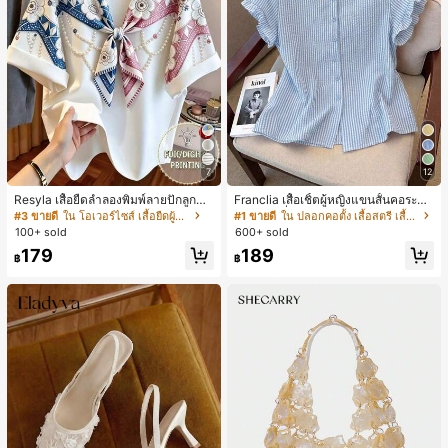
7
12
Resyla เสื้อยืดลำลองพิมพ์ลายปักลูกปัด
Franclia เสื้อเชิ้ตผู้หญิงแขนสั้นคอระบา
รูปโบว์ขนาดใหญ่สำหรับผู้หญิง
ยกระดุมเดี่ยวลายทาง
#3 ขายดี
ใน โอเวอร์ไซส์ เสื้อยืดผู้หญิง
#1 ขายดี
ใน ปลอกคอตั้ง เสื้อสตรี เสื้อเบลาส์ & Tee
100+ sold
600+ sold
179
189
฿
฿