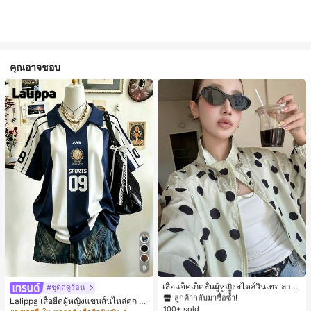
คุณอาจชอบ
#1 ขายดี
ใน กระเป๋า เสื้อคลุมลำลอง
9
ลูกค้ากลับมาซื้อซ้ำ!
#1 ขายดี
#1 ขายดี
ใน กระเป๋า เสื้อคลุมลำลอง
ใน กระเป๋า เสื้อคลุมลำลอง
เสื้อแจ็คเก็ตสั้นผู้หญิงสไตล์วินเทจ ลายจุ
#ชุดฤดูร้อน
ดขนาดใหญ่ คอตั้ง เอวเข้ารูป แขนพอง
ลูกค้ากลับมาซื้อซ้ำ!
ลูกค้ากลับมาซื้อซ้ำ!
Lalippa เสื้อยืดผู้หญิงแขนสั้นไหล่ตก ค
ทรงหลวม แฟชั่นอเนกประสงค์ สำหรับใ
100+ sold
#1 ขายดี
ใน กระเป๋า เสื้อคลุมลำลอง
อวีปกเสื้อ ลายพิมพ์ดิจิทัลลายทาง สไตล์