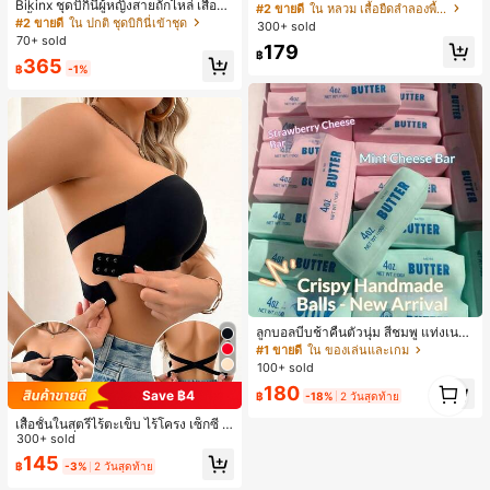
Bikinx ชุดบิกินี่ผู้หญิงสายถักไหล่ เสื้อว่า
งินสไตล์มินิมอลเรโทร, เสื้อยืดผู้หญิงทร
#2 ขายดี
ใน หลวม เสื้อยืดลำลองพื้นฐาน
ยน้ำวันพีซมีโครงพร้อมสายผูกหลังสีตัด
งหลวมสบาย, พิมพ์ตัวอักษรและตัวเลข
#2 ขายดี
ใน ปกติ ชุดบิกินี่เข้าชุด
300+ sold
กัน สำหรับเที่ยวพักผ่อน ชายหาด ฤดูร้อ
ภาษาอังกฤษ, เสื้อสำหรับออกไปเที่ยวฤ
70+ sold
179
น
ดูร้อน, ลวดลายดีไซน์, ความรู้สึกพรีเมีย
฿
365
ม, ลำลองอเนกประสงค์, สวมใส่ประจำวั
฿
-1%
น, กลางแจ้ง, ช้อปปิ้ง, การเดินทาง, เสื้อ
ผ้ากลางแจ้ง
ลูกบอลบีบช้าคืนตัวนุ่ม สีชมพู แท่งเนย
บีบคลายเครียด นุ่มยืดหยุ่น ของเล่นบีบ
#1 ขายดี
ใน ของเล่นและเกม
4 ออนซ์ ของเล่นเกลือ เหมาะสำหรับขอ
100+ sold
งขวัญวันหยุด ของขวัญสนุกและน่ารัก
1
180
ของขวัญวันเกิด ของขวัญอีสเตอร์ ของ
Save ฿4
฿
-18%
2 วันสุดท้าย
1
ขวัญฮาโลวีน ของขวัญคริสต์มาส ของข
เสื้อชั้นในสตรีไร้ตะเข็บ ไร้โครง เซ็กซี่ ด้
วัญปาร์ตี้ สกวิชชี่ ของเล่นสกวิชชี่ ของเ
านข้างไม่ลื่น แผ่นรองถอดได้ ลายไขว้ห
300+ sold
ล่นคลายเครียดสกวิชชี่ สกวิชชี่เกี๊ยว ขอ
ลัง ไร้สาย สบายตลอดวัน
งเล่นสำหรับผู้ใหญ่ ผู้หญิง สกวิชชี่กรอบ
145
฿
-3%
2 วันสุดท้าย
สกวิชชี่เนยกรอบ บีบ ลูกบอลสลัชชี่