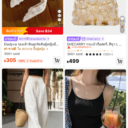
5
Save ฿34
5
#ปาร์ตี้ก่อนแต่งงาน
SheCarry
#1 ขายดี
ใน บรรยากาศฤดูร้อน กระเป๋าหูหิ้วด้านบนผู้หญิง
เกือบหมดแล้ว!
Eladyva รองเท้าส้นสูงรัดส้นผู้หญิงมีดอ
SHECARRY กระเป๋าถือสตรี, สีขาว, แฟ
กไม้ประดับตาข่ายเสริมและสามารถสว
ชั่น, สง่างาม, วันหยุด, งานปาร์ตี้
#1 ขายดี
ใน สง่างาม ปั๊มผู้หญิง
#1 ขายดี
#1 ขายดี
ใน บรรยากาศฤดูร้อน กระเป๋าหูหิ้วด้านบนผู้หญิง
ใน บรรยากาศฤดูร้อน กระเป๋าหูหิ้วด้านบนผู้หญิง
มได้สองแบบ ส้นสูง 7 ซม. รูปแบบโรมัน
500+ sold
เกือบหมดแล้ว!
เกือบหมดแล้ว!
300+ sold
(100+)
หรูหรา ส้นเข็ม ลุคเทพนิยาย
#1 ขายดี
ใน บรรยากาศฤดูร้อน กระเป๋าหูหิ้วด้านบนผู้หญิง
305
499
฿
-10%
2 วันสุดท้าย
฿
เกือบหมดแล้ว!