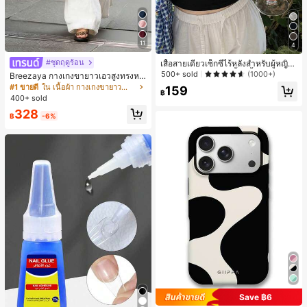
11
4
#ชุดฤดูร้อน
เสื้อสายเดี่ยวเซ็กซี่ไร้หลังสำหรับผู้หญิง
พร้อมบราแบบมีฟองน้ำ, เสื้อกล้ามแขน
500+ sold
(1000+)
Breezaya กางเกงขายาวเอวสูงทรงหล
กุด, เสื้อลำลองสีดำสำหรับฤดูร้อน
วมขาบานสำหรับผู้หญิง สีขาวเรียบหรูส
#1 ขายดี
ใน เนื้อผ้า กางเกงขายาวลำลองผ้า
159
฿
ไตล์ชิค เหมาะสำหรับใส่เที่ยวทะเล วันห
400+ sold
ยุดพักผ่อนฤดูร้อน ลุคสบายๆ ใส่ได้หลา
328
ยโอกาสในชีวิตประจำวัน
฿
-6%
Save ฿6