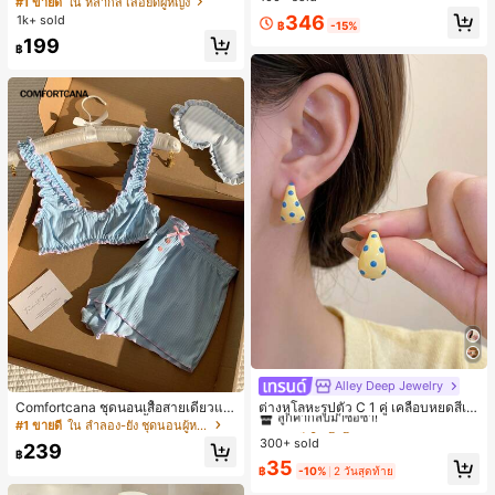
#1 ขายดี
ใน หลากสี เสื้อยืดผู้หญิง
ส่ประจำวันและไปเที่ยวพักผ่อน
สปอร์ตแฟชั่นมินิมอล ของขวัญสำหรับเ
ลูกค้ากลับมาซื้อซ้ำ!
346
1k+ sold
฿
-15%
พื่อน
199
฿
Alley Deep Jewelry
#1 ขายดี
ใน โบโฮ ต่างหูผู้หญิง
ลูกค้ากลับมาซื้อซ้ำ!
Comfortcana ชุดนอนเสื้อสายเดี่ยวแต่
ต่างหูโลหะรูปตัว C 1 คู่ เคลือบหยดสีเห
งระบายและกางเกงขาสั้นสำหรับผู้หญิง
ลือง ลายจุดสีน้ำเงิน สไตล์ยุโรปและอเม
เกือบหมดแล้ว!
#1 ขายดี
ใน ลำลอง-ยัง ชุดนอนผู้หญิง
#1 ขายดี
#1 ขายดี
ใน โบโฮ ต่างหูผู้หญิง
ใน โบโฮ ต่างหูผู้หญิง
ริกัน แฟชั่นส่วนตัว หวานและสง่างาม
300+ sold
ลูกค้ากลับมาซื้อซ้ำ!
ลูกค้ากลับมาซื้อซ้ำ!
239
สำหรับผู้หญิงและเด็กหญิง สำหรับการเ
฿
เกือบหมดแล้ว!
เกือบหมดแล้ว!
#1 ขายดี
ใน โบโฮ ต่างหูผู้หญิง
35
ดินทาง งานแต่งงาน ปาร์ตี้ วันเกิด ของ
฿
-10%
2 วันสุดท้าย
ลูกค้ากลับมาซื้อซ้ำ!
ขวัญคริสต์มาส 2026