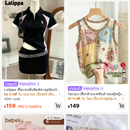
เกือบหมดแล้ว!
7
16
#ชุดฤดูร้อน
#ชุดฤดูร้อน
Lalippa เสื้อแขนสั้นพิมพ์ลายยูนิคอร์นล
ายทางสีตัดกันสำหรับผู้หญิง สไตล์วิทย
Vaclyn เสื้อกล้ามแฟชั่นลำลองผู้หญิง ล
#2 ขายดี
ใน ปลอกคอ เสื้อสตรี เสื้อเบลาส์ & Tee
าลัย
ายแพตช์เวิร์ก แขนกุด คอกลม ติดกระดุ
#1 ขายดี
ใน ใหม่ เสื้อกล้ามผู้หญิง & Camis
500+ sold
ม
159
149
฿
-11%
2 วันสุดท้าย
฿
0-3 Years