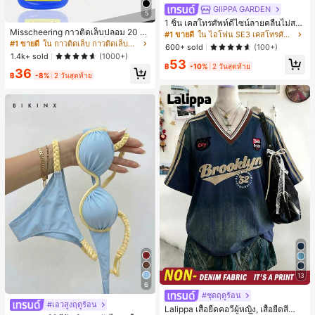
GIIPPA GARDEN
5
1 ชิ้น เคสโทรศัพท์ดีไซน์ลายคลื่นไม่สม
Misscheering กาวติดเล็บปลอม 20 กรั
มาตรสำหรับ Phone 17 Pro Max, เหม
#1 ขายดี
ใน ไอโฟน SE3 เคสโทรศัพท์แฟชั่น
ม แรงยึดสูง เจลสติกเกอร์เล็บนุ่ม แห้งเร็
าะสำหรับ Phone 16 Pro Max, 15 Pro
#1 ขายดี
ใน กาวติดเล็บ กาวติดเล็บและสารยึดติด
600+ sold
(100+)
ว เหมาะสำหรับผู้เริ่มต้นทำเล็บ ติดทนน
Max, 14 Pro Max, เคสโทรศัพท์สไตล์เ
1.4k+ sold
(1000+)
าน
53
กาหลีและน่าสนใจ, เข้ากันได้กับ 11/12/
฿
-10%
2 วันสุดท้าย
36
13/14/15/16 Pro Max Plus, ดีไซน์หรู
฿
-8%
2 วันสุดท้าย
หราเหมาะสำหรับทั้งชายและหญิง, ของ
ขวัญในอุดมคติสำหรับคริสต์มาส, วันว
าเลนไทน์, อีสเตอร์, ฤดูแต่งงานและวันเ
กิดสำหรับแฟนสาว
13
6
#ชุดฤดูร้อน
#เอวสูงฤดูร้อน
Lalippa เสื้อยืดคอวีผู้หญิง, เสื้อยืดสีน้ำเ