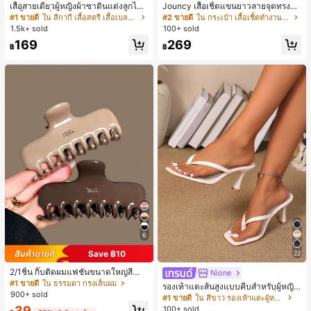
ลูกค้ากลับมาซื้อซ้ำ!
เสื้อสายเดี่ยวผู้หญิงผ้าซาตินแต่งลูกไม้
Jouncy เสื้อเชิ้ตแขนยาวลายจุดทรงหล
- เสื้อสายเดี่ยวฤดูร้อนสีคากีมีรอยผ่าด้า
วมสำหรับผู้หญิง
#1 ขายดี
#1 ขายดี
ใน สีกากี เสื้อสตรี เสื้อเบลาส์ & Tee
ใน สีกากี เสื้อสตรี เสื้อเบลาส์ & Tee
#2 ขายดี
ใน กระเป๋า เสื้อเชิ้ตทำงานมีกระเป๋า
นข้างที่น่าดึงดูดแบบสบายๆ
1.5k+ sold
100+ sold
ลูกค้ากลับมาซื้อซ้ำ!
ลูกค้ากลับมาซื้อซ้ำ!
#1 ขายดี
ใน สีกากี เสื้อสตรี เสื้อเบลาส์ & Tee
169
269
฿
฿
ลูกค้ากลับมาซื้อซ้ำ!
6
Save ฿10
22
2/1ชิ้น กิ๊บติดผมแฟชั่นขนาดใหญ่สีน้ำ
Nione
ตาลชานมสำหรับผู้หญิง เหมาะสำหรับก
#1 ขายดี
ใน ธรรมดา กรงเล็บผม
รองเท้าแตะส้นสูงแบบคีบสำหรับผู้หญิง
ารอาบน้ำ ล้างหน้า และจัดแต่งทรงผม
900+ sold
สไตล์คลาสสิก สีบล็อก สไตล์แฟรี่ฤดูร้อ
#1 ขายดี
ใน สีขาว รองเท้าแตะผู้หญิง
น ส้นเข็ม รองเท้าแตะแบบคีบ รองเท้าแ
39
100+ sold