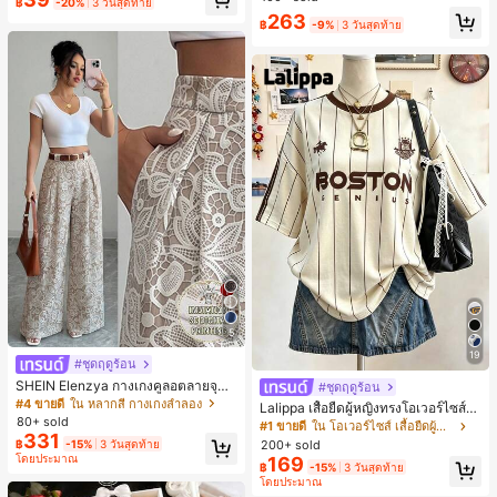
฿
-20%
3 วันสุดท้าย
ตะชายหาดแฟชั่นสายไขว้ รองเท้าผู้ห
263
ญิง สำหรับออฟฟิศ บ้าน กลางแจ้ง ดีไซ
฿
-9%
3 วันสุดท้าย
น์หัวเหลี่ยม ชิคและหรูหรา สำหรับเดทไ
นท์
5
19
#ชุดฤดูร้อน
SHEIN Elenzya กางเกงคูลอตลายจุดเ
#ชุดฤดูร้อน
อวสูงแบบใหม่สำหรับฤดูใบไม้ผลิ/ฤดูร้อ
#4 ขายดี
ใน หลากสี กางเกงลำลอง
Lalippa เสื้อยืดผู้หญิงทรงโอเวอร์ไซส์ค
น, สไตล์หรูหราเหมาะสำหรับใส่ในชีวิต
80+ sold
วามยาวกลาง คอกลม ไหล่ตก ลายพิมพ์
#1 ขายดี
ใน โอเวอร์ไซส์ เสื้อยืดผู้หญิง
ประจำวันและทำงาน, ให้ความรู้สึกวินเ
331
ตัวอักษรและลายทางแนวตั้ง สไตล์แฟชั่
200+ sold
฿
-15%
3 วันสุดท้าย
ทจสำหรับฤดูรับปริญญา, เทศกาลดนตร
นมินิมอล ของขวัญให้เพื่อน
โดยประมาณ
169
ี, การแข่งม้าดาร์บี้, วันประกาศอิสรภาพ
฿
-15%
3 วันสุดท้าย
โดยประมาณ