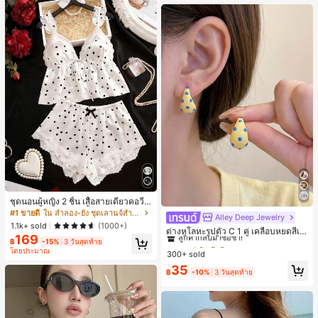
ชุดนอนผู้หญิง 2 ชิ้น เสื้อสายเดี่ยวคอวีลู
กไม้ พร้อมกางเกงขาสั้นแต่งลูกไม้ แต่ง
#1 ขายดี
ใน ลำลอง-ยัง ชุดเลานจ์สำหรับผู้หญิง
Alley Deep Jewelry
#1 ขายดี
ใน โบโฮ ต่างหูผู้หญิง
โบว์ที่เอว ชุดลำลองผู้หญิงนุ่มสบายน่ารั
1.1k+ sold
(1000+)
ลูกค้ากลับมาซื้อซ้ำ!
ต่างหูโลหะรูปตัว C 1 คู่ เคลือบหยดสีเห
ก สไตล์เอสเธติก
169
ลือง ลายจุดสีน้ำเงิน สไตล์ยุโรปและอเม
฿
-15%
3 วันสุดท้าย
เกือบหมดแล้ว!
#1 ขายดี
#1 ขายดี
ใน โบโฮ ต่างหูผู้หญิง
ใน โบโฮ ต่างหูผู้หญิง
ริกัน แฟชั่นส่วนตัว หวานและสง่างาม
โดยประมาณ
300+ sold
ลูกค้ากลับมาซื้อซ้ำ!
ลูกค้ากลับมาซื้อซ้ำ!
สำหรับผู้หญิงและเด็กหญิง สำหรับการเ
เกือบหมดแล้ว!
เกือบหมดแล้ว!
#1 ขายดี
ใน โบโฮ ต่างหูผู้หญิง
35
ดินทาง งานแต่งงาน ปาร์ตี้ วันเกิด ของ
฿
-10%
3 วันสุดท้าย
ลูกค้ากลับมาซื้อซ้ำ!
ขวัญคริสต์มาส 2026
เกือบหมดแล้ว!