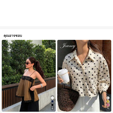
คุณอาจชอบ
6
16
#1 ขายดี
ใน สีกากี เสื้อสตรี เสื้อเบลาส์ & Tee