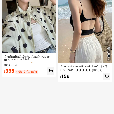
#1 ขายดี
ใน กระเป๋า เสื้อคลุมลำลอง
ลูกค้ากลับมาซื้อซ้ำ!
เสื้อแจ็คเก็ตสั้นผู้หญิงสไตล์วินเทจ ลายจุ
4
ดขนาดใหญ่ คอตั้ง เอวเข้ารูป แขนพอง
#1 ขายดี
#1 ขายดี
ใน กระเป๋า เสื้อคลุมลำลอง
ใน กระเป๋า เสื้อคลุมลำลอง
ทรงหลวม แฟชั่นอเนกประสงค์ สำหรับใ
100+ sold
ลูกค้ากลับมาซื้อซ้ำ!
ลูกค้ากลับมาซื้อซ้ำ!
เสื้อสายเดี่ยวเซ็กซี่ไร้หลังสำหรับผู้หญิง
ส่ประจำวันและไปเที่ยวพักผ่อน
พร้อมบราแบบมีฟองน้ำ, เสื้อกล้ามแขน
#1 ขายดี
ใน กระเป๋า เสื้อคลุมลำลอง
500+ sold
368
(1000+)
฿
-10%
3 วันสุดท้าย
กุด, เสื้อลำลองสีดำสำหรับฤดูร้อน
ลูกค้ากลับมาซื้อซ้ำ!
159
฿