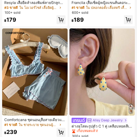
Resyla เสื้อยืดลำลองพิมพ์ลายปักลูกปัด
Franclia เสื้อเชิ้ตผู้หญิงแขนสั้นคอระบา
รูปโบว์ขนาดใหญ่สำหรับผู้หญิง
ยกระดุมเดี่ยวลายทาง
#3 ขายดี
ใน โอเวอร์ไซส์ เสื้อยืดผู้หญิง
#1 ขายดี
ใน ปลอกคอตั้ง เสื้อสตรี เสื้อเบลาส์ & Tee
100+ sold
600+ sold
179
189
฿
฿
#1 ขายดี
ใน โบโฮ ต่างหูผู้หญิง
Comfortcana ชุดนอนเสื้อสายเดี่ยวแต่
เกือบหมดแล้ว!
Alley Deep Jewelry
งระบายและกางเกงขาสั้นสำหรับผู้หญิง
#1 ขายดี
ใน ชายระบาย ชุดนอนผู้หญิง
#1 ขายดี
#1 ขายดี
ใน โบโฮ ต่างหูผู้หญิง
ใน โบโฮ ต่างหูผู้หญิง
ต่างหูโลหะรูปตัว C 1 คู่ เคลือบหยดสีเห
ลือง ลายจุดสีน้ำเงิน สไตล์ยุโรปและอเม
เกือบหมดแล้ว!
เกือบหมดแล้ว!
239
฿
ริกัน แฟชั่นส่วนตัว หวานและสง่างาม
300+ sold
#1 ขายดี
ใน โบโฮ ต่างหูผู้หญิง