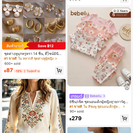
0-3 Years
Save ฿12
ชุดต่างหูมุกหรูหรา 14 ชิ้น, ดีไซน์มินิมอ
ลใหม่ที่เป็นเอกลักษณ์ ต่างหูที่สง่างาม
#1 ขายดี
ใน หลากสี ชุดต่างหูผู้หญิง
สำหรับผู้หญิง, ของขวัญสำหรับเธอ
600+ sold
87
฿
-12%
2 วันสุดท้าย
Bebeilu
6ชิ้น/เซ็ต ชุดนอนเด็กผู้หญิงลายการ์ตูน
หมีและดอกไม้ คอกลม แขนสั้น กางเกง
#1 ขายดี
ใน สีชมพู ชุดนอนเด็กผู้หญิง
ขาสั้น ขอบระบาย สวมใส่สบาย
90+ sold
279
฿