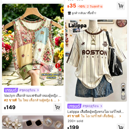
สำหรับผู้หญิงและเด็กหญิง สำหรับการเ
เกือบหมดแล้ว!
35
ดินทาง งานแต่งงาน ปาร์ตี้ วันเกิด ของ
฿
-10%
2 วันสุดท้าย
ขวัญคริสต์มาส 2026
ลูกค้ากลับมาซื้อซ้ำ!
16
#ชุดฤดูร้อน
Vaclyn เสื้อกล้ามแฟชั่นลำลองผู้หญิง ล
19
ายแพตช์เวิร์ก แขนกุด คอกลม ติดกระดุ
#2 ขายดี
ใน ใหม่ เสื้อกล้ามผู้หญิง & Camis
ม
#ชุดฤดูร้อน
149
฿
Lalippa เสื้อยืดผู้หญิงทรงโอเวอร์ไซส์ค
วามยาวกลาง คอกลม ไหล่ตก ลายพิมพ์
#1 ขายดี
ใน โอเวอร์ไซส์ เสื้อยืดผู้หญิง
ตัวอักษรและลายทางแนวตั้ง สไตล์แฟชั่
200+ sold
นมินิมอล ของขวัญให้เพื่อน
199
฿