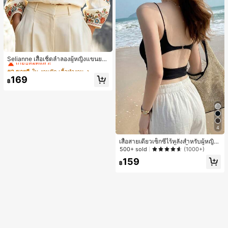
#2 ขายดี
ใน งานปัก เสื้อทำงาน
เกือบหมดแล้ว!
Selianne เสื้อเชิ้ตลำลองผู้หญิงแขนยา
ว คอวีเว้า ลายดอกไม้
#2 ขายดี
#2 ขายดี
ใน งานปัก เสื้อทำงาน
ใน งานปัก เสื้อทำงาน
เกือบหมดแล้ว!
เกือบหมดแล้ว!
169
฿
#2 ขายดี
ใน งานปัก เสื้อทำงาน
เกือบหมดแล้ว!
4
เสื้อสายเดี่ยวเซ็กซี่ไร้หลังสำหรับผู้หญิง
พร้อมบราแบบมีฟองน้ำ, เสื้อกล้ามแขน
500+ sold
(1000+)
กุด, เสื้อลำลองสีดำสำหรับฤดูร้อน
159
฿