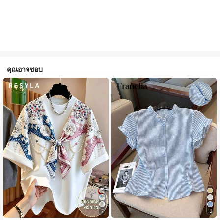
คุณอาจชอบ
7
12