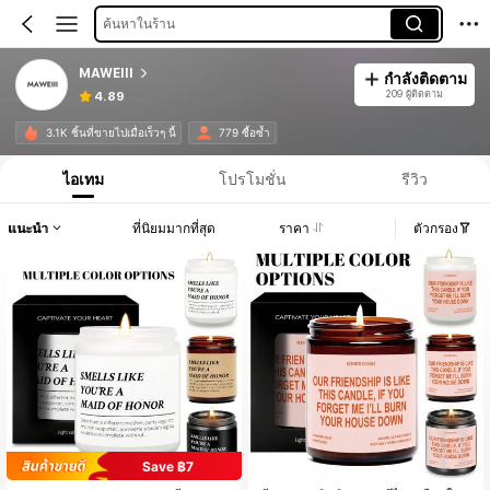
ค้นหาในร้าน
MAWEIII
กำลังติดตาม
209 ผู้ติดตาม
4.89
3.1K ชิ้นที่ขายไปเมื่อเร็วๆ นี้
779 ซื้อซ้ำ
ไอเทม
โปรโมชั่น
รีวิว
แนะนำ
ที่นิยมมากที่สุด
ราคา
ตัวกรอง
Save ฿7