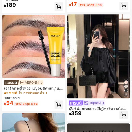
ชิ้น และฟองน้ำแต่งหน้ารูปสามเหลี่ยม
17
นิมอล ของขวัญสำหรับเพื่อน
189
฿
-11%
ล่าสุด 8 ชม
1 ชิ้น - ชุดคลาสสิก ทำจากขนสังเคราะ
฿
ห์นุ่มและเป็นมิตรต่อผิว เหมาะสำหรับผู้
หญิงและเด็กผู้หญิง เหมาะสำหรับฤดูใบ
ไม้ร่วงและฤดูหนาว
VERONNI
เจลจัดทรงคิ้วพร้อมแปรง, ติดทนนาน, เ
จลจัดทรงคิ้ว 3D, กันน้ำและกันเหงื่อ, เห
#3 ขายดี
ใน การกำหนด คิ้ว
5
มาะสำหรับทุกประเภทผิว, เจลคิ้วใสติด
100+ sold
ทนนาน, สร้างรูปทรงคิ้วธรรมชาติ
54
TripleKi
฿
-8%
ล่าสุด 8 ชม
เสื้อชีฟองแขนยาวเปิดไหล่สีขาวสไตล์ฝ
359
รั่งเศสสำหรับผู้หญิง, เสื้อฤดูร้อนหรูหราเ
฿
รียบง่ายเซ็กซี่สวยงามมีเอกลักษณ์สีดำ