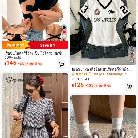
Save ฿4
เสื้อชั้นในสตรีไร้ตะเข็บ ไร้โครง เซ็กซี่ ด้
านข้างไม่ลื่น แผ่นรองถอดได้ ลายไขว้ห
300+ sold
28
ลัง ไร้สาย สบายตลอดวัน
145
฿
-3%
ล่าสุด 8 ชม
IslaSuriya เสื้อยืดแขนสั้นคอวีพิมพ์ลาย
สีตัดกันสำหรับผู้หญิง
#10 ขายดี
ใน หลากสี เสื้อยืดผู้หญิง
800+ sold
125
฿
-10%
ล่าสุด 8 ชม