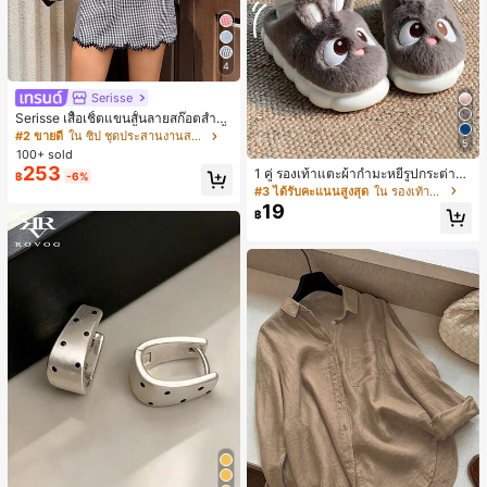
4
Serisse
Serisse เสื้อเชิ้ตแขนสั้นลายสก๊อตสำหรั
บผู้หญิงและกระโปรงสั้น ชุดลำลอง 2 ชิ้
#2 ขายดี
ใน ซิป ชุดประสานงานสตรี
5
น
100+ sold
253
1 คู่ รองเท้าแตะผ้ากำมะหยี่รูปกระต่าย
฿
-6%
สำหรับผู้หญิง, อบอุ่นและสบาย, เหมาะ
#3 ได้รับคะแนนสูงสุด
ใน รองเท้าแตะใส่ในบ้าน
สำหรับใส่ลำลองในฤดูใบไม้ร่วง/ฤดูหน
19
฿
าว, รองเท้าบ้านผู้หญิงหรูหราใหม่, ส้นเ
ตี้ย, หัวกลมเรียบง่าย, อุปกรณ์เสริมสำห
รับฤดูหนาวที่อบอุ่น, รองเท้าแตะผ้ากำม
ะหยี่น่ารัก, ของขวัญปีใหม่/วันวาเลนไท
น์ในอุดมคติ, รองเท้าแตะคู่รัก, ของขวั
ญวันแม่, สวน, ของตกแต่งห้องครัว, ฤดู
ร้อน, ชายหาด, ของใช้จำเป็นสำหรับกา
รเดินทาง, ของตกแต่งห้อง, นุ่มนิ่ม, การ
สำเร็จการศึกษา, ชั้นวางรองเท้า, ประห
ยัดพื้นที่จัดเก็บ, กลางแจ้ง, สวน, พิธีสำเ
ร็จการศึกษา, พิธีจบการศึกษา, ยินดีด้ว
ยบัณฑิต, บัณฑิตที่สำเร็จการศึกษา, ผู้ก
ล่าวคำอำลา, เรียนจบ, งานเลี้ยงจบการ
ศึกษา