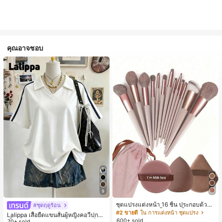
คุณอาจชอบ
9
ชุดแปรงแต่งหน้า 16 ชิ้น ประกอบด้วยแ
#ชุดฤดูร้อน
ปรงแต่งหน้า 13 ชิ้น, ฟองน้ำแต่งหน้ารู
#2 ขายดี
ใน การแต่งหน้า ชุดแปรง
Lalippa เสื้อยืดแขนสั้นผู้หญิงคอวีปกคอ
ปหยดน้ำ 1 ชิ้น, แปรงแป้งรองพื้นกลม 1
600+ sold
เสื้อไหล่ตก สายถัก งานคราฟต์แฟชั่นมิ
70+ sold