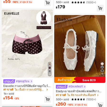
55
พพลัม - เสื้อเบลาส์ฤดูร้อนที่ยืดหยุ่นสูงเ
500+ sold
฿
-50%
ล่าสุด 8 ชม
(1000+)
ข้ารูปพอดีตัวสำหรับใส่ในชีวิตประจำวั
179
น
฿
18
26
Save ฿29
#ชุดฤดูร้อน
Elavelle กางเกงบิกินี่พิมพ์ลายผูกโบว์เอ
#บัลเลต์คอร์
วสูงสำหรับผู้หญิง, ฤดูใบไม้ผลิ/ฤดูร้อน
#1 ขายดี
ใน เนื้อผ้า กางเกงบิกินี่ผู้หญิง
Eladyva รองเท้าบัลเล่ต์แฟลตสีขาวสำ
1k+ sold
หรับผู้หญิงฤดูใบไม้ร่วง/ฤดูหนาว ประดั
#1 ขายดี
ใน พืช รองเท้าส้นเตี้ยสตรี
154
บโบว์และปักลายดอกไม้, รองเท้าแตะรั
฿
-3%
500+ sold
(1000+)
ดส้นตาข่ายกลวงระบายอากาศได้สีดำ
260
สำหรับฤดูร้อน, รองเท้าแมรี่เจนทรงหัวเ
฿
-10%
ล่าสุด 8 ชม