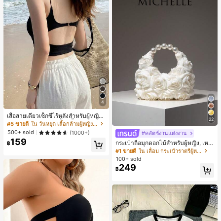
4
เสื้อสายเดี่ยวเซ็กซี่ไร้หลังสำหรับผู้หญิง
22
พร้อมบราแบบมีฟองน้ำ, เสื้อกล้ามแขน
#5 ขายดี
ใน วันหยุด เสื้อกล้ามผู้หญิง & Camis
กุด, เสื้อลำลองสีดำสำหรับฤดูร้อน
500+ sold
(1000+)
#คลัตช์งานแต่งงาน
159
กระเป๋าถือมุกดอกไม้สำหรับผู้หญิง, เหม
฿
าะสำหรับชุดราตรี, ชุดบอล, เครื่องประ
#1 ขายดี
ใน เลื่อม กระเป๋าราตรีผู้หญิง
ดับงานแต่งงาน, กระเป๋าสตางค์สุภาพส
100+ sold
ตรีหรูหรา, ของขวัญสำหรับผู้หญิง (ลาย
249
฿
สุ่ม)