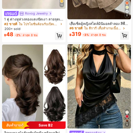
10
Rovog Jewelry
8
1 คู่ ต่างหูห่วงทองแดงขัดเงา ลายจุดเร
ขาคณิตสไตล์มินิมอล เหมาะสำหรับสว
เสื้อเชิ้ตผู้หญิงสไตล์มินิมอลลำลอง สีพื้น
#2 ขายดี
ใน โปรโมชั่นต้อนรับเปิดเทอม ต่างหูผู้หญิง
มใส่ประจำวันแบบสบายๆ สำหรับผู้หญิง
กึ่งโปร่งแสง สำหรับใส่ไปทำงาน กระดุ
#6 ขายดี
ใน สีกากี เสื้อทำงานเนื้อผ้านุ่ม
200+ sold
มหน้า ชายโค้ง
319
48
฿
-3%
ล่าสุด 8 ชม
฿
-2%
ล่าสุด 8 ชม
4
Save ฿2
วิกผมหางม้าสำหรับผู้หญิง พร้อมคลิป เ