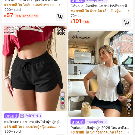
#ชุดฤดูร้อน
ชือกรูด และลอนผมทรงลูกแพร์ วิกผมห
#1 ขายดี
ใน โพลีเอสเตอร์ กรงเล็บผม
Cévolie เสื้อกล้ามแฟชั่นปาร์ตี้ทรงเข้า
างม้าสั้นธรรมชาติและมีวอลลุ่ม
200+ sold
รูป เซ็กซี่ คอเดรป คอคาวล์ จับย่น แต่ง
#3 ขายดี
ใน ผ้าซาติน เสื้อกล้ามผู้หญิง & Camis
57
ลูกไม้ ดีไซน์ต่อผ้า เปิดหลัง แขนกุด
70+ sold
฿
-3%
ล่าสุด 8 ชม
191
฿
-4%
5
6
FARYUN
mulinsen กางเกงขาสั้นกีฬาผู้หญิง ดีไซ
#ชุดฤดูร้อน
น์ปลายเปิด เอวยืดหยุ่น กางเกงขาสั้น
#1 ขายดี
ใน กางเกงในผู้หญิงแบบแอคทีฟ
Pariaura เสื้อผู้หญิง 2026 ใหม่มาถึงสีข
ลำลองกีฬาฤดูร้อน ความยาว 3/4
200+ sold
าวถักลายลูกไม้แขนสั้นกระดุมหน้าเสื้อเ
#3 ขายดี
ใน ปกเสื้อคาร์ดิแกน เสื้อสตรี เสื้อเบลาส์ & Tee