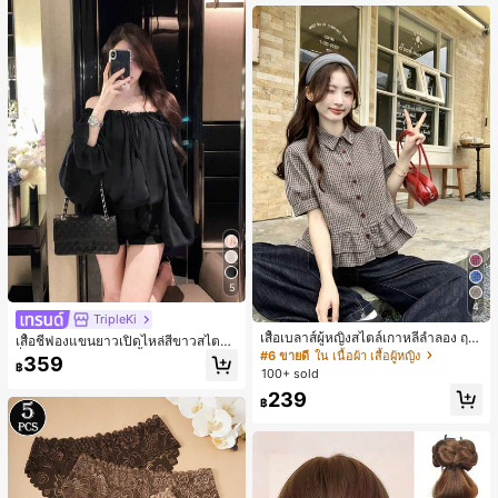
านออฟฟิศ นักศึกษามหาวิทยาลัย และ
พนักงานออฟฟิศ กระเป๋าผู้หญิงที่หรูหรา
5
4
TripleKi
เสื้อเบลาส์ผู้หญิงสไตล์เกาหลีลำลอง ฤดู
เสื้อชีฟองแขนยาวเปิดไหล่สีขาวสไตล์ฝ
ใบไม้ผลิ/ฤดูร้อนใหม่ ชายระบาย ชิคแล
#6 ขายดี
ใน เนื้อผ้า เสื้อผู้หญิง
รั่งเศสสำหรับผู้หญิง, เสื้อฤดูร้อนหรูหราเ
359
ะหรูหรา
฿
รียบง่ายเซ็กซี่สวยงามมีเอกลักษณ์สีดำ
100+ sold
239
฿