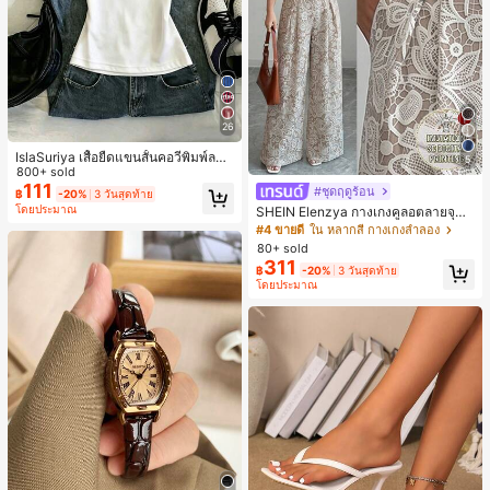
26
IslaSuriya เสื้อยืดแขนสั้นคอวีพิมพ์ลาย
5
สีตัดกันสำหรับผู้หญิง
800+ sold
111
#ชุดฤดูร้อน
฿
-20%
3 วันสุดท้าย
โดยประมาณ
SHEIN Elenzya กางเกงคูลอตลายจุดเ
อวสูงแบบใหม่สำหรับฤดูใบไม้ผลิ/ฤดูร้อ
#4 ขายดี
ใน หลากสี กางเกงลำลอง
น, สไตล์หรูหราเหมาะสำหรับใส่ในชีวิต
80+ sold
ประจำวันและทำงาน, ให้ความรู้สึกวินเ
311
฿
-20%
3 วันสุดท้าย
ทจสำหรับฤดูรับปริญญา, เทศกาลดนตร
โดยประมาณ
ี, การแข่งม้าดาร์บี้, วันประกาศอิสรภาพ