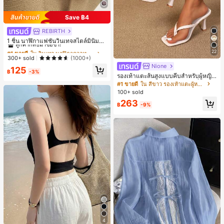
Save ฿4
REBIRTH
#1 ขายดี
ใน วินเทจ นาฬิกาควอทซ์ผู้หญิง
ลูกค้ากลับมาซื้อซ้ำ!
1 ชิ้น นาฬิกาแฟชั่นวินเทจสไตล์มินิมอล
เลขโรมันสำหรับผู้หญิง เหมาะสำหรับก
#1 ขายดี
#1 ขายดี
ใน วินเทจ นาฬิกาควอทซ์ผู้หญิง
ใน วินเทจ นาฬิกาควอทซ์ผู้หญิง
22
ารตกแต่งประจำวัน
ลูกค้ากลับมาซื้อซ้ำ!
ลูกค้ากลับมาซื้อซ้ำ!
300+ sold
(1000+)
Nione
#1 ขายดี
ใน วินเทจ นาฬิกาควอทซ์ผู้หญิง
125
฿
-3%
รองเท้าแตะส้นสูงแบบคีบสำหรับผู้หญิง
ลูกค้ากลับมาซื้อซ้ำ!
สไตล์คลาสสิก สีบล็อก สไตล์แฟรี่ฤดูร้อ
#1 ขายดี
ใน สีขาว รองเท้าแตะผู้หญิง
น ส้นเข็ม รองเท้าแตะแบบคีบ รองเท้าแ
100+ sold
ตะชายหาดแฟชั่นสายไขว้ รองเท้าผู้ห
263
ญิง สำหรับออฟฟิศ บ้าน กลางแจ้ง ดีไซ
฿
-9%
น์หัวเหลี่ยม ชิคและหรูหรา สำหรับเดทไ
นท์
4