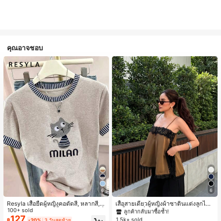
คุณอาจชอบ
#1 ขายดี
ใน สีกากี เสื้อสตรี เสื้อเบลาส์ & Tee
6
6
ลูกค้ากลับมาซื้อซ้ำ!
#1 ขายดี
#1 ขายดี
ใน สีกากี เสื้อสตรี เสื้อเบลาส์ & Tee
ใน สีกากี เสื้อสตรี เสื้อเบลาส์ & Tee
Resyla เสื้อยืดผู้หญิงคอตัดสี, หลากสี, ล
เสื้อสายเดี่ยวผู้หญิงผ้าซาตินแต่งลูกไม้
ายพิมพ์แมวน่ารัก, เสื้อสำหรับออกไปเที่
100+ sold
- เสื้อสายเดี่ยวฤดูร้อนสีคากีมีรอยผ่าด้า
ลูกค้ากลับมาซื้อซ้ำ!
ลูกค้ากลับมาซื้อซ้ำ!
ยวฤดูร้อน, ดีไซน์กราฟิก, ความรู้สึกพรีเ
นข้างที่น่าดึงดูดแบบสบายๆ
127
1.5k+ sold
#1 ขายดี
ใน สีกากี เสื้อสตรี เสื้อเบลาส์ & Tee
฿
-20%
3 วันสุดท้าย