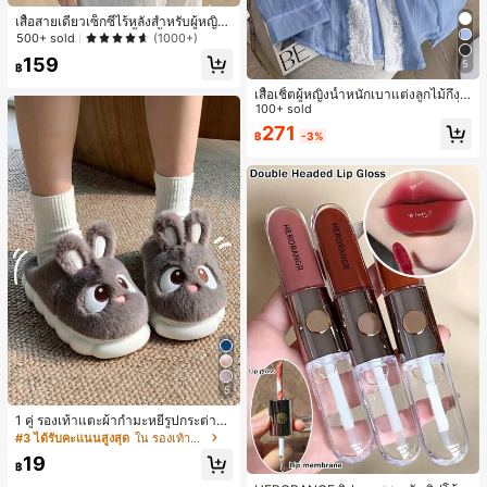
เสื้อสายเดี่ยวเซ็กซี่ไร้หลังสำหรับผู้หญิง
พร้อมบราแบบมีฟองน้ำ, เสื้อกล้ามแขน
500+ sold
(1000+)
กุด, เสื้อลำลองสีดำสำหรับฤดูร้อน
159
5
฿
เสื้อเชิ้ตผู้หญิงน้ำหนักเบาแต่งลูกไม้กึ่งโ
ปร่งใสแบบเลเยอร์ รุ่นดีไซน์เนอร์แฟชั่น
100+ sold
เหมาะสำหรับฤดูใบไม้ผลิ ฤดูร้อน และฤ
271
฿
-3%
ดูใบไม้ร่วง ซักด้วยเครื่องซักผ้าได้ สไต
ล์โบโฮชิค
5
1 คู่ รองเท้าแตะผ้ากำมะหยี่รูปกระต่าย
สำหรับผู้หญิง, อบอุ่นและสบาย, เหมาะ
#3 ได้รับคะแนนสูงสุด
ใน รองเท้าแตะใส่ในบ้าน
สำหรับใส่ลำลองในฤดูใบไม้ร่วง/ฤดูหน
19
าว, รองเท้าบ้านผู้หญิงหรูหราใหม่, ส้นเ
฿
#1 ขายดี
ใน ยั่งยืน ลิปกลอส
ตี้ย, หัวกลมเรียบง่าย, อุปกรณ์เสริมสำห