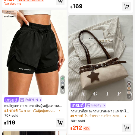
มียม, ลำลองอเนกประสงค์, สวมใส่ประ
โดยประมาณ
ลูกค้ากลับมาซื้อซ้ำ!
169
จำวัน, กลางแจ้ง, ช้อปปิ้ง, การเดินทาง
฿
เสื้อผ้ากลางแจ้ง
5
14
FARYUN
Bagify
mulinsen กางเกงขาสั้นผู้หญิงแบบสบา
ยๆ สีพื้น หลวม อเนกประสงค์ กางเกงขา
#3 ขายดี
ใน กางเกงในผู้หญิงแบบแอคทีฟ
กระเป๋าถือและกระเป๋าสะพายแฟชั่นให
สั้นกีฬา 2-In-1 สำหรับวิ่ง ฟิตเนส และก
ม่ ตกแต่งด้วยเข็มขัด เหมาะสำหรับงาน
70+ sold
#1 ขายดี
ใน สีขาว กระเป๋าสะพายผู้หญิง
ารฝึกซ้อมกีฬาในฤดูร้อน
ปาร์ตี้ การรวมตัว การออกไปข้างนอก ก
80+ sold
119
ารท่องเที่ยว การช้อปปิ้ง และการใช้งาน
฿
212
ประจำวัน สามารถเก็บเหรียญ โทรศัพท์
฿
-3%
เหมาะสำหรับกระเป๋าทำงานของพนักง