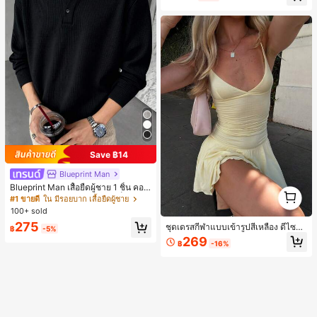
ลูกค้ากลับมาซื้อซ้ำ!
Save ฿14
Blueprint Man
Blueprint Man เสื้อยืดผู้ชาย 1 ชิ้น คอเ
1
ฮนลีย์ ผ้าถักลายวาฟเฟิล คอวีเล็ก ทรงห
#1 ขายดี
ใน มีรอยบาก เสื้อยืดผู้ชาย
1
ลวม บาง ระบายอากาศได้ดี ใส่สบาย มี
100+ sold
กระดุม สไตล์ Old Money ทรงยุโรป ไซ
275
ชุดเดรสกีฬาแบบเข้ารูปสีเหลือง ดีไซน์
ส์ใหญ่กว่าปกติ กรุณาเลือกไซส์เล็กลงเพื่
฿
-5%
หน้าอกจับจีบ กระโปรงเทนนิส เหมาะ
อให้พอดีขึ้น
269
฿
-16%
สำหรับใส่ลำลองประจำวันและออกกำลั
งกายในยิม