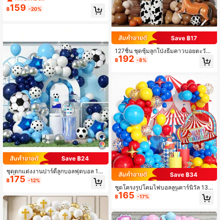
กแต่งอีสเตอร์, ตกแต่งงานเลี้ยงธีมฤดูใบ
159
฿
-20%
ไม้ผลิ, ตกแต่งงานแต่งงานวันแม่วันวาเ
ลนไทน์, ตกแต่งงานเลี้ยงวันเกิด, ตกแต่
งในร่มและกลางแจ้ง
Save ฿17
127ชิ้น ชุดซุ้มลูกโป่งธีมคาวบอยตะวัน
192
ตก - ลูกโป่งฟอยล์และยางรูปวัว เหมาะ
฿
-8%
สำหรับงานแสดงโรดีโอ, งานเลี้ยงวันเกิ
ดธีมตะวันตก และการเฉลิมฉลองทั่วไป
Save ฿24
ชุดตกแต่งงานปาร์ตี้ลูกบอลฟุตบอล 13
Save ฿34
175
2 ชิ้น ชุดโครงลูกโป่งอาร์ชฟุตบอลพร้อ
฿
-12%
มลูกบอลสีน้ำเงินขาวโคลง ลูกโป่งพิมพ์
ชุดโครงรูปโคมไฟบอลลูนคาร์นิวัล 137
ลายฟุตบอล สำหรับวันเกิด กีฬาฟุตบอล
165
ชิ้น สีแดงเทา สีเหลือง สีน้ำเงินพาสเทลสี
฿
-17%
แฟน ตกแต่งปาร์ตี้
พื้นฐานสีปฐมภูมิ ชุดโครงรูปโคมไฟบอ
ลลูนหลากสีพร้อมบอลลูนฟอยล์รูปดาว
สำหรับตกแต่งงานคาร์นิวัลวันเกิด