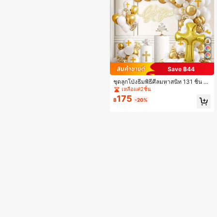
Save ฿44
ชุดลูกโป่งธีมพิธีศีลมหาสนิท 131 ชิ้น ปร
ะกอบด้วยลูกโป่งลาเท็กซ์สีชมพู สีขาว แ
เหลือแค่2ชิ้น
ละสีทอง ลูกโป่งฟอยล์รูปกางเขน เหมาะ
175
฿
-20%
สำหรับตกแต่งงานปาร์ตี้ศีลมหาสนิท งา
นรับศีลล้างบาป งานวันเกิด งานแต่งงา
น และตกแต่งบ้าน