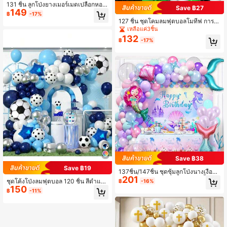
131 ชิ้น ลูกโป่งยางเมอร์เมดเปลือกหอย
Save ฿27
149
สีชมพู, ม่วง, ส้ม ชุดซุ้มโค้งพวงมาลัย, ข
฿
-17%
องตกแต่งงานวันเกิดธีมเจ้าหญิงใต้ทะเ
127 ชิ้น ชุดโคมลมฟุตบอลโมทีฟ การต
ล
กแต่งงานปาร์ตีท่ามกลางธีมกีฬา, ตกแ
เหลือแค่3ชิ้น
ต่งวันเกิด, ตกแต่งงานเฉลิมฉลอง, ตกแ
132
฿
-17%
ต่งพื้นหลังบรรยากาศ, ตกแต่งภายนอก
และภายใน, ตกแต่งพิธีรับปริญญา, ตกแ
ต่งงานเลี้ยงฟุตบอลคัพ, ตกแต่งคริสต์ม
าส
Save ฿38
Save ฿19
137ชิ้น/147ชิ้น ชุดซุ้มลูกโป่งนางเงือก,
201
ชุดลูกโป่งสีผสม, ตกแต่งงานปาร์ตี้นางเ
ชุดโค้งโป่งลมฟุตบอล 120 ชิ้น สีดำและ
฿
-16%
งือก, ตกแต่งงานวันเกิด, ตกแต่งภายใน
150
สีขาว พิมพ์ลูกฟุตบอลบนลูกโป่ง เหมาะ
฿
-11%
และภายนอก
สำหรับงานวันเกิด ชมรมฟุตบอล ปาร์ตี้
ถ้วยฟุตบอล กิจกรรมกีฬา คริสต์มาส