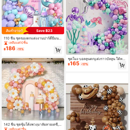
Save ฿23
110 ชิ้น ชุดของตกแต่งงานปาร์ตี้ธีมนา
งเงือก, รวมถึงซุ้มลูกโป่งนางเงือกสีม่วง,
เหลือแค่10ชิ้น
สีฟ้า, สีเขียว, หางนางเงือก, เปลือกหอย,
186
฿
-11%
ลูกปา, ดาว, พู่, เหมาะสำหรับงานปาร์ตี้,
งานแต่งงาน, งานหมั้น, วันครบรอบ, งา
นฉลองทางธุรกิจ
ชุดโมง บอลลูนตกแต่งราวบัลลูน ใต้ทะเ
165
ล มังกรทะเล 159 ชิ้น - เหมาะสำหรับ วั
฿
-17%
นเกิด, อุปกรณ์ถ่ายภาพ และตกแต่งภาย
ใน ธีมเจ้าหญิงมังกรทะเลลึก ฤดูร้อน คริ
สต์มาส
142 ชิ้น ชุดซุ้มโค้งพวงมาลัยลายเดซี่, ลู
กโป่งอลูมิเนียมลายเดซี่, เหมาะสำหรับต
เหลือแค่2ชิ้น