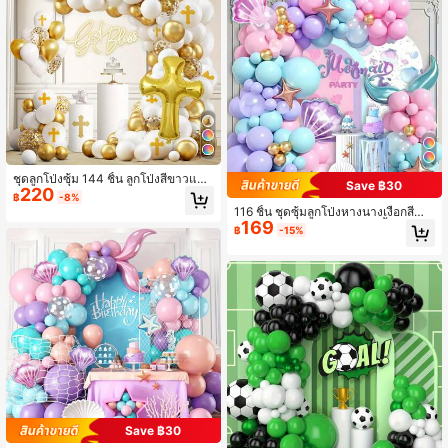
ชุดลูกโป่งซุ้ม 144 ชิ้น ลูกโป่งสีขาวและ
Save ฿30
220
สีทองพร้อมลูกโป่งรูปกางเขน เหมาะสำ
฿
-8%
หรับพิธีรับศีลจุ่มเด็ก งานเลี้ยงรับศีลจุ่ม
116 ชิ้น ชุดซุ้มลูกโป่งหางนางเงือกสีน้ำเ
การตกแต่งงานแต่งงาน และโอกาสอื่นๆ
169
งิน, ของตกแต่งฉากหลังงานเลี้ยงวันเกิด
฿
-15%
มีความหมายว่า "ขอพระเจ้าอวยพร"
10 นิ้ว, ลูกโป่งปาร์ตี้ธีมนางเงือก, อุปกร
ณ์ปาร์ตี้ธีมนางเงือก, คริสต์มาส
Save ฿30