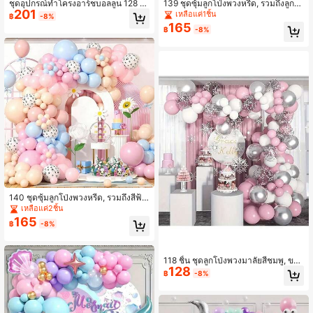
ชุดอุปกรณ์ทำโครงอาร์ชบอลลูน 128 ชิ้
139 ชุดซุ้มลูกโป่งพวงหรีด, รวมถึงลูกโ
201
น บอลลูนสีขาวทอง พร้อม บอลลูนทรงก
ป่งทรงกลมสีแดงกุหลาบด้าน, สีชมพูด้า
เหลือแค่1ชิ้น
฿
-8%
างเกง สำหรับตกแต่งพิธีศีลมหาสนิทครั้
น, สีขาวด้าน, สีดำด้าน, สีทองเมทัลลิก,
165
฿
-8%
งแรก, งานลงนามพระพร พิธีบัพติศมา จั
ลายตารางหมากรุกขาวดำ เหมาะสำหรั
ดเลี้ยง, ตกแต่งงานแต่งงาน
บจัดฉากและอุปกรณ์ประกอบฉากในสตู
ดิโอถ่ายภาพ, สร้างบรรยากาศการถ่าย
ภาพและการจัดองค์ประกอบพื้นหลัง, งา
นเลี้ยงวันเกิด, การรวมตัวของเพื่อน, กา
รถ่ายภาพเช็คอิน, การตกแต่งภาพนิ่ง, แ
ละการออกแบบภูมิทัศน์
140 ชุดซุ้มลูกโป่งพวงหรีด, รวมถึงสีฟ้า
มาการอง, สีผิวเรโทร, สีชมพูแมตต์, สีช
เหลือแค่2ชิ้น
มพูมาการอง, สีชมพูอ่อนแมตต์, ลูกโป่ง
165
฿
-8%
ลายอุ้งเท้าสุนัขสีดำพื้นหลังสีขาว เหมาะ
สำหรับฉากประกอบฉากสตูดิโอถ่ายภา
พ, ฉากหลังบรรยากาศภาพถ่าย, งานเลี้
ยงวันเกิด, การรวมตัวของเพื่อน, การเช็
118 ชิ้น ชุดลูกโป่งพวงมาลัยสีชมพู, ขาว
คอินและถ่ายภาพ, การตกแต่งภาพนิ่งแ
128
และเงิน – ของตกแต่งอเนกประสงค์สำห
฿
-8%
ละการออกแบบภูมิทัศน์
รับงานแต่งงาน, งานเลี้ยงเจ้าสาว, วันเกิ
ด, วันครบรอบ | ชุดอุปกรณ์เสริม