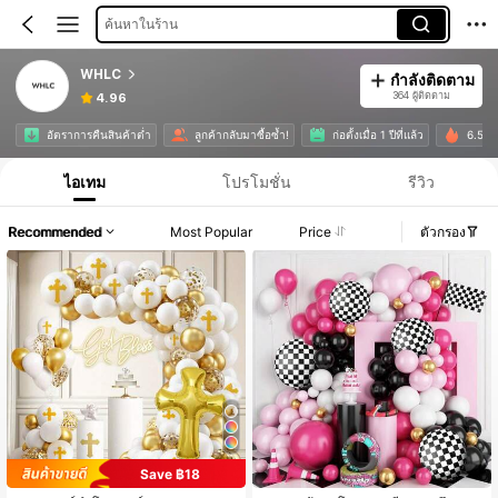
ค้นหาในร้าน
WHLC
กำลังติดตาม
364 ผู้ติดตาม
4.96
อัตราการคืนสินค้าต่ำ
ลูกค้ากลับมาซื้อซ้ำ!
ก่อตั้งเมื่อ 1 ปีที่แล้ว
6.5K ชิ
ไอเทม
โปรโมชั่น
รีวิว
Recommended
Most Popular
Price
ตัวกรอง
Save ฿18