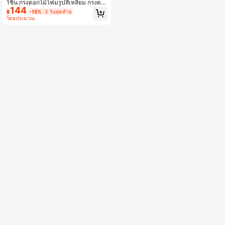
1ชิ้น กรงดอกไม้โฟมรูปสี่เหลี่ยม กรงดอ
144
กไม้สี่เหลี่ยมผืนผ้าสำหรับแขวนผนัง ตก
฿
-15%
3 วันสุดท้าย
แต่งดอกไม้สดบนโต๊ะงานแต่งงาน คริส
โดยประมาณ
ต์มาส ปาร์ตี้