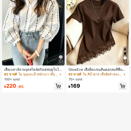
4
เสื้อเบลาส์ลายจุดสไตล์ฝรั่งเศสฤดูใบไม้
GlowEve เสื้อยืดแขนสั้นคอกลมสีพื้นลำ
ร่วง, ทรงเข้ารูป, แขนยาวคอวี, สไตล์ให
ลองอเนกประสงค์สำหรับผู้หญิง
#2 ขายดี
ใน นุ่มและน้ำหนักเบา เสื้อสตรี เสื้อเบลาส์ & Tee
#3 ขายดี
ใน สีน้ำตาล เสื้อยืดลำลองพื้นฐาน
ม่ฤดูใบไม้ผลิ, ป้องกันแสงแดด, ใส่ไป
100+ sold
70+ sold
ทำงานและลำลอง สีขาว
220
169
฿
-8%
฿