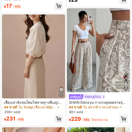
฿
ชิ้น และฟองน้ำแต่งหน้ารูปสามเหลี่ยม
17
1 ชิ้น - ชุดคลาสสิก ทำจากขนสังเคราะ
฿
-11%
ห์นุ่มและเป็นมิตรต่อผิว เหมาะสำหรับผู้
หญิงและเด็กผู้หญิง เหมาะสำหรับฤดูใบ
ไม้ร่วงและฤดูหนาว
5
#ชุดฤดูร้อน
เสื้อเบลาส์แขนโคมไฟลายทางสีแอปริค
SHEIN Elenzya กางเกงคูลอตลายจุดเ
อตที่หรูหราสำหรับผู้หญิง, เสื้อแขนสั้นที่
อวสูงแบบใหม่สำหรับฤดูใบไม้ผลิ/ฤดูร้อ
#4 ขายดี
ใน วันหยุด เสื้อเบลาส์ผู้หญิง
#4 ขายดี
ใน หลากสี กางเกงลำลอง
ใช้ได้หลากหลายสำหรับการเดินทาง, ตั
น, สไตล์หรูหราเหมาะสำหรับใส่ในชีวิต
200+ sold
80+ sold
ดแบบสุ่มสำหรับฤดูร้อน
ประจำวันและทำงาน, ให้ความรู้สึกวินเ
231
229
ทจสำหรับฤดูรับปริญญา, เทศกาลดนตร
฿
-11%
฿
-15%
โดยประมาณ
ี, การแข่งม้าดาร์บี้, วันประกาศอิสรภาพ