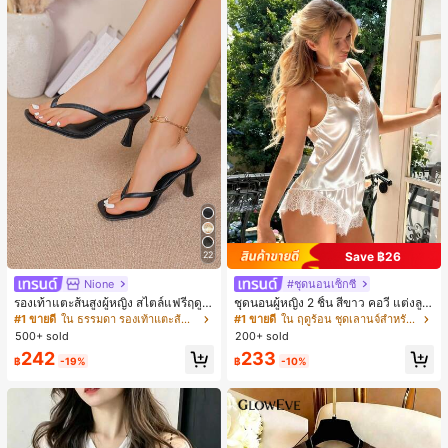
Save ฿26
22
Nione
#ชุดนอนเซ็กซี่
รองเท้าแตะส้นสูงผู้หญิง สไตล์แฟรี่ฤดูร้
ชุดนอนผู้หญิง 2 ชิ้น สีขาว คอวี แต่งลูก
อน ส้นบาง แบบคีบ แต่งสายคาดผม รอ
ไม้แบบแพตช์เวิร์ก ชุดนอนใส่ในบ้าน
#1 ขายดี
ใน ธรรมดา รองเท้าแตะส้นสูงผู้หญิง
#1 ขายดี
ใน ฤดูร้อน ชุดเลานจ์สำหรับผู้หญิง
งเท้าแตะชายหาดสำหรับเที่ยวพักผ่อน
สำหรับเธอ
500+ sold
200+ sold
แฟชั่นสายไขว้ สำหรับเดทไนท์
242
233
฿
-19%
฿
-10%