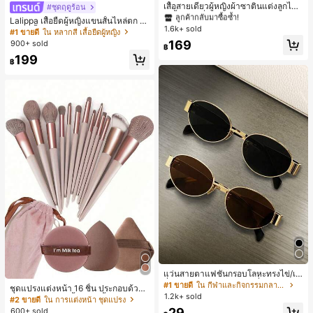
เสื้อสายเดี่ยวผู้หญิงผ้าซาตินแต่งลูกไม้
ลูกค้ากลับมาซื้อซ้ำ!
ลูกค้ากลับมาซื้อซ้ำ!
#ชุดฤดูร้อน
- เสื้อสายเดี่ยวฤดูร้อนสีคากีมีรอยผ่าด้า
#1 ขายดี
ใน สีกากี เสื้อสตรี เสื้อเบลาส์ & Tee
Lalippa เสื้อยืดผู้หญิงแขนสั้นไหล่ตก ค
นข้างที่น่าดึงดูดแบบสบายๆ
1.6k+ sold
อวีปกเสื้อ ลายพิมพ์ดิจิทัลลายทาง สไตล์
ลูกค้ากลับมาซื้อซ้ำ!
#1 ขายดี
ใน หลากสี เสื้อยืดผู้หญิง
สปอร์ตแฟชั่นมินิมอล ของขวัญสำหรับเ
169
900+ sold
฿
พื่อน
199
฿
แว่นสายตาแฟชั่นกรอบโลหะทรงไข่/เห
ลี่ยมสำหรับผู้หญิง (กรอบครึ่ง), เหมาะ
#1 ขายดี
ใน กีฬาและกิจกรรมกลางแจ้ง
ชุดแปรงแต่งหน้า 16 ชิ้น ประกอบด้วยแ
สำหรับใส่ในชีวิตประจำวันและกิจกรรม
1.2k+ sold
ปรงแต่งหน้า 13 ชิ้น, ฟองน้ำแต่งหน้ารู
#2 ขายดี
ใน การแต่งหน้า ชุดแปรง
กลางแจ้ง
ปหยดน้ำ 1 ชิ้น, แปรงแป้งรองพื้นกลม 1
29
600+ sold