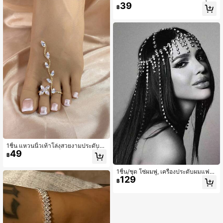
39
ล, สายโซ่เท้า พลอยเทียม Bling ชายหา
฿
ดฤดูร้อน
1ชิ้น แหวนนิ้วเท้าโล่งสวยงามประดับเพ
49
ชรพลอย แอคเซสซอรี่ สไตล์ฤดูร้อนที่มีเ
฿
สน่ห์สำหรับสุภาพสตรี
1ชิ้น/ชุด โซ่ผมพู่, เครื่องประดับผมแฟชั่
129
นหรูหราประดับพลอยเทียม, ของตกแต่ง
฿
สำหรับการแสดงบนเวทีของผู้หญิง, เครื่
องประดับศีรษะ, เครื่องประดับผม, เจ้าส
าว, เครื่องประดับผมสำหรับผู้หญิง