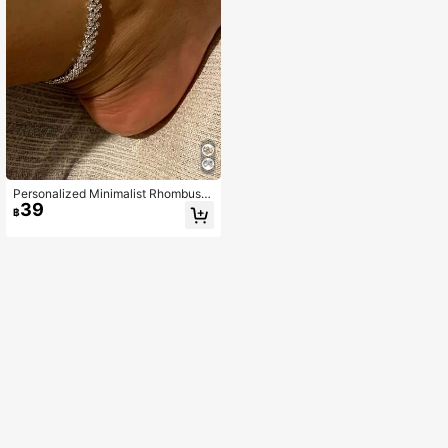
Personalized Minimalist Rhombus D
39
esign Foot Chain, Summer ชายหาด
฿
Jewelry, Sparkling พลอยเทียม Inlaid
Anklet