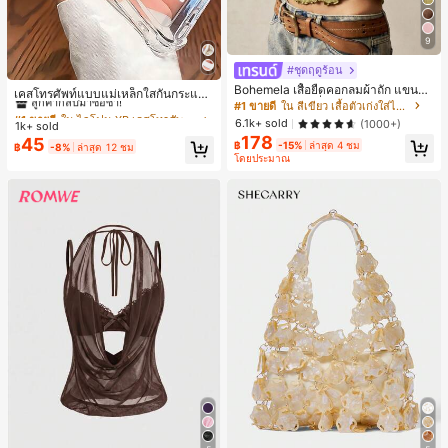
9
#ชุดฤดูร้อน
#1 ขายดี
ใน ไอโฟน XR เคสโทรศัพท์แบบพื้นฐาน
Bohemela เสื้อยืดคอกลมผ้าถัก แขนยา
ลูกค้ากลับมาซื้อซ้ำ!
เคสโทรศัพท์แบบแม่เหล็กใสกันกระแทก
ว สีเรียบ ใช้งานทั่วไป สำหรับผู้หญิง
#1 ขายดี
ใน สีเขียว เสื้อตัวเก่งใส่ได้ทุกวัน
ดูดติดแม่เหล็ก รองรับ IPhone 17 Pro
#1 ขายดี
#1 ขายดี
ใน ไอโฟน XR เคสโทรศัพท์แบบพื้นฐาน
ใน ไอโฟน XR เคสโทรศัพท์แบบพื้นฐาน
Max/17 Pro/17 Air/17/16 Pro Max/16
6.1k+ sold
(1000+)
1k+ sold
ลูกค้ากลับมาซื้อซ้ำ!
ลูกค้ากลับมาซื้อซ้ำ!
Pro/16 Plus/16 E/16/15 Pro Max/15
178
45
#1 ขายดี
ใน ไอโฟน XR เคสโทรศัพท์แบบพื้นฐาน
฿
-15%
ล่าสุด 4 ชม
฿
-8%
ล่าสุด 12 ชม
Pro/15 Plus/15/14 Pro Max/14 Pro/1
โดยประมาณ
ลูกค้ากลับมาซื้อซ้ำ!
4 Plus/14/13 Pro Max/13/13 Pro/13
Mini/12 Pro Max/12/12 Pro/12 Mini/
11/11 Pro/11 Pro Max/Xs/X/Xr/Xs M
ax/7 Plus/8 Plus/7g/8g มุมกันกระแท
ก เหมาะเป็นของขวัญวันเกิดช่วงฤดูใบไ
ม้ผลิ สำหรับวัยเรียนและวัยทำงาน