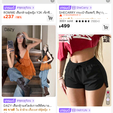
5
5
#ชุดฤดูร้อน
SheCarry
#1 ขายดี
ใน บรรยากาศฤดูร้อน กระเป๋าหูหิ้วด้านบนผู้หญิง
เกือบหมดแล้ว!
ROMWE เสื้อกล้ามผู้หญิง Y2K เซ็กซี่สไ
SHECARRY กระเป๋าถือสตรี, สีขาว, แฟ
237
ตล์สาวฮอต มินิมอล คอวีลึก คอคาวบอ
ชั่น, สง่างาม, วันหยุด, งานปาร์ตี้
#1 ขายดี
#1 ขายดี
ใน บรรยากาศฤดูร้อน กระเป๋าหูหิ้วด้านบนผู้หญิง
ใน บรรยากาศฤดูร้อน กระเป๋าหูหิ้วด้านบนผู้หญิง
฿
-18%
ย ย้อนยุค เปิดหลัง สายคล้องคอ (รวมชั้
เกือบหมดแล้ว!
เกือบหมดแล้ว!
300+ sold
(100+)
นในลูกไม้)
499
#1 ขายดี
ใน บรรยากาศฤดูร้อน กระเป๋าหูหิ้วด้านบนผู้หญิง
฿
เกือบหมดแล้ว!
#ชุดฤดูร้อน
5
DAZY เสื้อกล้ามสไตล์เกาหลีที่สบายสำ
หรับผู้หญิง, เสื้อน่ารักสำหรับฤดูใบไม้ผล
#6 ขายดี
ใน ผ้าฝ้าย เสื้อเบลาส์ผู้หญิง
FARYUN
ิ/ฤดูร้อน, เสื้อสำหรับโรงเรียน