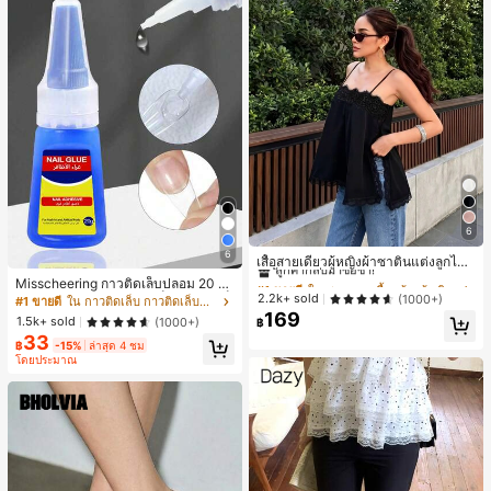
6
#1 ขายดี
ใน ชายหาด เสื้อกล้ามผู้หญิง & Camis
6
ลูกค้ากลับมาซื้อซ้ำ!
เสื้อสายเดี่ยวผู้หญิงผ้าซาตินแต่งลูกไม้
- เสื้อสายเดี่ยวฤดูร้อนสีขากีมีรอยผ่าด้า
#1 ขายดี
#1 ขายดี
ใน ชายหาด เสื้อกล้ามผู้หญิง & Camis
ใน ชายหาด เสื้อกล้ามผู้หญิง & Camis
Misscheering กาวติดเล็บปลอม 20 กรั
นข้างที่น่าดึงดูด ลำลองสีดำ สำหรับเธอ
ลูกค้ากลับมาซื้อซ้ำ!
ลูกค้ากลับมาซื้อซ้ำ!
2.2k+ sold
ม แรงยึดสูง เจลสติกเกอร์เล็บนุ่ม แห้งเร็
(1000+)
#1 ขายดี
ใน กาวติดเล็บ กาวติดเล็บและสารยึดติด
ว เหมาะสำหรับผู้เริ่มต้นทำเล็บ ติดทนน
169
#1 ขายดี
ใน ชายหาด เสื้อกล้ามผู้หญิง & Camis
1.5k+ sold
(1000+)
฿
าน
ลูกค้ากลับมาซื้อซ้ำ!
33
฿
-15%
ล่าสุด 4 ชม
โดยประมาณ