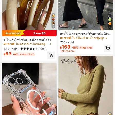
10
4
Save ฿6
กระโปรงยาวทรงตรงสีดำทรงสลิมฟิต,
กระโปรงแฟชั่นผู้หญิงโพลีเอสเตอร์แบบ
#1 ขายดี
ใน บล็อกสี กระโปรงผู้หญิง
4 ชิ้น กำไลข้อมืออะคริลิกกลมสไตล์วินเ
สบายๆสำหรับงานปาร์ตี้, อเนกประสงค์
700+ sold
ทจหรูหราสำหรับผู้หญิง, ดีไซน์เรียบง่าย
#1 ขายดี
ใน หลากสี กำไลข้อมือผู้หญิง
และน่ารัก, เหมาะสำหรับสวมใส่ประจำ
169
ทันสมัย, เหมาะสำหรับสวมใส่ในชีวิตปร
฿
-15%
ล่าสุด 4 ชม
วัน, วันหยุดฤดูร้อน. เหมาะสำหรับชาย
1.5k+ sold
(1000+)
ะจำวันและโอกาสต่างๆ, ของขวัญสำหรั
โดยประมาณ
หาด, เทศกาลดนตรี และวันหยุดฤดูร้อ
63
บเธอ
฿
-9%
ล่าสุด 12 ชม
น, ยุค 90