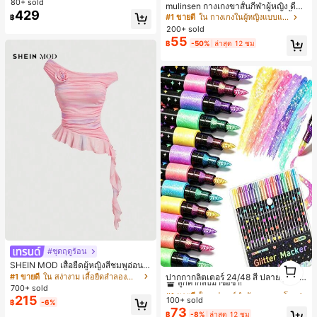
80+ sold
mulinsen กางเกงขาสั้นกีฬาผู้หญิง ดีไซ
429
น์ปลายเปิด เอวยืดหยุ่น กางเกงขาสั้น
#1 ขายดี
ใน กางเกงในผู้หญิงแบบแอคทีฟ
฿
ลำลองกีฬาฤดูร้อน ความยาว 3/4
200+ sold
55
฿
-50%
ล่าสุด 12 ชม
#ชุดฤดูร้อน
1
#1 ขายดี
ใน อุปกรณ์สำนักงานและโรงเรียน
SHEIN MOD เสื้อยืดผู้หญิงสีชมพูอ่อนฤ
1
ดูร้อนสไตล์ชิคสบายๆ สำหรับเดท ลายมั
ลูกค้ากลับมาซื้อซ้ำ!
ปากกากลิตเตอร์ 24/48 สี ปลายคู่ หมึก
#1 ขายดี
ใน สง่างาม เสื้อยืดลำลองสำหรับใส่ทุกวัน
ดย้อมสีสันสดใส ไหล่ไม่สมมาตร ดอกไ
แห้งเร็ว - ปลายละเอียด ปลายถึงตัวด้า
700+ sold
#1 ขายดี
#1 ขายดี
ใน อุปกรณ์สำนักงานและโรงเรียน
ใน อุปกรณ์สำนักงานและโรงเรียน
ม้ 3D ชายระบายรัดรูป ลายดอกไม้สำห
ม ปากกากลิตเตอร์สีสัน เหมาะสำหรับส
215
100+ sold
ลูกค้ากลับมาซื้อซ้ำ!
ลูกค้ากลับมาซื้อซ้ำ!
฿
-6%
รับชายหาด
มุดภาพ การทำบัตร การจดบันทึก ปาก
73
#1 ขายดี
ใน อุปกรณ์สำนักงานและโรงเรียน
฿
-8%
ล่าสุด 12 ชม
กาวาดภาพปลายคู่ 24 สี - ชุดปากกาก