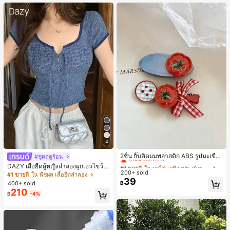
4
#1 ขายดี
ใน ผลไม้ เครื่องประดับผมผู้หญิง
เกือบหมดแล้ว!
2ชิ้น กิ๊บติดผมพลาสติก ABS รูปมะเขือเ
#ชุดฤดูร้อน
ทศสีแดงน่ารัก สไตล์เกาหลีมินิมอล สำ
#1 ขายดี
#1 ขายดี
ใน ผลไม้ เครื่องประดับผมผู้หญิง
ใน ผลไม้ เครื่องประดับผมผู้หญิง
DAZY เสื้อยืดผู้หญิงลำลองผูกเอวไขว้
หรับติดผมหน้าม้า ใส่ประจำวันและไปโ
200+ sold
เกือบหมดแล้ว!
เกือบหมดแล้ว!
สำหรับฤดูร้อน
#1 ขายดี
ใน พืชผล เสื้อยืดลำลอง
รงเรียน กิ๊บติดผม
39
#1 ขายดี
ใน ผลไม้ เครื่องประดับผมผู้หญิง
400+ sold
฿
210
เกือบหมดแล้ว!
฿
-4%