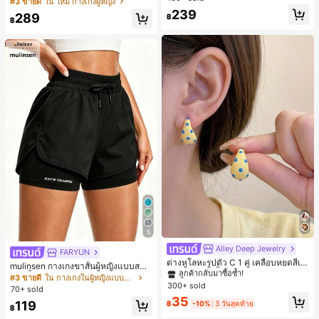
#3 ขายดี
ใน ใหม่ กางเกงผู้หญิง
มีเท็กซ์เจอร์ เอวสูงทรงหลวม เอวยางยืด
239
289
฿
พร้อมเชือกรูด ทรงขาตรงทิ้งตัว ขากว้า
฿
ง สำหรับชายหาด ลำลอง พักผ่อน และเ
ดินทาง
5
Alley Deep Jewelry
#1 ขายดี
ใน โบโฮ ต่างหูผู้หญิง
FARYUN
ลูกค้ากลับมาซื้อซ้ำ!
ต่างหูโลหะรูปตัว C 1 คู่ เคลือบหยดสีเห
mulinsen กางเกงขาสั้นผู้หญิงแบบสบา
ลือง ลายจุดสีน้ำเงิน สไตล์ยุโรปและอเม
เกือบหมดแล้ว!
#1 ขายดี
#1 ขายดี
ใน โบโฮ ต่างหูผู้หญิง
ใน โบโฮ ต่างหูผู้หญิง
ยๆ สีพื้น หลวม อเนกประสงค์ กางเกงขา
#3 ขายดี
ใน กางเกงในผู้หญิงแบบแอคทีฟ
ริกัน แฟชั่นส่วนตัว หวานและสง่างาม
300+ sold
สั้นกีฬา 2-In-1 สำหรับวิ่ง ฟิตเนส และก
ลูกค้ากลับมาซื้อซ้ำ!
ลูกค้ากลับมาซื้อซ้ำ!
70+ sold
สำหรับผู้หญิงและเด็กหญิง สำหรับการเ
ารฝึกซ้อมกีฬาในฤดูร้อน
เกือบหมดแล้ว!
เกือบหมดแล้ว!
#1 ขายดี
ใน โบโฮ ต่างหูผู้หญิง
35
ดินทาง งานแต่งงาน ปาร์ตี้ วันเกิด ของ
119
฿
-10%
3 วันสุดท้าย
฿
ลูกค้ากลับมาซื้อซ้ำ!
ขวัญคริสต์มาส 2026