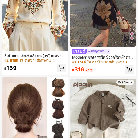
6
#ชุดฤดูร้อน
Selianne เสื้อเชิ้ตลำลองผู้หญิงแขนยา
Modelyn ชุดเดรสผู้หญิงฤดูร้อนผ้าตาข่
ว คอวีเว้า ลายดอกไม้
#2 ขายดี
ใน งานปัก เสื้อทำงาน
ายพิมพ์ลาย คอไม่สมมาตร จับจีบ หรูหร
#2 ขายดี
ใน ดอกไม้ เดรสสั้นผู้หญิง
า เซ็กซี่
169
316
฿
฿
-4%
0-3 Years