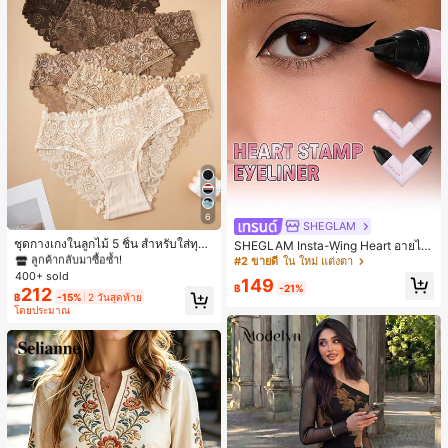
6
#1 ขายดี
ใน ชุด 5 ชิ้น กางเกงชั้นในผู้หญิง
SHEGLAM
ลูกค้ากลับมาซื้อซ้ำ!
ชุดกางเกงในลูกไม้ 5 ชิ้น สำหรับใส่ทุกวั
SHEGLAM Insta-Wing Heart อายไลเ
น
นอร์แบบแสตมป์ เครื่องสำอางแบรนด์ค
#1 ขายดี
#1 ขายดี
ใน ชุด 5 ชิ้น กางเกงชั้นในผู้หญิง
ใน ชุด 5 ชิ้น กางเกงชั้นในผู้หญิง
#2 ขายดี
ใน ใหม่ แต่งตา
วามงามและเมคอัพสำหรับผู้หญิงและเด็
400+ sold
ลูกค้ากลับมาซื้อซ้ำ!
ลูกค้ากลับมาซื้อซ้ำ!
149
กผู้หญิง
฿
-21%
212
#1 ขายดี
ใน ชุด 5 ชิ้น กางเกงชั้นในผู้หญิง
฿
-15%
2 วันสุดท้าย
โดยประมาณ
ลูกค้ากลับมาซื้อซ้ำ!