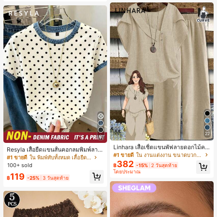
เกือบหมดแล้ว!
22
8
Linhara เสื้อเชิ้ตแขนพัฟลายดอกไม้คอ
Resyla เสื้อยืดแขนสั้นคอกลมพิมพ์ลาย
ปกไม่สมมาตรสำหรับผู้หญิงไซส์ใหญ่ +
#1 ขายดี
ใน งานแต่งงาน ขนาดบวก Co-Ords
จุดลำลองสำหรับผู้หญิง, ฤดูร้อน
#1 ขายดี
ใน พิมพ์ทับทั้งหมด เสื้อยืดผู้หญิง
กางเกงลำลองทรงหลวมเอวยางยืด 2 ชิ้
382
100+ sold
฿
-15%
2 วันสุดท้าย
น สำหรับฤดูใบไม้ผลิ/ฤดูร้อน
โดยประมาณ
119
฿
-25%
3 วันสุดท้าย