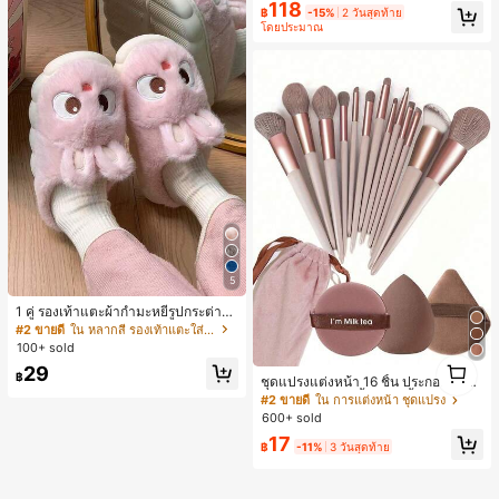
118
฿
-15%
2 วันสุดท้าย
โดยประมาณ
5
1 คู่ รองเท้าแตะผ้ากำมะหยี่รูปกระต่าย
สำหรับผู้หญิง, อบอุ่นและใส่สบาย, เหมา
#2 ขายดี
ใน หลากสี รองเท้าแตะใส่ในบ้าน
ะสำหรับใส่ลำลองในฤดูใบไม้ร่วง/ฤดูห
100+ sold
นาว, รองเท้าใส่ในบ้านสำหรับสุภาพสต
1
29
รีรุ่นใหม่ที่สง่างาม, ส้นเตี้ย, หัวกลมเรียบ
฿
1
ชุดแปรงแต่งหน้า 16 ชิ้น ประกอบด้วยแ
ง่าย, อุปกรณ์เสริมสำหรับฤดูหนาวที่อบ
ปรงแต่งหน้า 13 ชิ้น, ฟองน้ำแต่งหน้ารู
#2 ขายดี
ใน การแต่งหน้า ชุดแปรง
อุ่น, รองเท้าแตะผ้ากำมะหยี่น่ารัก, ของ
ปหยดน้ำ 1 ชิ้น, แปรงแป้งรองพื้นกลม 1
600+ sold
ขวัญปีใหม่/วันวาเลนไทน์ในอุดมคติ, ร
ชิ้น และฟองน้ำแต่งหน้ารูปสามเหลี่ยม
องเท้าแตะคู่รัก
17
1 ชิ้น - ชุดคลาสสิก ทำจากขนสังเคราะ
฿
-11%
3 วันสุดท้าย
ห์นุ่มและเป็นมิตรต่อผิว เหมาะสำหรับผู้
หญิงและเด็กผู้หญิง เหมาะสำหรับฤดูใบ
ไม้ร่วงและฤดูหนาว