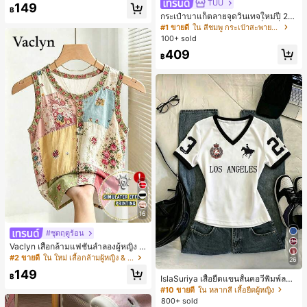
TUU
149
ขนสั้นและกางเกงขาสั้น เหมาะสำหรับฤ
฿
กระเป๋าบาแก็ตลายจุดวินเทจใหม่ปี 20
ดูร้อน กราฟิก สบาย ชุดเด็กผู้หญิง Y2K
26 สำหรับผู้หญิง กระเป๋าเจลลี่แฟชั่นสไ
#1 ขายดี
ใน สีชมพู กระเป๋าสะพายผู้หญิง
คาวาอิ
ตล์หวาน ความจุขนาดใหญ่ กระเป๋าสะ
100+ sold
พายไหล่สำหรับเดินทางไปทำงาน
409
฿
16
#ชุดฤดูร้อน
Vaclyn เสื้อกล้ามแฟชั่นลำลองผู้หญิง ล
ายแพตช์เวิร์ก แขนกุด คอกลม ติดกระดุ
#2 ขายดี
ใน ใหม่ เสื้อกล้ามผู้หญิง & Camis
26
ม
149
฿
IslaSuriya เสื้อยืดแขนสั้นคอวีพิมพ์ลาย
สีตัดกันสำหรับผู้หญิง
#10 ขายดี
ใน หลากสี เสื้อยืดผู้หญิง
800+ sold