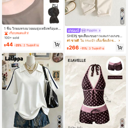
5
#2 ขายดี
ใน เส้นใยสังเคราะห์ เครื่องประดับผมผู้หญิง
เกือบหมดแล้ว!
1 ชิ้น วิกผมทรงมวยผมยุ่งเหยิงพร้อมคลิ
Pipplin
ปหนีบผม, คลิปหนีบผมสังเคราะห์ที่ได้รั
#2 ขายดี
#2 ขายดี
ใน เส้นใยสังเคราะห์ เครื่องประดับผมผู้หญิง
ใน เส้นใยสังเคราะห์ เครื่องประดับผมผู้หญิง
SHEIN ชุดเสื้อแขนยาวและกางเกงขาย
บการอัปเกรดแฟชั่น, วิกผมเส้นใยทนคว
100+ sold
เกือบหมดแล้ว!
เกือบหมดแล้ว!
าว 2 ชิ้น สำหรับเด็กทารกชาย/หญิง ยูนิ
ามร้อนสูงที่ออกแบบมาสำหรับผู้หญิง, ใ
#1 ขายดี
ใน กระเป๋า เสื้อเชิ้ตเด็กชาย
#2 ขายดี
ใน เส้นใยสังเคราะห์ เครื่องประดับผมผู้หญิง
44
เซ็กซ์ สไตล์วินเทจ ลำลอง ฤดูใบไม้ร่วง/
ช้งานง่ายโดยไม่ต้องใช้เครื่องมือ, เหมา
฿
-25%
2 วันสุดท้าย
266
ฤดูหนาว ชุดเสื้อผ้าเด็กทารกชาย นุ่มนิ่
เกือบหมดแล้ว!
ะสำหรับสไตล์สบายๆ, อุปกรณ์เสริมผมที่
฿
-11%
3 วันสุดท้าย
ม วินเทจ
สมบูรณ์แบบสำหรับผู้หญิง คลิปหนีบผม
คลิปหนีบผมสบายๆ แฟชั่นผม คลิปหนีบ
ผมหรูหรา ฤดูร้อน ชายหาด วันหยุด