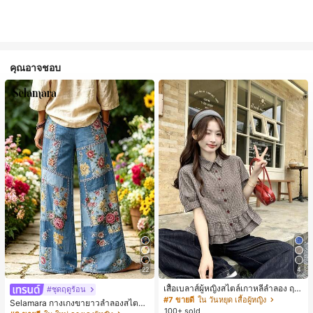
คุณอาจชอบ
22
4
เสื้อเบลาส์ผู้หญิงสไตล์เกาหลีลำลอง ฤดู
#ชุดฤดูร้อน
ใบไม้ผลิ/ฤดูร้อนใหม่ ชายระบาย ชิคแล
#7 ขายดี
ใน วันหยุด เสื้อผู้หญิง
Selamara กางเกงขายาวลำลองสไตล์โ
ะหรูหรา
100+ sold
บฮีเมียนสำหรับพักผ่อน สีกากี ผิวสัมผัส