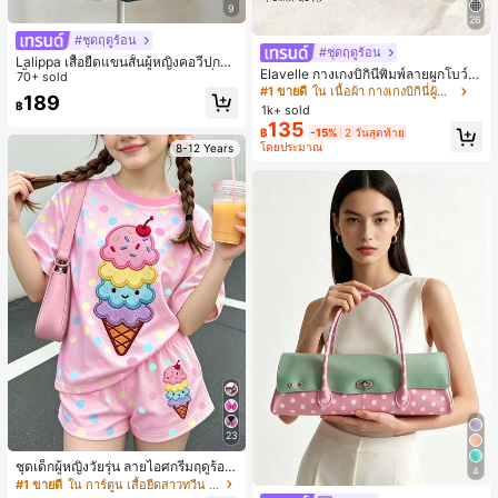
9
26
#ชุดฤดูร้อน
#ชุดฤดูร้อน
Lalippa เสื้อยืดแขนสั้นผู้หญิงคอวีปกคอ
Elavelle กางเกงบิกินี่พิมพ์ลายผูกโบว์เอ
เสื้อไหล่ตก สายถัก งานคราฟต์แฟชั่นมิ
70+ sold
วสูงสำหรับผู้หญิง, ฤดูใบไม้ผลิ/ฤดูร้อน
#1 ขายดี
ใน เนื้อผ้า กางเกงบิกินี่ผู้หญิง
นิมอล ของขวัญสำหรับเพื่อน
189
฿
1k+ sold
135
฿
-15%
2 วันสุดท้าย
โดยประมาณ
8-12 Years
23
ชุดเด็กผู้หญิงวัยรุ่น ลายไอศกรีมฤดูร้อน
4
แบบมินิมอลน่ารัก ลายจุดสีสันสดใส สไ
#1 ขายดี
ใน การ์ตูน เสื้อยืดสาวทวีน Co-ord
ตล์ครีมหวาน สไตล์วันหยุด ชุด 2 ชิ้น แ