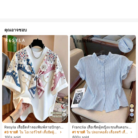
คุณอาจชอบ
7
12
Resyla เสื้อยืดลำลองพิมพ์ลายปักลูกปัด
Franclia เสื้อเชิ้ตผู้หญิงแขนสั้นคอระบา
รูปโบว์ขนาดใหญ่สำหรับผู้หญิง
ยกระดุมเดี่ยวลายทาง
#3 ขายดี
ใน โอเวอร์ไซส์ เสื้อยืดผู้หญิง
#1 ขายดี
ใน ปลอกคอตั้ง เสื้อสตรี เสื้อเบลาส์ & Tee
100+ sold
600+ sold