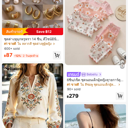
Save ฿12
ชุดต่างหูมุกหรูหรา 14 ชิ้น, ดีไซน์มินิมอ
ลใหม่ที่เป็นเอกลักษณ์ ต่างหูที่สง่างาม
#1 ขายดี
ใน หลากสี ชุดต่างหูผู้หญิง
สำหรับผู้หญิง, ของขวัญสำหรับเธอ
600+ sold
87
฿
-12%
2 วันสุดท้าย
Bebeilu
6ชิ้น/เซ็ต ชุดนอนเด็กผู้หญิงลายการ์ตูน
หมีและดอกไม้ คอกลม แขนสั้น กางเกง
#1 ขายดี
ใน สีชมพู ชุดนอนเด็กผู้หญิง
ขาสั้น ขอบระบาย สวมใส่สบาย
90+ sold
279
฿