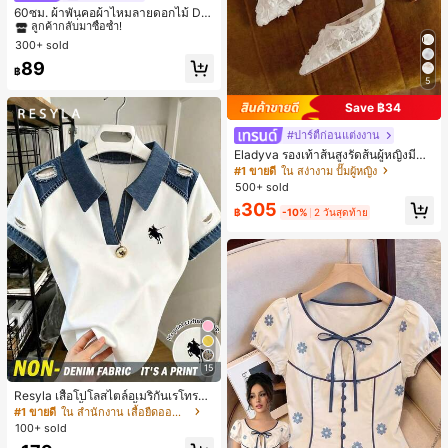
ลูกค้ากลับมาซื้อซ้ำ!
60ซม. ผ้าพันคอผ้าไหมลายดอกไม้ Dit
sy สีเบจ, เครื่องประดับใหม่สำหรับผู้หญิ
#1 ขายดี
#1 ขายดี
ใน สีเบจ ผ้าพันคอทรงสี่เหลี่ยมและผ้าพันคอสำหรับผู้
ใน สีเบจ ผ้าพันคอทรงสี่เหลี่ยมและผ้าพันคอสำหรับผู้
งฤดูใบไม้ผลิ/ฤดูใบไม้ร่วง, ผ้าพันคอผืน
300+ sold
ลูกค้ากลับมาซื้อซ้ำ!
ลูกค้ากลับมาซื้อซ้ำ!
บางอเนกประสงค์หรูหรา
#1 ขายดี
ใน สีเบจ ผ้าพันคอทรงสี่เหลี่ยมและผ้าพันคอสำหรับผู้
89
฿
ลูกค้ากลับมาซื้อซ้ำ!
5
Save ฿34
#ปาร์ตี้ก่อนแต่งงาน
Eladyva รองเท้าส้นสูงรัดส้นผู้หญิงมีดอ
กไม้ประดับตาข่ายเสริมและสามารถสว
#1 ขายดี
ใน สง่างาม ปั๊มผู้หญิง
มได้สองแบบ ส้นสูง 7 ซม. รูปแบบโรมัน
500+ sold
หรูหรา ส้นเข็ม ลุคเทพนิยาย
305
฿
-10%
2 วันสุดท้าย
15
Resyla เสื้อโปโลสไตล์อเมริกันเรโทรสำ
หรับผู้หญิง, เสื้อยืดแขนสั้นสำหรับผู้หญิ
#1 ขายดี
ใน สำนักงาน เสื้อยืดออฟฟิศ
ง, ลายม้า, สไตล์ Y2K, เสื้อโปโลแขนสั้น
100+ sold
แบบคัลเลอร์บล็อกสำหรับผู้หญิง