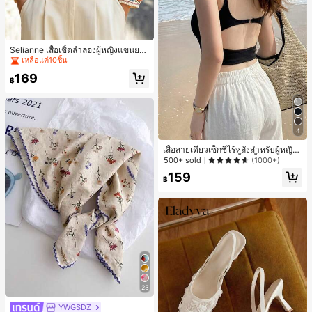
#2 ขายดี
ใน งานปัก เสื้อทำงาน
เหลือแค่10ชิ้น
Selianne เสื้อเชิ้ตลำลองผู้หญิงแขนยา
ว คอวีเว้า ลายดอกไม้
#2 ขายดี
#2 ขายดี
ใน งานปัก เสื้อทำงาน
ใน งานปัก เสื้อทำงาน
เหลือแค่10ชิ้น
เหลือแค่10ชิ้น
169
฿
#2 ขายดี
ใน งานปัก เสื้อทำงาน
เหลือแค่10ชิ้น
4
เสื้อสายเดี่ยวเซ็กซี่ไร้หลังสำหรับผู้หญิง
พร้อมบราแบบมีฟองน้ำ, เสื้อกล้ามแขน
500+ sold
(1000+)
กุด, เสื้อลำลองสีดำสำหรับฤดูร้อน
159
฿
23
YWGSDZ
#1 ขายดี
ใน สีเบจ ผ้าพันคอทรงสี่เหลี่ยมและผ้าพันคอสำหรับผู้