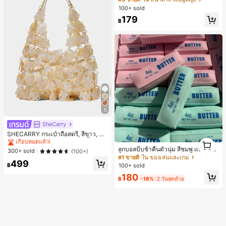
ทำงาน ลำลองแมตช์ง่าย สีน้ำตาลอ่อน
100+ sold
ด้านหน้าผ้าตาข่ายสองชั้น เซ็กซี่ซีทรูเล็
179
กน้อย ดีไซน์ไหล่ไม่สมมาตร จับพลีท แ
฿
ต่งหัวเข็มขัดสีทอง เหมาะสำหรับปาร์ตี้
ฮาโลวีน คริสต์มาสอีฟ คริสต์มาส เทศก
าลตรุษจีน เที่ยวทะเล ไปเที่ยวข้างนอก
นัดเจอเพื่อนสาว อยู่บ้าน ช้อปปิ้ง ความ
บันเทิง ทำงาน และอื่นๆ ผ้าใส่สบาย ดีไ
ซน์โดดเด่น คุ้มค่า เหมาะสำหรับฤดูใบไ
ม้ผลิ ฤดูร้อน และฤดูใบไม้ร่วง
5
SheCarry
#1 ขายดี
ใน บรรยากาศฤดูร้อน กระเป๋าหูหิ้วด้านบนผู้หญิง
เกือบหมดแล้ว!
SHECARRY กระเป๋าถือสตรี, สีขาว, แฟ
1
ชั่น, สง่างาม, วันหยุด, งานปาร์ตี้
#1 ขายดี
#1 ขายดี
ใน บรรยากาศฤดูร้อน กระเป๋าหูหิ้วด้านบนผู้หญิง
ใน บรรยากาศฤดูร้อน กระเป๋าหูหิ้วด้านบนผู้หญิง
1
ลูกบอลบีบช้าคืนตัวนุ่ม สีชมพู แท่งเนย
เกือบหมดแล้ว!
เกือบหมดแล้ว!
300+ sold
(100+)
บีบคลายเครียด นุ่มยืดหยุ่น ของเล่นบีบ
#1 ขายดี
ใน ของเล่นและเกม
#1 ขายดี
ใน บรรยากาศฤดูร้อน กระเป๋าหูหิ้วด้านบนผู้หญิง
499
4 ออนซ์ ของเล่นเกลือ เหมาะสำหรับขอ
฿
100+ sold
เกือบหมดแล้ว!
งขวัญวันหยุด ของขวัญสนุกและน่ารัก
180
ของขวัญวันเกิด ของขวัญอีสเตอร์ ของ
฿
-18%
2 วันสุดท้าย
ขวัญฮาโลวีน ของขวัญคริสต์มาส ของข
วัญปาร์ตี้ สกวิชชี่ ของเล่นสกวิชชี่ ของเ
ล่นคลายเครียดสกวิชชี่ สกวิชชี่เกี๊ยว ขอ
งเล่นสำหรับผู้ใหญ่ ผู้หญิง สกวิชชี่กรอบ
สกวิชชี่เนยกรอบ บีบ ลูกบอลสลัชชี่