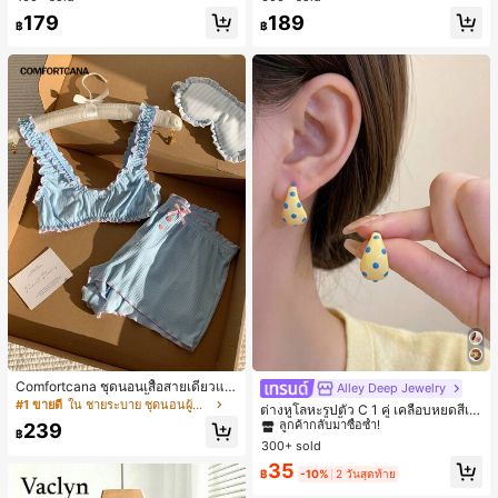
179
189
฿
฿
Comfortcana ชุดนอนเสื้อสายเดี่ยวแต่
Alley Deep Jewelry
#1 ขายดี
ใน โบโฮ ต่างหูผู้หญิง
งระบายและกางเกงขาสั้นสำหรับผู้หญิง
#1 ขายดี
ใน ชายระบาย ชุดนอนผู้หญิง
ลูกค้ากลับมาซื้อซ้ำ!
ต่างหูโลหะรูปตัว C 1 คู่ เคลือบหยดสีเห
ลือง ลายจุดสีน้ำเงิน สไตล์ยุโรปและอเม
เกือบหมดแล้ว!
239
#1 ขายดี
#1 ขายดี
ใน โบโฮ ต่างหูผู้หญิง
ใน โบโฮ ต่างหูผู้หญิง
฿
ริกัน แฟชั่นส่วนตัว หวานและสง่างาม
300+ sold
ลูกค้ากลับมาซื้อซ้ำ!
ลูกค้ากลับมาซื้อซ้ำ!
สำหรับผู้หญิงและเด็กหญิง สำหรับการเ
เกือบหมดแล้ว!
เกือบหมดแล้ว!
#1 ขายดี
ใน โบโฮ ต่างหูผู้หญิง
35
ดินทาง งานแต่งงาน ปาร์ตี้ วันเกิด ของ
฿
-10%
2 วันสุดท้าย
ลูกค้ากลับมาซื้อซ้ำ!
ขวัญคริสต์มาส 2026