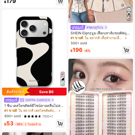
179
฿
#ชุดฤดูร้อน
SHEIN Elenzya เสื้อเบลาส์แขนพัฟแต่
งระบายสีพื้นสีน้ำเงินสำหรับผู้หญิง, เสื้อ
#1 ขายดี
ใน หลากสี เสื้อทำงานเนื้อผ้านุ่ม
ครอปเข้ารูปผูกโบว์คอวีตัดกันสำหรับฤ
500+ sold
ดูร้อน
196
฿
-6%
Save ฿6
GIIPPA GARDEN
1 ชิ้น เคสโทรศัพท์ดีไซน์ลายคลื่นไม่สม
มาตรสำหรับ Phone 17 Pro Max, เหม
#1 ขายดี
ใน หลากสี เคสโทรศัพท์แฟชั่น
าะสำหรับ Phone 16 Pro Max, 15 Pro
600+ sold
(100+)
Max, 14 Pro Max, เคสโทรศัพท์สไตล์เ
53
กาหลีและน่าสนใจ, เข้ากันได้กับ 11/12/
฿
-10%
2 วันสุดท้าย
13/14/15/16 Pro Max Plus, ดีไซน์หรู
หราเหมาะสำหรับทั้งชายและหญิง, ของ