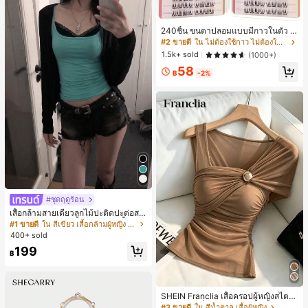
ขวัญในอุดมคติสำหรับคริสต์มาส, วันว
าเลนไทน์, อีสเตอร์, ฤดูแต่งงานและวันเ
กิดสำหรับแฟนสาว
240ชิ้น ขนตาปลอมแบบมีกาวในตัว C
-Curl, ธรรมชาติ สำหรับใช้ในชีวิตประ
#2 ขายดี
ใน ไม่ต้องใช้กาว ไม่ต้องใช้น้ำยาถอด ขนตาแต่ละเส้น
จำวันและโอกาสพิเศษ, เหมาะสำหรับผู้เ
1.5k+ sold
(1000+)
ริ่มต้น DIY, ไม่เสียหาย ใช้งานง่าย, ติด
58
ทนนาน เหมาะสำหรับงานปาร์ตี้, ถ่ายภ
฿
-2%
าพ, เวที, ขนตาปลอมเนื้อนุ่ม
#ชุดฤดูร้อน
เสื้อกล้ามสายเดี่ยวลูกไม้ปะติดปะต่อสไ
ตล์เกาหลี, สุนทรียศาสตร์ Y2K, เสื้อผ้าส
#1 ขายดี
ใน สีเขียว เสื้อกล้ามผู้หญิง & Camis
ตรีทแวร์ลำลองฤดูร้อน
400+ sold
199
฿
SHEIN Franclia เสื้อครอปผู้หญิงสไตล์
มินิมอลแฟชั่นสตรีทสำหรับไปเรียนและ
#3 ขายดี
ใน สีน้ำตาล เสื้อผู้หญิง