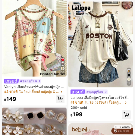
เกือบหมดแล้ว!
16
#ชุดฤดูร้อน
19
Vaclyn เสื้อกล้ามแฟชั่นลำลองผู้หญิง ล
ายแพตช์เวิร์ก แขนกุด คอกลม ติดกระดุ
#2 ขายดี
ใน ใหม่ เสื้อกล้ามผู้หญิง & Camis
#ชุดฤดูร้อน
ม
Lalippa เสื้อยืดผู้หญิงทรงโอเวอร์ไซส์ค
149
฿
วามยาวกลาง คอกลม ไหล่ตก ลายพิมพ์
#1 ขายดี
ใน โอเวอร์ไซส์ เสื้อยืดผู้หญิง
ตัวอักษรและลายทางแนวตั้ง สไตล์แฟชั่
200+ sold
นมินิมอล ของขวัญให้เพื่อน
199
฿
0-3 Years