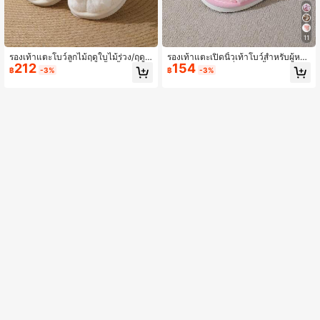
11
รองเท้าแตะโบว์ลูกไม้ฤดูใบไม้ร่วง/ฤดูห
รองเท้าแตะเปิดนิ้วเท้าโบว์สำหรับผู้หญิ
212
154
นาวสำหรับผู้หญิง สไตล์ผีเสื้อ พื้นหนา กั
ง, รองเท้าในบ้านที่สบาย, น้ำหนักเบา, กั
฿
-3%
฿
-3%
นลื่น ใส่ใน/นอกบ้าน น้ำหนักเบา อบอุ่น
นลื่น, เหมาะสำหรับฤดูใบไม้ผลิ, ฤดูใบไ
และลำลอง
ม้ร่วง, ทุกฤดูกาล, ของขวัญวันหยุด