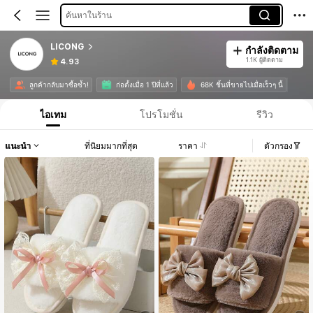
ค้นหาในร้าน
LICONG
กำลังติดตาม
1.1K ผู้ติดตาม
4.93
ลูกค้ากลับมาซื้อซ้ำ!
ก่อตั้งเมื่อ 1 ปีที่แล้ว
68K ชิ้นที่ขายไปเมื่อเร็วๆ นี้
ไอเทม
โปรโมชั่น
รีวิว
แนะนำ
ที่นิยมมากที่สุด
ราคา
ตัวกรอง