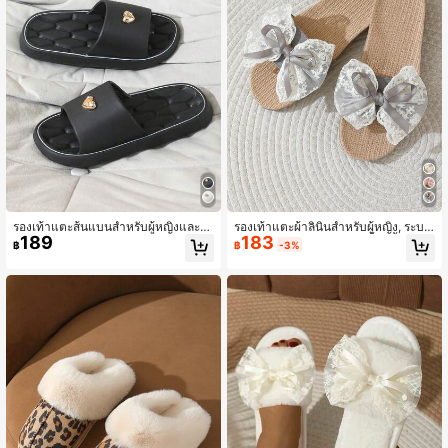
รองเท้าแตะส้นแบนสำหรับผู้หญิงและคู่
รองเท้าแตะผ้าลินินสำหรับผู้หญิง, ระบา
189
183
รัก รูปหัวใจ เหมาะสำหรับใช้ในร่ม/กลา
ยอากาศได้ดี, ดูดซับความชื้น, น้ำหนักเ
฿
฿
-3%
งแจ้ง ชายหาด ผ้าใยสังเคราะห์ระบายอ
บา, เหมาะสำหรับใส่ในร่มและกลางแจ้
ากาศ น้ำหนักเบาใส่สบายเป็นกันชัน
ง, ดีไซน์โบว์ลูกไม้, เหมาะสำหรับฤดูใบ
ไม้ผลิ, ฤดูร้อน, ฤดูใบไม้ร่วงและฤดูหนา
ว