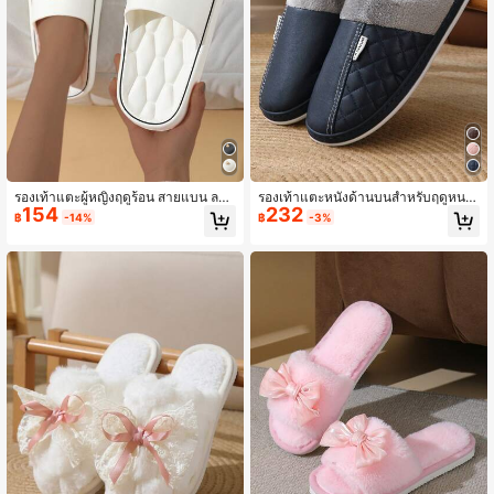
รองเท้าแตะผู้หญิงฤดูร้อน สายแบน ลาย
รองเท้าแตะหนังด้านบนสำหรับฤดูหนา
154
232
หัวใจ รองเท้าแตะชายหาด ระบายอาก
ว, รองเท้าแตะใส่ในร่มและกลางแจ้งกัน
฿
-14%
฿
-3%
าศได้ วัสดุ EVA
ลื่นอุ่นพื้นหนาแบบยูนิเซ็กซ์สำหรับใช้ใน
บ้าน โปรดอ้างอิงจากสินค้าที่จัดส่งจริง