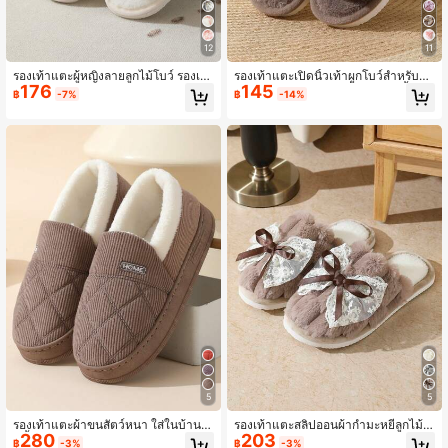
12
11
รองเท้าแตะผู้หญิงลายลูกไม้โบว์ รองเท้
รองเท้าแตะเปิดนิ้วเท้าผูกโบว์สำหรับผู้ห
176
145
าแตะในร่มอุ่นสบายบุขนฟู รองเท้าแตะ
ญิง, รองเท้าใส่ในบ้านที่ใส่สบาย, น้ำหนั
฿
-7%
฿
-14%
คู่แฟชั่นสำหรับฤดูใบไม้ร่วง ฤดูหนาว แ
กเบา, กันลื่น, สไตล์น่ารัก, เหมาะสำหรับ
ละทุกฤดูกาล ของขวัญสำหรับเธอ
ฤดูใบไม้ผลิ, ฤดูใบไม้ร่วง, ทุกฤดู
5
5
รองเท้าแตะผ้าขนสัตว์หนา ใส่ในบ้านอุ่
รองเท้าแตะสลิปออนผ้ากำมะหยี่ลูกไม้ล
280
203
นทั้งชุด สำหรับฤดูใบไม้ร่วง/ฤดูหนาว ร
ายโบว์สำหรับฤดูใบไม้ร่วง/ฤดูหนาว, ล
฿
-3%
฿
-3%