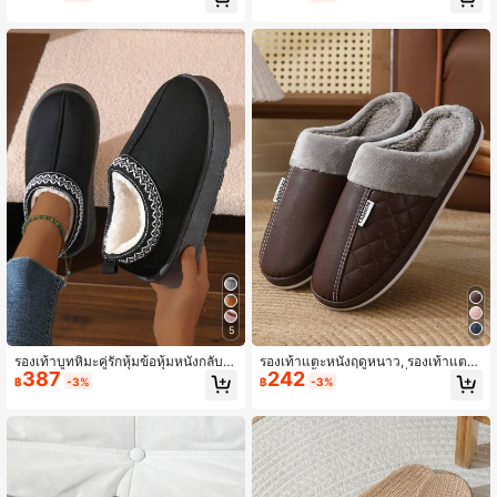
องเท้าแตะสำหรับทั้งเพศ ไม่ลื่น ฐานหน
ายกระดองเต่า, รองเท้าแตะลำลองใส่ใน
า เหมาะสำหรับคู่รักและหลังคลอด
ร่ม/กลางแจ้งที่ใส่สบายสำหรับผู้หญิง
5
รองเท้าบูทหิมะคู่รักหุ้มข้อหุ้มหนังกลับบุ
รองเท้าแตะหนังฤดูหนาว, รองเท้าแตะใ
387
242
ขนหนาพิเศษสำหรับฤดูหนาว, รองเท้าแ
ส่ในบ้านพื้นหนาอบอุ่นกันลื่นสำหรับผู้ช
฿
-3%
฿
-3%
ตะบุขนหนานุ่มสำหรับใส่ในร่มและกลา
ายและผู้หญิง
งแจ้ง, รองเท้าแตะย้อนยุคกันลื่นสำหรับ
ผู้ชาย