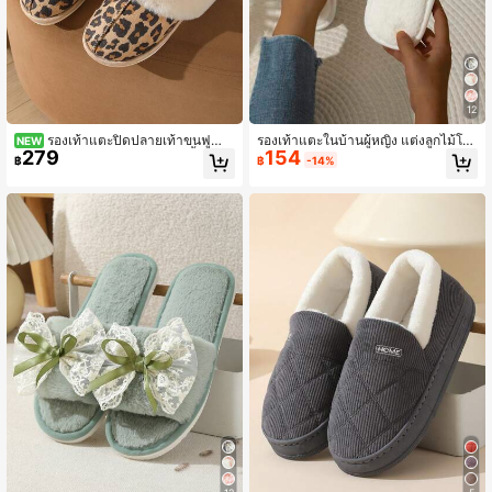
12
รองเท้าแตะปิดปลายเท้าขนฟูสำห
รองเท้าแตะในบ้านผู้หญิง แต่งลูกไม้โบ
NEW
279
154
รับผู้หญิงและผู้ชาย รองเท้าแตะพื้นหนา
ว์ ซับในกันหนาว อุ่น สำหรับใส่ในร่ม แ
฿
฿
-14%
อุ่นสบายสำหรับใช้ในร่ม/กลางแจ้ง รองเ
บบคู่
ท้าแตะคู่เบา