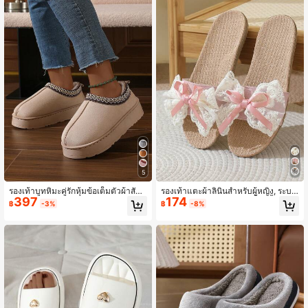
5
รองเท้าบูทหิมะคู่รักหุ้มข้อเต็มตัวผ้าสักห
รองเท้าแตะผ้าลินินสำหรับผู้หญิง, ระบา
397
174
ลาดปะติดปะต่อกันขายดีช่วงฤดูหนาว,
ยอากาศได้ดี, ดูดซับความชื้น, น้ำหนักเ
฿
-3%
฿
-8%
รองเท้าแตะบุผ้าหนาอบอุ่นสำหรับใส่ใน
บา, เหมาะสำหรับใส่ในร่ม/กลางแจ้ง, ดี
ร่มและกลางแจ้ง, รองเท้าแตะย้อนยุคท
ไซน์โบว์ลูกไม้, เหมาะสำหรับฤดูใบไม้ผ
นทานสำหรับผู้ชาย
ลิ, ฤดูร้อน, ฤดูใบไม้ร่วง และฤดูหนาว