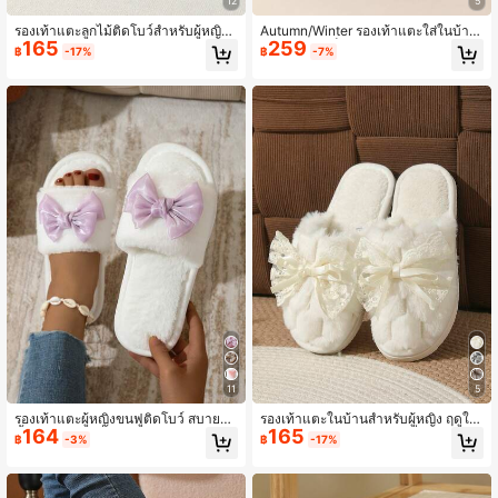
12
5
รองเท้าแตะลูกไม้ติดโบว์สำหรับผู้หญิง,
Autumn/Winter รองเท้าแตะใส่ในบ้าน
165
259
รองเท้าแตะอบอุ่นในร่ม, รองเท้าแตะคู่รั
ผ้าลูกฟูกส้นเต็ม ให้ความอบอุ่น สำหรับ
฿
-17%
฿
-7%
กสำหรับใช้ในบ้าน, เหมาะสำหรับฤดูใบ
ผู้ชายและผู้หญิง, ใส่ได้ทั้งใน/นอกบ้าน,
ไม้ร่วง/ฤดูหนาว
รองเท้าบูทหิมะคู่รัก, พื้นหนา & ซับในเก็
บความร้อน, รองเท้าแตะสำหรับคุณแม่
11
5
รองเท้าแตะผู้หญิงขนฟูติดโบว์ สบาย
รองเท้าแตะในบ้านสำหรับผู้หญิง ฤดูใบ
164
165
น้ำหนักเบา กันลื่น น่ารัก สำหรับใส่ในบ้
ไม้ร่วง/ฤดูหนาว ผ้ากำมะหยี่ลายเต่า แ
฿
-3%
฿
-17%
าน ฤดูใบไม้ผลิ ฤดูใบไม้ร่วง และทุกฤดู
ต่งลูกไม้และโบว์ที่ปลายเท้า สไตล์หวา
กาล
น คู่รัก พื้นหนา กันลื่น สำหรับใส่ในร่ม/ก
ลางแจ้ง แบบลำลอง