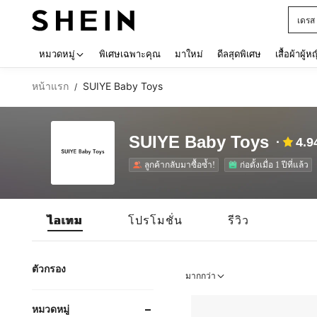
เด็กโ
Use up 
หมวดหมู่
พิเศษเฉพาะคุณ
มาใหม่
ดีลสุดพิเศษ
เสื้อผ้าผู้ห
หน้าแรก
SUIYE Baby Toys
/
SUIYE Baby Toys
4.9
ลูกค้ากลับมาซื้อซ้ำ!
ก่อตั้งเมื่อ 1 ปีที่แล้ว
ไอเทม
โปรโมชั่น
รีวิว
ตัวกรอง
มากกว่า
หมวดหมู่