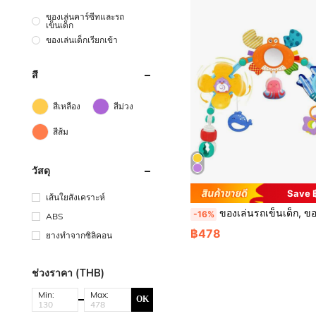
ของเล่นคาร์ซีทและรถ
เข็นเด็ก
ของเล่นเด็กเรียกเข้า
สี
สีเหลือง
สีม่วง
สีส้ม
วัสดุ
Save 
เส้นใยสังเคราะห์
ของเล่นรถเข็นเด็ก, ของเล่นรถเข็นเด็กแบบโค้งพร้อมกระดิ่ง, ของเล่นรถเข็นเด็กพับได้สำหรับทารก 0-24 เดือน, ของเล่นรถเข็นแบบโค้งสำหรับการเดินทาง, เหมาะสำหรับเก้าอี้โยกเด็ก, รถเข็น, 
-16%
ABS
฿478
ยางทำจากซิลิคอน
ช่วงราคา (THB)
Min:
Max:
OK