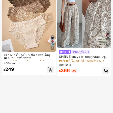
5
6
#1 ขายดี
ใน ชุด 5 ชิ้น กางเกงชั้นในผู้หญิง
#ชุดฤดูร้อน
ลูกค้ากลับมาซื้อซ้ำ!
ชุดกางเกงในลูกไม้ 5 ชิ้น สำหรับใส่ทุกวั
SHEIN Elenzya กางเกงคูลอตลายจุดเ
น
#1 ขายดี
#1 ขายดี
ใน ชุด 5 ชิ้น กางเกงชั้นในผู้หญิง
ใน ชุด 5 ชิ้น กางเกงชั้นในผู้หญิง
อวสูงแบบใหม่สำหรับฤดูใบไม้ผลิ/ฤดูร้อ
#4 ขายดี
ใน หลากสี กางเกงลำลอง
400+ sold
น, สไตล์หรูหราเหมาะสำหรับใส่ในชีวิต
ลูกค้ากลับมาซื้อซ้ำ!
ลูกค้ากลับมาซื้อซ้ำ!
80+ sold
ประจำวันและทำงาน, ให้ความรู้สึกวินเ
#1 ขายดี
ใน ชุด 5 ชิ้น กางเกงชั้นในผู้หญิง
249
366
฿
ทจสำหรับฤดูรับปริญญา, เทศกาลดนตร
฿
-6%
ลูกค้ากลับมาซื้อซ้ำ!
ี, การแข่งม้าดาร์บี้, วันประกาศอิสรภาพ