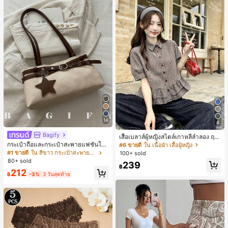
14
4
Bagify
เสื้อเบลาส์ผู้หญิงสไตล์เกาหลีลำลอง ฤดู
ใบไม้ผลิ/ฤดูร้อนใหม่ ชายระบาย ชิคแล
กระเป๋าถือและกระเป๋าสะพายแฟชั่นให
#6 ขายดี
ใน เนื้อผ้า เสื้อผู้หญิง
ะหรูหรา
ม่ ตกแต่งด้วยเข็มขัด เหมาะสำหรับงาน
#1 ขายดี
ใน สีขาว กระเป๋าสะพายผู้หญิง
100+ sold
ปาร์ตี้ การรวมตัว การออกไปข้างนอก ก
80+ sold
239
ารท่องเที่ยว การช้อปปิ้ง และการใช้งาน
฿
212
ประจำวัน สามารถเก็บเหรียญ โทรศัพท์
฿
-3%
3 วันสุดท้าย
เหมาะสำหรับกระเป๋าทำงานของพนักง
านออฟฟิศ นักศึกษามหาวิทยาลัย และ
พนักงานออฟฟิศ กระเป๋าผู้หญิงที่หรูหรา