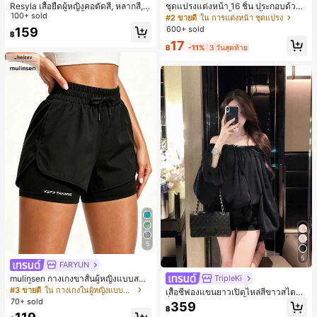
Resyla เสื้อยืดผู้หญิงคอตัดสี, หลากสี, ล
ชุดแปรงแต่งหน้า 16 ชิ้น ประกอบด้วยแ
ายพิมพ์แมวน่ารัก, เสื้อสำหรับออกไปเที่
100+ sold
ปรงแต่งหน้า 13 ชิ้น, ฟองน้ำแต่งหน้ารู
#2 ขายดี
ใน การแต่งหน้า ชุดแปรง
ยวฤดูร้อน, ดีไซน์กราฟิก, ความรู้สึกพรีเ
ปหยดน้ำ 1 ชิ้น, แปรงแป้งรองพื้นกลม 1
600+ sold
159
฿
มียม, ลำลองอเนกประสงค์, สวมใส่ประ
ชิ้น และฟองน้ำแต่งหน้ารูปสามเหลี่ยม
17
จำวัน, กลางแจ้ง, ช้อปปิ้ง, การเดินทาง
1 ชิ้น - ชุดคลาสสิก ทำจากขนสังเคราะ
฿
-11%
3 วันสุดท้าย
เสื้อผ้ากลางแจ้ง
ห์นุ่มและเป็นมิตรต่อผิว เหมาะสำหรับผู้
หญิงและเด็กผู้หญิง เหมาะสำหรับฤดูใบ
ไม้ร่วงและฤดูหนาว
5
5
FARYUN
mulinsen กางเกงขาสั้นผู้หญิงแบบสบา
TripleKi
ยๆ สีพื้น หลวม อเนกประสงค์ กางเกงขา
#3 ขายดี
ใน กางเกงในผู้หญิงแบบแอคทีฟ
เสื้อชีฟองแขนยาวเปิดไหล่สีขาวสไตล์ฝ
สั้นกีฬา 2-In-1 สำหรับวิ่ง ฟิตเนส และก
70+ sold
รั่งเศสสำหรับผู้หญิง, เสื้อฤดูร้อนหรูหราเ
359
ารฝึกซ้อมกีฬาในฤดูร้อน
฿
รียบง่ายเซ็กซี่สวยงามมีเอกลักษณ์สีดำ