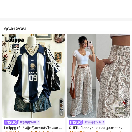
คุณอาจชอบ
9
5
#ชุดฤดูร้อน
#ชุดฤดูร้อน
Lalippa เสื้อยืดผู้หญิงแขนสั้นไหล่ตก ค
SHEIN Elenzya กางเกงคูลอตลายจุดเ
อวีปกเสื้อ ลายพิมพ์ดิจิทัลลายทาง สไตล์
อวสูงแบบใหม่สำหรับฤดูใบไม้ผลิ/ฤดูร้อ