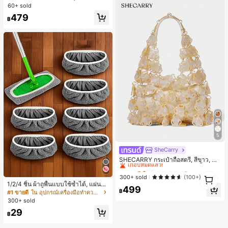
ายพิมพ์ Brooklyn เหมาะสำหรับใส่ประ
60+ sold
จำวันและออกกำลังกาย ชุดสองชิ้นสำห
479
รับผู้หญิง
฿
5
SheCarry
#1 ขายดี
ใน บรรยากาศฤดูร้อน กระเป๋าหูหิ้วด้านบนผู้หญิง
เกือบหมดแล้ว!
SHECARRY กระเป๋าถือสตรี, สีขาว, แฟ
ชั่น, สง่างาม, วันหยุด, งานปาร์ตี้
#1 ขายดี
#1 ขายดี
ใน บรรยากาศฤดูร้อน กระเป๋าหูหิ้วด้านบนผู้หญิง
ใน บรรยากาศฤดูร้อน กระเป๋าหูหิ้วด้านบนผู้หญิง
1
เกือบหมดแล้ว!
เกือบหมดแล้ว!
300+ sold
(100+)
1
1/2/4 ชิ้น ผ้าถูพื้นแบบใช้ซ้ำได้, แผ่นถูพื้
#1 ขายดี
ใน บรรยากาศฤดูร้อน กระเป๋าหูหิ้วด้านบนผู้หญิง
499
นแบบแห้งและเปียก, ซักได้, เหมาะสำห
฿
#1 ขายดี
ใน อุปกรณ์เครื่องมือทำความสะอาด
เกือบหมดแล้ว!
รับการทำความสะอาดพื้นไม้แข็ง, ทนท
300+ sold
านและดูดซับสูง, ไม่รวมหัวถูพื้น, เครื่อง
29
มือดูแลพื้นที่มีประสิทธิภาพ, พื้นผิวละเอี
฿
ยด, วัสดุดูดซับสูง