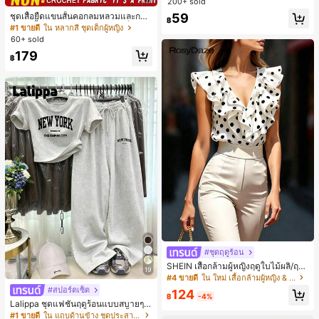
200+ sold
59
ชุดเสื้อยืดแขนสั้นคอกลมหลวมและกาง
฿
เกงขาสั้นไบค์เกอร์รัดรูปสำหรับเด็กผู้ห
#1 ขายดี
ใน หลากสี ชุดเด็กผู้หญิง
ญิง สไตล์มินิมอล เหมาะสำหรับฤดูใบไ
60+ sold
ม้ผลิและฤดูร้อน
179
฿
#ชุดฤดูร้อน
SHEIN เสื้อกล้ามผู้หญิงฤดูใบไม้ผลิ/ฤดูร้
19
อน ใหม่ สไตล์มินิมอลลำลองหรูหรา สีบ
#4 ขายดี
ใน ใหม่ เสื้อกล้ามผู้หญิง & Camis
ล็อก ลายจุด คอวี แพตช์เวิร์ก ชายระบา
#สปอร์ตเซ็ต
124
ย แขนกุด ทรงเข้ารูป อเนกประสงค์, เสื้อ
฿
-4%
Lalippa ชุดแฟชั่นฤดูร้อนแบบสบายๆ ล
ผู้หญิงฤดูใบไม้ผลิ/ฤดูร้อน, เสื้อหรูหราผู้
ายพิมพ์ตัวอักษร New York ชุดเสื้อยืดล
#1 ขายดี
ใน แถบด้านข้าง ชุดประสานงานสตรี
หญิง, เสื้อเที่ยวพักผ่อนผู้หญิง