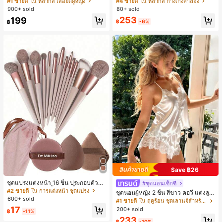
#1 ขายดี
ใน หลากสี เสื้อยืดผู้หญิง
#4 ขายดี
ใน หลากสี กางเกงลำลอง
สปอร์ตแฟชั่นมินิมอล ของขวัญสำหรับเ
น, สไตล์หรูหราเหมาะสำหรับใส่ในชีวิต
900+ sold
80+ sold
พื่อน
ประจำวันและทำงาน, ให้ความรู้สึกวินเ
253
199
ทจสำหรับฤดูรับปริญญา, เทศกาลดนตร
฿
-6%
฿
ี, การแข่งม้าดาร์บี้, วันประกาศอิสรภาพ
Save ฿26
ชุดแปรงแต่งหน้า 16 ชิ้น ประกอบด้วยแ
#ชุดนอนเซ็กซี่
ปรงแต่งหน้า 13 ชิ้น, ฟองน้ำแต่งหน้ารู
#2 ขายดี
ใน การแต่งหน้า ชุดแปรง
ชุดนอนผู้หญิง 2 ชิ้น สีขาว คอวี แต่งลูก
ปหยดน้ำ 1 ชิ้น, แปรงแป้งรองพื้นกลม 1
600+ sold
ไม้แบบแพตช์เวิร์ก ชุดนอนใส่ในบ้าน
#1 ขายดี
ใน ฤดูร้อน ชุดเลานจ์สำหรับผู้หญิง
ชิ้น และฟองน้ำแต่งหน้ารูปสามเหลี่ยม
สำหรับเธอ
17
200+ sold
1 ชิ้น - ชุดคลาสสิก ทำจากขนสังเคราะ
฿
-11%
ห์นุ่มและเป็นมิตรต่อผิว เหมาะสำหรับผู้
233
฿
-10%