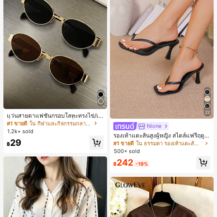
22
แว่นสายตาแฟชั่นกรอบโลหะทรงไข่/เห
ลี่ยมสำหรับผู้หญิง (กรอบครึ่ง), เหมาะ
#1 ขายดี
ใน กีฬาและกิจกรรมกลางแจ้ง
Nione
สำหรับใส่ในชีวิตประจำวันและกิจกรรม
1.2k+ sold
รองเท้าแตะส้นสูงผู้หญิง สไตล์แฟรี่ฤดูร้
กลางแจ้ง
29
อน ส้นบาง แบบคีบ แต่งสายคาดผม รอ
#1 ขายดี
ใน ธรรมดา รองเท้าแตะส้นสูงผู้หญิง
฿
งเท้าแตะชายหาดสำหรับเที่ยวพักผ่อน
500+ sold
แฟชั่นสายไขว้ สำหรับเดทไนท์
242
฿
-19%