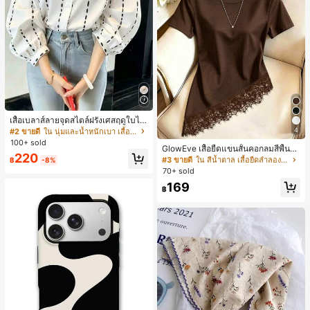
เสื้อเบลาส์ลายจุดสไตล์ฝรั่งเศสฤดูใบไม้
ร่วง, ทรงเข้ารูป, แขนยาวคอวี, สไตล์ให
4
#2 ขายดี
ใน นุ่มและน้ำหนักเบา เสื้อสตรี เสื้อเบลาส์ & Tee
ม่ฤดูใบไม้ผลิ, ป้องกันแสงแดด, ใส่ไป
100+ sold
GlowEve เสื้อยืดแขนสั้นคอกลมสีพื้นลำ
ทำงานและลำลอง สีขาว
220
ลองอเนกประสงค์สำหรับผู้หญิง
#3 ขายดี
ใน สีน้ำตาล เสื้อยืดลำลองพื้นฐาน
฿
-8%
70+ sold
169
฿