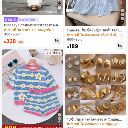
11
#ชุดฤดูร้อน
11
Breezaya กางเกงขายาวเอวสูงทรงหล
วมขาบานสำหรับผู้หญิง สีขาวเรียบหรูส
#1 ขายดี
ใน ขากว้าง กางเกงผู้หญิง
Franclia เสื้อเชิ้ตผู้หญิงแขนสั้นคอระบา
ไตล์ชิค เหมาะสำหรับใส่เที่ยวทะเล วันห
ยกระดุมเดี่ยวลายทาง
400+ sold
#1 ขายดี
ใน ปลอกคอตั้ง เสื้อสตรี เสื้อเบลาส์ & Tee
ยุดพักผ่อนฤดูร้อน ลุคสบายๆ ใส่ได้หลา
600+ sold
328
ยโอกาสในชีวิตประจำวัน
฿
-6%
189
฿
0-3 Years
10ชิ้น/ชุด ต่างหูโลหะเรขาคณิตอสมมา
ตรมินิมอลหลากหลายแบบ, ชุดต่างหูหรู
#1 ขายดี
ใน สีเหลืองทอง ต่างหูผู้หญิง
8
หราสำหรับใส่ทุกวัน