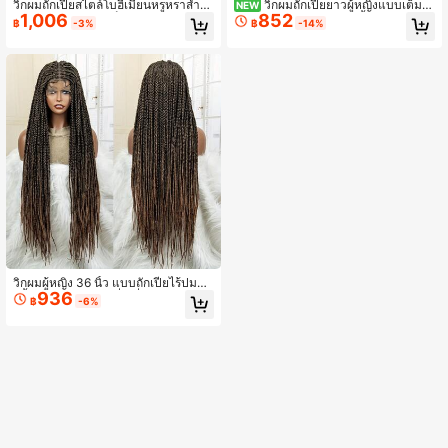
วิกผมถักเปียสไตล์โบฮีเมียนหรูหราสำห
วิกผมถักเปียยาวผู้หญิงแบบเต็มห
NEW
1,006
852
รับผู้หญิง, ผมลูกไม้เต็มตัวยาวพิเศษ 32
น้าลูกไม้ 34/36/38/40 นิ้ว สไตล์เซเนกั
฿
-3%
฿
-14%
นิ้ว - วิกผมถักเปียหน้าลูกไม้สีดำธรรมช
ลบิดเกลียว ไล่สี Ombre 1B/30/27/613
าติ - มีหลายสีให้เลือก, ปลายผมหยิก, เห
เหมาะสำหรับใช้ในชีวิตประจำวัน การเ
มาะสำหรับใส่ในชีวิตประจำวันและงาน
ดินทาง และวันหยุด
ปาร์ตี้วันหยุด
วิกผมผู้หญิง 36 นิ้ว แบบถักเปียไร้ปมสอ
936
งชั้นเต็มศีรษะ สไตล์สี่เหลี่ยม กล่อง ลายเ
฿
-6%
ปียริบบิ้นเปียโน เส้นผมละเอียด ยาว ทำ
จากใยสังเคราะห์ วิกผมหน้าลูกไม้เต็มศี
รษะ น้ำหนักเบา แบบถักเปียข้าวโพด