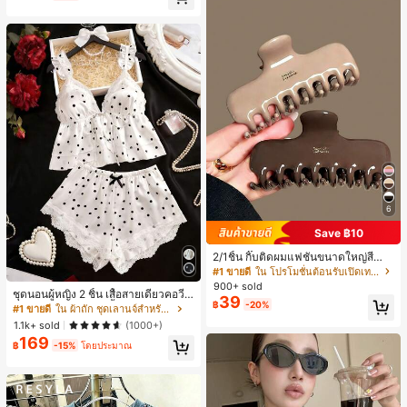
30+ พูดว่า "คุณภาพเนื้อผ้าดี"
ี, การแข่งม้าดาร์บี้, วันประกาศอิสรภาพ
6
Save ฿10
2/1ชิ้น กิ๊บติดผมแฟชั่นขนาดใหญ่สีน้ำ
ตาลชานมสำหรับผู้หญิง เหมาะสำหรับก
#1 ขายดี
ใน โปรโมชั่นต้อนรับเปิดเทอม เครื่องประดับผมผู้หญิง
ารอาบน้ำ ล้างหน้า และจัดแต่งทรงผม
900+ sold
ชุดนอนผู้หญิง 2 ชิ้น เสื้อสายเดี่ยวคอวีลู
39
฿
-20%
กไม้ พร้อมกางเกงขาสั้นแต่งลูกไม้ แต่ง
#1 ขายดี
ใน ผ้าถัก ชุดเลานจ์สำหรับผู้หญิง
โบว์ที่เอว ชุดลำลองผู้หญิงนุ่มสบายน่ารั
1.1k+ sold
(1000+)
ก สไตล์เอสเธติก
169
฿
-15%
โดยประมาณ