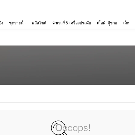
and down arrow keys to navigate search การค้นหาล่าสุด and ค้นหา. Press Enter to
ญิง
ชุดว่ายน้ำ
พลัสไซส์
จิวเวลรี่ & เครื่องประดับ
เสื้อผ้าผู้ชาย
เด็ก