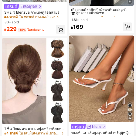
6
#1 ขายดี
ใน สีกากี เสื้อสตรี เสื้อเบลาส์ & Tee
#ชุดฤดูร้อน
ลูกค้ากลับมาซื้อซ้ำ!
เสื้อสายเดี่ยวผู้หญิงผ้าซาตินแต่งลูกไม้
SHEIN Elenzya กางเกงคูลอตลายจุดเ
- เสื้อสายเดี่ยวฤดูร้อนสีคากีมีรอยผ่าด้า
#1 ขายดี
#1 ขายดี
ใน สีกากี เสื้อสตรี เสื้อเบลาส์ & Tee
ใน สีกากี เสื้อสตรี เสื้อเบลาส์ & Tee
อวสูงแบบใหม่สำหรับฤดูใบไม้ผลิ/ฤดูร้อ
#4 ขายดี
ใน หลากสี กางเกงลำลอง
นข้างที่น่าดึงดูดแบบสบายๆ
1.6k+ sold
ลูกค้ากลับมาซื้อซ้ำ!
ลูกค้ากลับมาซื้อซ้ำ!
น, สไตล์หรูหราเหมาะสำหรับใส่ในชีวิต
80+ sold
ประจำวันและทำงาน, ให้ความรู้สึกวินเ
#1 ขายดี
ใน สีกากี เสื้อสตรี เสื้อเบลาส์ & Tee
169
฿
229
ทจสำหรับฤดูรับปริญญา, เทศกาลดนตร
฿
-15%
โดยประมาณ
ลูกค้ากลับมาซื้อซ้ำ!
ี, การแข่งม้าดาร์บี้, วันประกาศอิสรภาพ
22
Nione
1 ชิ้น วิกผมทรงมวยผมยุ่งเหยิงพร้อมคลิ
รองเท้าแตะส้นสูงแบบคีบสำหรับผู้หญิง
ปหนีบผม, คลิปหนีบผมสังเคราะห์ที่ได้รั
#4 ขายดี
ใน เส้นใยสังเคราะห์ เครื่องประดับผมผู้หญิง