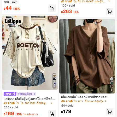
สไตล์คลาสสิก สีบล็อก สไตล์แฟรี่ฤดูร้อ
บการอัปเกรดแฟชั่น, วิกผมเส้นใยทนคว
#1 ขายดี
ใน สีขาว รองเท้าแตะผู้หญิง
100+ sold
น ส้นเข็ม รองเท้าแตะแบบคีบ รองเท้าแ
ามร้อนสูงที่ออกแบบมาสำหรับผู้หญิง, ใ
100+ sold
44
ตะชายหาดแฟชั่นสายไขว้ รองเท้าผู้ห
ช้งานง่ายโดยไม่ต้องใช้เครื่องมือ, เหมา
฿
-25%
263
ญิง สำหรับออฟฟิศ บ้าน กลางแจ้ง ดีไซ
ะสำหรับสไตล์สบายๆ, อุปกรณ์เสริมผมที่
฿
-9%
น์หัวเหลี่ยม ชิคและหรูหรา สำหรับเดทไ
สมบูรณ์แบบสำหรับผู้หญิง คลิปหนีบผม
นท์
คลิปหนีบผมสบายๆ แฟชั่นผม คลิปหนีบ
ผมหรูหรา ฤดูร้อน ชายหาด วันหยุด
19
5
#ชุดฤดูร้อน
เสื้อแขนสั้นไหล่ตกผ้าทอสีขาวหลวมสำ
Lalippa เสื้อยืดผู้หญิงทรงโอเวอร์ไซส์ค
หรับผู้หญิง เหมาะสำหรับสไตล์โบฮีเมีย
#6 ขายดี
ใน ยาว เสื้อเบลาส์ผู้หญิง
วามยาวกลาง คอกลม ไหล่ตก ลายพิมพ์
#1 ขายดี
ใน โอเวอร์ไซส์ เสื้อยืดผู้หญิง
นในฤดูร้อน
60+ sold
ตัวอักษรและลายทางแนวตั้ง สไตล์แฟชั่
200+ sold
นมินิมอล ของขวัญให้เพื่อน
179
฿
169
฿
-15%
โดยประมาณ