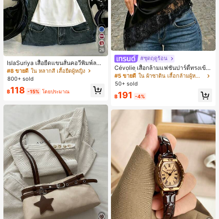
26
#ชุดฤดูร้อน
IslaSuriya เสื้อยืดแขนสั้นคอวีพิมพ์ลาย
Cévolie เสื้อกล้ามแฟชั่นปาร์ตี้ทรงเข้า
สีตัดกันสำหรับผู้หญิง
#8 ขายดี
ใน หลากสี เสื้อยืดผู้หญิง
รูป เซ็กซี่ คอเดรป คอคาวล์ จับย่น แต่ง
#5 ขายดี
ใน ผ้าซาติน เสื้อกล้ามผู้หญิง & Camis
800+ sold
ลูกไม้ ดีไซน์ต่อผ้า เปิดหลัง แขนกุด
50+ sold
118
฿
-15%
โดยประมาณ
191
฿
-4%