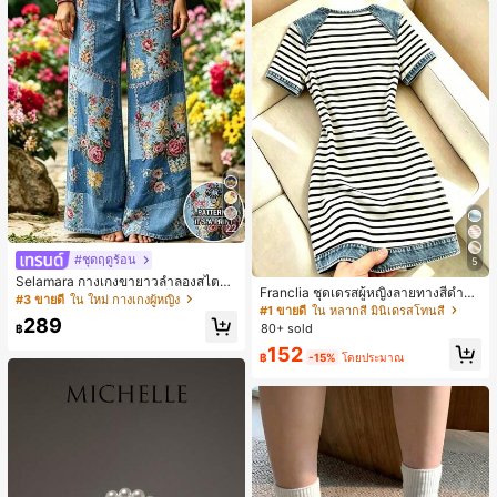
22
#ชุดฤดูร้อน
5
Selamara กางเกงขายาวลำลองสไตล์โ
Franclia ชุดเดรสผู้หญิงลายทางสีดำขา
บฮีเมียนสำหรับพักผ่อน สีกากี ผิวสัมผัส
#3 ขายดี
ใน ใหม่ กางเกงผู้หญิง
วแบบแพตช์เวิร์กเอฟเฟกต์เดนิม สำหรั
#1 ขายดี
ใน หลากสี มินิเดรสโทนสี
มีเท็กซ์เจอร์ เอวสูงทรงหลวม เอวยางยืด
289
บฤดูร้อน รุ่นใหม่ พิมพ์ดิจิทัลลายทางแบ
พร้อมเชือกรูด ทรงขาตรงทิ้งตัว ขากว้า
80+ sold
฿
บไม่เดนิม ดีไซน์นิช แขนสั้น
ง สำหรับชายหาด ลำลอง พักผ่อน และเ
152
฿
-15%
โดยประมาณ
ดินทาง