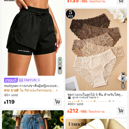
135
฿
-15%
โดยประมาณ
มียม, ลำลองอเนกประสงค์, สวมใส่ประ
จำวัน, กลางแจ้ง, ช้อปปิ้ง, การเดินทาง
เสื้อผ้ากลางแจ้ง
5
FARYUN
mulinsen กางเกงขาสั้นผู้หญิงแบบสบา
6
#1 ขายดี
ใน ชุด 5 ชิ้น กางเกงชั้นในผู้หญิง
ยๆ สีพื้น หลวม อเนกประสงค์ กางเกงขา
#10 ขายดี
ใน กีฬาและกิจกรรมกลางแจ้ง
สั้นกีฬา 2-In-1 สำหรับวิ่ง ฟิตเนส และก
ลูกค้ากลับมาซื้อซ้ำ!
ชุดกางเกงในลูกไม้ 5 ชิ้น สำหรับใส่ทุกวั
60+ sold
ารฝึกซ้อมกีฬาในฤดูร้อน
น
#1 ขายดี
#1 ขายดี
ใน ชุด 5 ชิ้น กางเกงชั้นในผู้หญิง
ใน ชุด 5 ชิ้น กางเกงชั้นในผู้หญิง
119
฿
400+ sold
ลูกค้ากลับมาซื้อซ้ำ!
ลูกค้ากลับมาซื้อซ้ำ!
#1 ขายดี
ใน ชุด 5 ชิ้น กางเกงชั้นในผู้หญิง
212
฿
-15%
โดยประมาณ
ลูกค้ากลับมาซื้อซ้ำ!