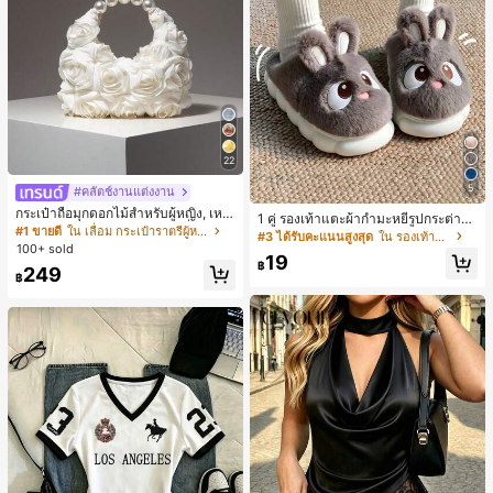
22
5
#คลัตช์งานแต่งงาน
กระเป๋าถือมุกดอกไม้สำหรับผู้หญิง, เหม
1 คู่ รองเท้าแตะผ้ากำมะหยี่รูปกระต่าย
าะสำหรับชุดราตรี, ชุดบอล, เครื่องประ
#1 ขายดี
ใน เลื่อม กระเป๋าราตรีผู้หญิง
สำหรับผู้หญิง, อบอุ่นและสบาย, เหมาะ
#3 ได้รับคะแนนสูงสุด
ใน รองเท้าแตะใส่ในบ้าน
ดับงานแต่งงาน, กระเป๋าสตางค์สุภาพส
สำหรับใส่ลำลองในฤดูใบไม้ร่วง/ฤดูหน
100+ sold
ตรีหรูหรา, ของขวัญสำหรับผู้หญิง (ลาย
19
าว, รองเท้าบ้านผู้หญิงหรูหราใหม่, ส้นเ
฿
249
สุ่ม)
฿
ตี้ย, หัวกลมเรียบง่าย, อุปกรณ์เสริมสำห
รับฤดูหนาวที่อบอุ่น, รองเท้าแตะผ้ากำม
ะหยี่น่ารัก, ของขวัญปีใหม่/วันวาเลนไท
น์ในอุดมคติ, รองเท้าแตะคู่รัก, ของขวั
ญวันแม่, สวน, ของตกแต่งห้องครัว, ฤดู
ร้อน, ชายหาด, ของใช้จำเป็นสำหรับกา
รเดินทาง, ของตกแต่งห้อง, นุ่มนิ่ม, การ
สำเร็จการศึกษา, ชั้นวางรองเท้า, ประห
ยัดพื้นที่จัดเก็บ, กลางแจ้ง, สวน, พิธีสำเ
ร็จการศึกษา, พิธีจบการศึกษา, ยินดีด้ว
ยบัณฑิต, บัณฑิตที่สำเร็จการศึกษา, ผู้ก
ล่าวคำอำลา, เรียนจบ, งานเลี้ยงจบการ
ศึกษา