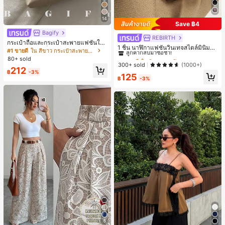
14
Save ฿4
Bagify
REBIRTH
#1 ขายดี
ใน วินเทจ นาฬิกาควอทซ์ผู้หญิง
กระเป๋าถือและกระเป๋าสะพายแฟชั่นให
ลูกค้ากลับมาซื้อซ้ำ!
1 ชิ้น นาฬิกาแฟชั่นวินเทจสไตล์มินิมอล
ม่ ตกแต่งด้วยเข็มขัด เหมาะสำหรับงาน
#1 ขายดี
ใน สีขาว กระเป๋าสะพายผู้หญิง
เลขโรมันสำหรับผู้หญิง เหมาะสำหรับก
#1 ขายดี
#1 ขายดี
ใน วินเทจ นาฬิกาควอทซ์ผู้หญิง
ใน วินเทจ นาฬิกาควอทซ์ผู้หญิง
ปาร์ตี้ การรวมตัว การออกไปข้างนอก ก
80+ sold
ารตกแต่งประจำวัน
ารท่องเที่ยว การช้อปปิ้ง และการใช้งาน
ลูกค้ากลับมาซื้อซ้ำ!
ลูกค้ากลับมาซื้อซ้ำ!
300+ sold
(1000+)
212
ประจำวัน สามารถเก็บเหรียญ โทรศัพท์
฿
-3%
#1 ขายดี
ใน วินเทจ นาฬิกาควอทซ์ผู้หญิง
125
เหมาะสำหรับกระเป๋าทำงานของพนักง
฿
-3%
ลูกค้ากลับมาซื้อซ้ำ!
านออฟฟิศ นักศึกษามหาวิทยาลัย และ
พนักงานออฟฟิศ กระเป๋าผู้หญิงที่หรูหรา
5