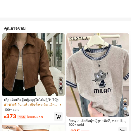
คุณอาจชอบ
17
เสื้อแจ็คเก็ตผู้หญิงฤดูใบไม้ผลิ/ใบไม้ร่วง
สีพื้น หนังเทียม สไตล์ปกคอเสื้อ ซิปขึ้น
#1 ขายดี
ใน เครื่องบินทิ้งระเบิด แจ็คเก็ตผู้หญิง
แขนยาว สไตล์ลำลอง วิทยาลัย สนามบิ
100+ sold
น เสื้อนอก สีน้ำตาล สไตล์สบายๆ ฤดูใบ
6
373
ไม้ร่วง
฿
-15%
โดยประมาณ
Resyla เสื้อยืดผู้หญิงคอตัดสี, หลากสี, ล
ายพิมพ์แมวน่ารัก, เสื้อสำหรับออกไปเที่
100+ sold
ยวฤดูร้อน, ดีไซน์กราฟิก, ความรู้สึกพรีเ