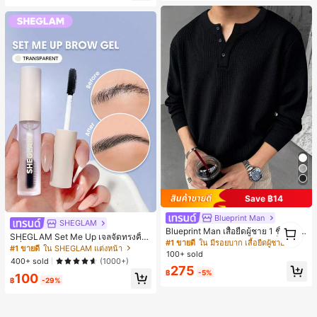
Save ฿14
Blueprint Man
SHEGLAM
1
Blueprint Man เสื้อยืดผู้ชาย 1 ชิ้น คอเ
SHEGLAM Set Me Up เจลจัดทรงคิ้ว
1
ฮนลีย์ ผ้าถักลายวาฟเฟิล คอวีเล็ก ทรงห
#1 ขายดี
ใน มีรอยบาก เสื้อยืดผู้ชาย
เครื่องสำอางแบรนด์ความงามและเมค
#1 ขายดี
ใน SHEGLAM แต่งหน้า
ลวม บาง ระบายอากาศได้ดี ใส่สบาย มี
100+ sold
อัพสำหรับผู้หญิงและเด็กผู้หญิง
กระดุม สไตล์ Old Money ทรงยุโรป ไซ
400+ sold
(1000+)
275
ส์ใหญ่กว่าปกติ กรุณาเลือกไซส์เล็กลงเพื่
฿
-5%
100
อให้พอดีขึ้น
฿
-29%