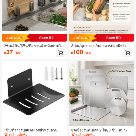
Save ฿2
Save ฿9
2ชิ้น/4ชิ้น/6ชิ้น/ที่แขวนฝาหม้อแบบไม่
3 ชิ้น/ชุด กล่องเก็บอาหารปิดสนิทใส ห
ต้องเจาะ, ชั้นวางของใช้ในครัวอเนกปร
นา สี่เหลี่ยม กล่องจัดระเบียบตู้แช่แข็ง &
37
100
฿
-5%
฿
-8%
ะสงค์, ชั้นวางเขียงและฝาหม้อแบบติดผ
ตู้เย็น ทนไมโครเวฟ พลาสติก (สีดำ*ครี
นัง, ที่แขวนเขียง
ม)
1ชิ้น/ที่วางสบู่สแตนเลสสำหรับอาบน้ำ,
ชุดเขียงสแตนเลส 2 ชิ้น/3 ชิ้น เหมาะสำ
ที่เก็บสบู่และฟองน้ำกันสนิม, เหมาะสำห
หรับใช้ในครัว ทำจากสแตนเลส 201 ค
เหลือแค่6ชิ้น
เหลือแค่9ชิ้น