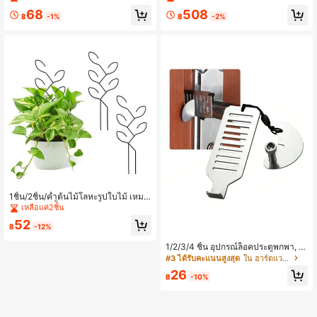
รับใช้ในห้องน้ำ อ่างอาบน้ำ และอ่างล้า
วามหนา 0.9 มม. ล้างในเครื่องล้างจาน
68
508
งจาน
ได้ เหมาะสำหรับการหั่นเนื้อ
฿
-1%
฿
-2%
1ชิ้น/2ชิ้น/ค้ำต้นไม้โลหะรูปใบไม้ เหมา
ะสำหรับพืชเลื้อย พืชกระถาง พืชขนาดเ
เหลือแค่2ชิ้น
ล็ก ค้ำต้นไม้ในร่ม เครื่องมือพืชในบ้าน
52
ของขวัญสำหรับคนรักพืช เหมาะสำหรับ
฿
-12%
กระถางสวน พืชงู เฟิร์นบอสตัน ดอกไม้
มอนสเตอรา
1/2/3/4 ชิ้น อุปกรณ์ล็อคประตูพกพา, ล็
อคประตูพกพาปรับได้สำหรับบ้าน โรงแ
#3 ได้รับคะแนนสูงสุด
ใน ฮาร์ดแวร์และล็อคประตู
รม อพาร์ตเมนต์ หอพัก เพิ่มความเป็นส่
26
วนตัวและความปลอดภัย, สีเงิน
฿
-10%