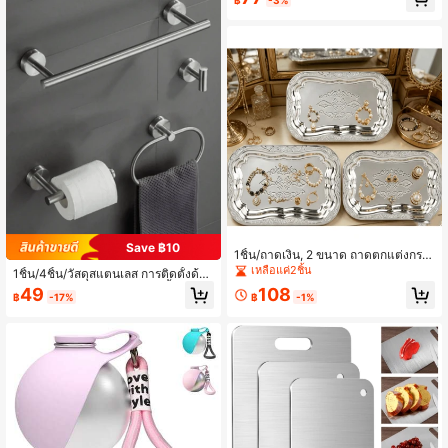
รถวางซ้อนกันได้พร้อมด้ามจับทำมุมแล
ะปากเท, อุปกรณ์เสริมที่จำเป็นสำหรับห้
องครัว, โปร่งใส 500มล., 250มล., 100
0มล., ถ้วยตวง (ทำความสะอาดด้วยอุ
ณหภูมิต่ำ)
Save ฿10
1ชิ้น/ถาดเงิน, 2 ขนาด ถาดตกแต่งกระ
จกแกะสลักลายดอกไม้แบบวินเทจ เหม
เหลือแค่2ชิ้น
1ชิ้น/4ชิ้น/วัสดุสแตนเลส การติดตั้งด้วย
าะสำหรับจัดแสดงเครื่องประดับ/กิ๊บติด
การเจาะมีความปลอดภัยมากขึ้น, ราวแ
49
108
ผม
฿
-17%
฿
-1%
ขวนผ้าเช็ดตัวสแตนเลส, ชั้นวางผ้าเช็ด
ตัวในห้องน้ำ ที่ใส่กระดาษเช็ดมือ, ตะข
อเจาะ, ราวเก็บของอเนกประสงค์ (ชุด 1
ชิ้น) (ชุด 4 ชิ้น)