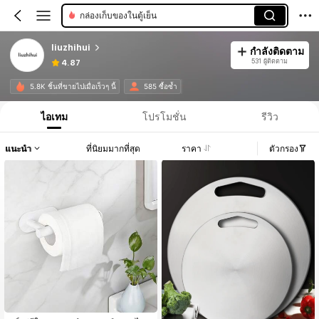
กล่องเก็บของในตู้เย็น
liuzhihui
กำลังติดตาม
531 ผู้ติดตาม
4.87
5.8K ชิ้นที่ขายไปเมื่อเร็วๆ นี้
585 ซื้อซ้ำ
ไอเทม
โปรโมชั่น
รีวิว
แนะนำ
ที่นิยมมากที่สุด
ราคา
ตัวกรอง