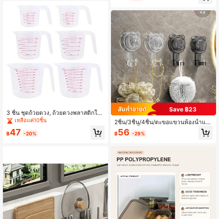
อส แพ็ค
Save ฿23
3 ชิ้น ชุดถ้วยตวง, ถ้วยตวงพลาสติกใน
ครัวเรือน, ถ้วยตวงแบบใส, ถ้วยตวงขน
เหลือแค่10ชิ้น
2ชิ้น/3ชิ้น/4ชิ้น/ตะขอแขวนห้องน้ำและ
าดเล็กและใหญ่, ชุดเครื่องมือวัดสำหรับ
ห้องอาบน้ำแบบหมุนได้พร้อมถ้วยดูด, ต
47
56
ทำขนมในครัว
฿
-20%
฿
-29%
ะขอแขวนแบบไม่ต้องเจาะ แข็งแรง รับ
น้ำหนักได้ดี ไม่ทิ้งรอย, ตะขอแขวนติดก
าวสำหรับห้องครัว ประตู และผนังด้านห
ลัง