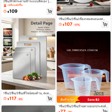
2ชิ้น/ที่ใส่กระดาษชำระแบบติดเอง ไม่ต้
องเจาะ เหมาะสำหรับห้องครัว ห้องน้ำ
เหลือแค่8ชิ้น
ห้องส้วม ใช้ (อเนกประสงค์) (วัสดุพลาส
109
ติก)
฿
1ชิ้น/2ชิ้น/3ชิ้น/เขียงกลมสแตนเลสสำห
รับใช้ในบ้านและกลางแจ้ง, เขียงทนต่อ
107
฿
-17%
การสึกหรอและป้องกันเชื้อรา, เขียงหั่นผั
กอเนกประสงค์, เขียงกลิ้งแป้งขนาดให
ญ่, เขียงละลายน้ำแข็งสเต็ก
1ชิ้น/2ชิ้น/3ชิ้น/ดีไซน์สองด้าน, สแตนเ
ลส, เหมาะสำหรับครัวและร้านอาหาร,
117
฿
-2%
Save ฿2
ครัว, เขียงตัดกลางแจ้ง
1ชิ้น/2ชิ้น/3ชิ้น/ถ้วยตวงอเนกประสงค์,
ถ้วยตวงพลาสติกใสทนความร้อนสามา
77
฿
-3%