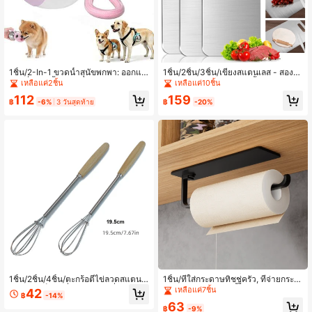
1ชิ้น/2-In-1 ขวดน้ำสุนัขพกพา: ออกแบ
1ชิ้น/2ชิ้น/3ชิ้น/เขียงสแตนเลส - สองด้
บกันรั่ว; ติดตั้งชามซิลิโคนพับได้. เหมา
าน, ทนต่อสนิม, , สำหรับเนื้อ, ผลไม้ และ
เหลือแค่2ชิ้น
เหลือแค่10ชิ้น
ะสำหรับการเดินสุนัข, การเดินป่า หรือก
ผัก - แผ่นรองตัดครัวระดับพรีเมียมพร้อ
112
159
ารตั้งแคมป์.
มสุขอนามัยที่เพิ่มขึ้น
฿
-6%
3 วันสุดท้าย
฿
-20%
1ชิ้น/2ชิ้น/4ชิ้น/ตะกร้อตีไข่ลวดสแตนเ
1ชิ้น/ที่ใส่กระดาษทิชชู่ครัว, ที่จ่ายกระด
ลสขนาดเล็ก, เครื่องตีฟอง, เครื่องตีไข่, เ
าษทิชชู่แบบแขวน, ชั้นวางกระดาษม้ว
เหลือแค่7ชิ้น
42
฿
-14%
ครื่องผสมขนาดเล็ก, พร้อมด้ามไม้ 20ซ
นแบบไม่ต้องเจาะ, ชั้นแขวนพลาสติก
63
ม. สำหรับกวน, ตี, ผสมส่วนผสม, ผสมซ
สำหรับใช้ในครัวเรือน
฿
-9%