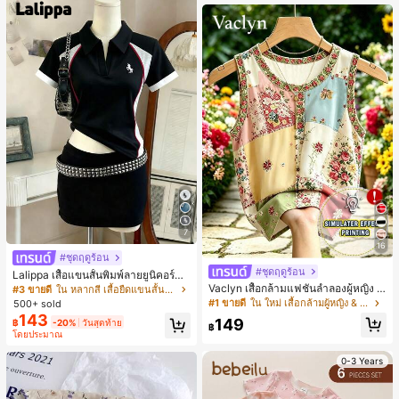
7
16
#ชุดฤดูร้อน
#ชุดฤดูร้อน
Lalippa เสื้อแขนสั้นพิมพ์ลายยูนิคอร์นล
ายทางสีตัดกันสำหรับผู้หญิง สไตล์วิทย
Vaclyn เสื้อกล้ามแฟชั่นลำลองผู้หญิง ล
#3 ขายดี
ใน หลากสี เสื้อยืดแขนสั้นเนื้อนุ่มสำหรับใส่ทุกวัน
าลัย
ายแพตช์เวิร์ก แขนกุด คอกลม ติดกระดุ
#1 ขายดี
ใน ใหม่ เสื้อกล้ามผู้หญิง & Camis
500+ sold
ม
143
149
฿
-20%
วันสุดท้าย
฿
โดยประมาณ
0-3 Years