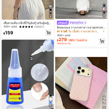
11
4
#ชุดฤดูร้อน
เสื้อสายเดี่ยวเซ็กซี่ไร้หลังสำหรับผู้หญิง
พร้อมบราแบบมีฟองน้ำ, เสื้อกล้ามแขน
500+ sold
(1000+)
Breezaya กางเกงขายาวเอวสูงทรงหล
กุด, เสื้อลำลองสีดำสำหรับฤดูร้อน
วมขาบานสำหรับผู้หญิง สีขาวเรียบหรูส
#1 ขายดี
ใน เนื้อผ้า กางเกงขายาวลำลองผ้า
159
฿
ไตล์ชิค เหมาะสำหรับใส่เที่ยวทะเล วันห
400+ sold
ยุดพักผ่อนฤดูร้อน ลุคสบายๆ ใส่ได้หลา
279
฿
-20%
วันสุดท้าย
ยโอกาสในชีวิตประจำวัน
โดยประมาณ
6
8