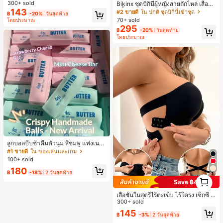
งหลวมสบาย, พิมพ์ตัวอักษรและตัวเลข
300+ sold
Bikinx ชุดบิกินี่ผู้หญิงสายถักไหล่ เสื้อว่า
ภาษาอังกฤษ, เสื้อสำหรับออกไปเที่ยวฤ
143
ยน้ำวันพีซมีโครงพร้อมสายผูกหลังสีตัด
#2 ขายดี
ใน ปกติ ชุดบิกินี่เข้าชุด
฿
-20%
วันสุดท้าย
ดูร้อน, ลวดลายดีไซน์, ความรู้สึกพรีเมีย
กัน สำหรับเที่ยวพักผ่อน ชายหาด ฤดูร้อ
70+ sold
โดยประมาณ
ม, ลำลองอเนกประสงค์, สวมใส่ประจำวั
น
295
น, กลางแจ้ง, ช้อปปิ้ง, การเดินทาง, เสื้อ
฿
-20%
วันสุดท้าย
ผ้ากลางแจ้ง
โดยประมาณ
ลูกบอลบีบช้าคืนตัวนุ่ม สีชมพู แท่งเนย
บีบคลายเครียด นุ่มยืดหยุ่น ของเล่นบีบ
#1 ขายดี
ใน ของเล่นและเกม
4 ออนซ์ ของเล่นเกลือ เหมาะสำหรับขอ
100+ sold
งขวัญวันหยุด ของขวัญสนุกและน่ารัก
180
ของขวัญวันเกิด ของขวัญอีสเตอร์ ของ
฿
-18%
2 วันสุดท้าย
1
ขวัญฮาโลวีน ของขวัญคริสต์มาส ของข
Save ฿4
1
วัญปาร์ตี้ สกวิชชี่ ของเล่นสกวิชชี่ ของเ
ล่นคลายเครียดสกวิชชี่ สกวิชชี่เกี๊ยว ขอ
เสื้อชั้นในสตรีไร้ตะเข็บ ไร้โครง เซ็กซี่ ด้
งเล่นสำหรับผู้ใหญ่ ผู้หญิง สกวิชชี่กรอบ
านข้างไม่ลื่น แผ่นรองถอดได้ ลายไขว้ห
300+ sold
สกวิชชี่เนยกรอบ บีบ ลูกบอลสลัชชี่
ลัง ไร้สาย สบายตลอดวัน
145
฿
-3%
2 วันสุดท้าย