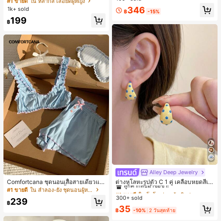
#1 ขายดี
ใน หลากสี เสื้อยืดผู้หญิง
ส่ประจำวันและไปเที่ยวพักผ่อน
สปอร์ตแฟชั่นมินิมอล ของขวัญสำหรับเ
ลูกค้ากลับมาซื้อซ้ำ!
346
1k+ sold
฿
-15%
พื่อน
199
฿
Alley Deep Jewelry
#1 ขายดี
ใน โบโฮ ต่างหูผู้หญิง
ลูกค้ากลับมาซื้อซ้ำ!
Comfortcana ชุดนอนเสื้อสายเดี่ยวแต่
ต่างหูโลหะรูปตัว C 1 คู่ เคลือบหยดสีเห
งระบายและกางเกงขาสั้นสำหรับผู้หญิง
ลือง ลายจุดสีน้ำเงิน สไตล์ยุโรปและอเม
#1 ขายดี
ใน ลำลอง-ยัง ชุดนอนผู้หญิง
#1 ขายดี
#1 ขายดี
ใน โบโฮ ต่างหูผู้หญิง
ใน โบโฮ ต่างหูผู้หญิง
ริกัน แฟชั่นส่วนตัว หวานและสง่างาม
300+ sold
ลูกค้ากลับมาซื้อซ้ำ!
ลูกค้ากลับมาซื้อซ้ำ!
239
สำหรับผู้หญิงและเด็กหญิง สำหรับการเ
฿
#1 ขายดี
ใน โบโฮ ต่างหูผู้หญิง
35
ดินทาง งานแต่งงาน ปาร์ตี้ วันเกิด ของ
฿
-10%
2 วันสุดท้าย
ลูกค้ากลับมาซื้อซ้ำ!
ขวัญคริสต์มาส 2026