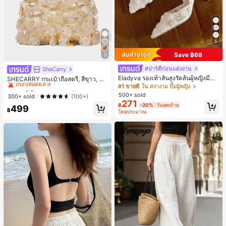
5
Save ฿68
5
#ปาร์ตี้ก่อนแต่งงาน
SheCarry
#1 ขายดี
ใน บรรยากาศฤดูร้อน กระเป๋าหูหิ้วด้านบนผู้หญิง
Eladyva รองเท้าส้นสูงรัดส้นผู้หญิงมีดอ
เกือบหมดแล้ว!
SHECARRY กระเป๋าถือสตรี, สีขาว, แฟ
กไม้ประดับตาข่ายเสริมและสามารถสว
ชั่น, สง่างาม, วันหยุด, งานปาร์ตี้
#1 ขายดี
ใน สง่างาม ปั๊มผู้หญิง
#1 ขายดี
#1 ขายดี
ใน บรรยากาศฤดูร้อน กระเป๋าหูหิ้วด้านบนผู้หญิง
ใน บรรยากาศฤดูร้อน กระเป๋าหูหิ้วด้านบนผู้หญิง
มได้สองแบบ ส้นสูง 7 ซม. รูปแบบโรมัน
500+ sold
เกือบหมดแล้ว!
เกือบหมดแล้ว!
300+ sold
(100+)
หรูหรา ส้นเข็ม ลุคเทพนิยาย
271
#1 ขายดี
ใน บรรยากาศฤดูร้อน กระเป๋าหูหิ้วด้านบนผู้หญิง
฿
-20%
วันสุดท้าย
499
฿
โดยประมาณ
เกือบหมดแล้ว!