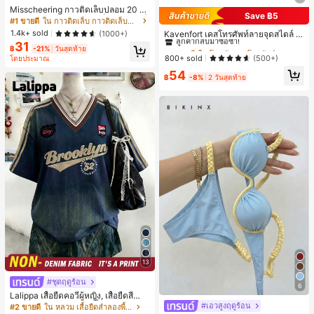
Misscheering กาวติดเล็บปลอม 20 กรั
Save ฿5
ม แรงยึดสูง เจลสติกเกอร์เล็บนุ่ม แห้งเร็
#2 ขายดี
ใน โพลก้า เคสโทรศัพท์
#1 ขายดี
ใน กาวติดเล็บ กาวติดเล็บและสารยึดติด
ว เหมาะสำหรับผู้เริ่มต้นทำเล็บ ติดทนน
ลูกค้ากลับมาซื้อซ้ำ!
1.4k+ sold
(1000+)
Kavenfort เคสโทรศัพท์ลายจุดสไตล์ I
าน
NS สุดอินเทรนด์, ใช้ได้กับ Apple 17, 1
31
#2 ขายดี
#2 ขายดี
ใน โพลก้า เคสโทรศัพท์
ใน โพลก้า เคสโทรศัพท์
฿
-21%
วันสุดท้าย
6 Pro, กันกระแทก 15, สี Macaron Col
ลูกค้ากลับมาซื้อซ้ำ!
ลูกค้ากลับมาซื้อซ้ำ!
800+ sold
(500+)
โดยประมาณ
or Block 14, เคสนิ่ม 13, สไตล์ผู้หญิง, ล
#2 ขายดี
ใน โพลก้า เคสโทรศัพท์
54
ายเรขาคณิต, มินิมอล, สดใส & เรียบง่า
฿
-8%
2 วันสุดท้าย
ลูกค้ากลับมาซื้อซ้ำ!
ย, สไตล์ Color Block, Niche, สไตล์ IN
S
13
#ชุดฤดูร้อน
6
Lalippa เสื้อยืดคอวีผู้หญิง, เสื้อยืดสีน้ำเ
งินสไตล์มินิมอลเรโทร, เสื้อยืดผู้หญิงทร
#เอวสูงฤดูร้อน
#2 ขายดี
ใน หลวม เสื้อยืดลำลองพื้นฐาน