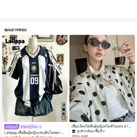
คุณอาจชอบ
#1 ขายดี
ใน กระเป๋า เสื้อคลุมลำลอง
9
ลูกค้ากลับมาซื้อซ้ำ!
#1 ขายดี
#1 ขายดี
ใน กระเป๋า เสื้อคลุมลำลอง
ใน กระเป๋า เสื้อคลุมลำลอง
เสื้อแจ็คเก็ตสั้นผู้หญิงสไตล์วินเทจ ลายจุ
#ชุดฤดูร้อน
ดขนาดใหญ่ คอตั้ง เอวเข้ารูป แขนพอง
ลูกค้ากลับมาซื้อซ้ำ!
ลูกค้ากลับมาซื้อซ้ำ!
Lalippa เสื้อยืดผู้หญิงแขนสั้นไหล่ตก ค
ทรงหลวม แฟชั่นอเนกประสงค์ สำหรับใ
100+ sold
#1 ขายดี
ใน กระเป๋า เสื้อคลุมลำลอง
อวีปกเสื้อ ลายพิมพ์ดิจิทัลลายทาง สไตล์