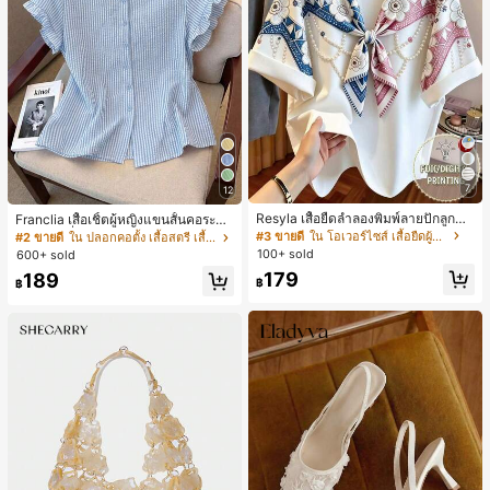
7
12
Resyla เสื้อยืดลำลองพิมพ์ลายปักลูกปัด
Franclia เสื้อเชิ้ตผู้หญิงแขนสั้นคอระบา
รูปโบว์ขนาดใหญ่สำหรับผู้หญิง
ยกระดุมเดี่ยวลายทาง
#3 ขายดี
ใน โอเวอร์ไซส์ เสื้อยืดผู้หญิง
#2 ขายดี
ใน ปลอกคอตั้ง เสื้อสตรี เสื้อเบลาส์ & Tee
100+ sold
600+ sold
179
189
฿
฿