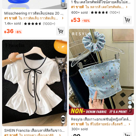
1 ชิ้น เคสโทรศัพท์ดีไซน์ลายคลื่นไม่สม
6
มาตรสำหรับ Phone 17 Pro Max, เหม
#1 ขายดี
ใน หลากสี เคสโทรศัพท์แฟชั่น
าะสำหรับ Phone 16 Pro Max, 15 Pro
600+ sold
(100+)
Misscheering กาวติดเล็บปลอม 20 กรั
Max, 14 Pro Max, เคสโทรศัพท์สไตล์เ
ม แรงยึดสูง เจลสติกเกอร์เล็บนุ่ม แห้งเร็
#1 ขายดี
ใน กาวติดเล็บ กาวติดเล็บและสารยึดติด
53
กาหลีและน่าสนใจ, เข้ากันได้กับ 11/12/
฿
-10%
ว เหมาะสำหรับผู้เริ่มต้นทำเล็บ ติดทนน
13/14/15/16 Pro Max Plus, ดีไซน์หรู
1.4k+ sold
(1000+)
าน
หราเหมาะสำหรับทั้งชายและหญิง, ของ
36
ขวัญในอุดมคติสำหรับคริสต์มาส, วันว
฿
-8%
าเลนไทน์, อีสเตอร์, ฤดูแต่งงานและวันเ
กิดสำหรับแฟนสาว
7
Resyla เสื้อเกาะอกแฟชั่นผู้หญิงสไตล์ซั
มเมอร์อเนกประสงค์ลายเดนิม แนะนำ
#1 ขายดี
ใน ที่ไม่มีสายหนัง เสื้อสตรี เสื้อเบลาส์ & Tee
สำหรับงานหนัก ขายดี ตกแต่งเพชรสีสั
300+ sold
SHEIN Franclia เสื้อเบลาส์สีครีมขาวนุ่
นสดใสพิมพ์ลาย เหมาะสำหรับใส่ประ
มนวล เอวรูด, แต่งขอบตัดกัน + โบว์ผูก,
#2 ขายดี
ใน ธรรมดา เสื้อเบลาส์ผู้หญิง