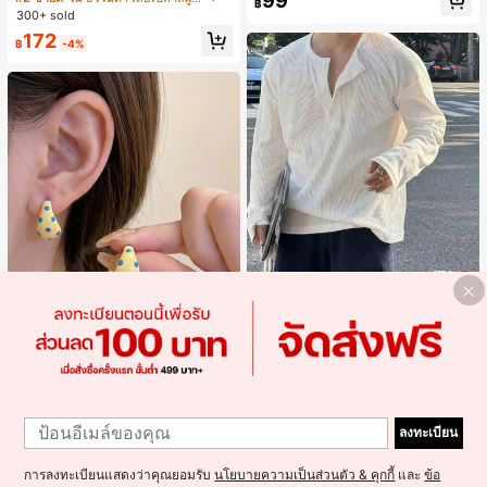
99
จำวัน
฿
แขนพอง จับคู่กับกระโปรงชายระบาย,
300+ sold
ลดอายุและดูดี, นุ่มและเก๋ไก๋สำหรับใส่ทุ
172
กวัน
฿
-4%
4
Resyla Men เสื้อยืดแขนยาวกระดุมผ่า
ครึ่งสีพื้นอเนกประสงค์ลำลองสำหรับผู้ช
#1 ขายดี
ใน ยืดปานกลาง เสื้อผู้ชาย
าย
300+ sold
Alley Deep Jewelry
1
#1 ขายดี
ใน โบโฮ ต่างหูผู้หญิง
279
1
ลูกค้ากลับมาซื้อซ้ำ!
ต่างหูโลหะรูปตัว C 1 คู่ เคลือบหยดสีเห
฿
ลงทะเบียน
ลือง ลายจุดสีน้ำเงิน สไตล์ยุโรปและอเม
เกือบหมดแล้ว!
#1 ขายดี
#1 ขายดี
ใน โบโฮ ต่างหูผู้หญิง
ใน โบโฮ ต่างหูผู้หญิง
ริกัน แฟชั่นส่วนตัว หวานและสง่างาม
300+ sold
ลูกค้ากลับมาซื้อซ้ำ!
ลูกค้ากลับมาซื้อซ้ำ!
สำหรับผู้หญิงและเด็กหญิง สำหรับการเ
การลงทะเบียนแสดงว่าคุณยอมรับ
นโยบายความเป็นส่วนตัว & คุกกี้
และ
ข้อ
เกือบหมดแล้ว!
เกือบหมดแล้ว!
#1 ขายดี
ใน โบโฮ ต่างหูผู้หญิง
35
ดินทาง งานแต่งงาน ปาร์ตี้ วันเกิด ของ
฿
-10%