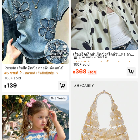
#1 ขายดี
ใน กระเป๋า เสื้อคลุมลำลอง
ลูกค้ากลับมาซื้อซ้ำ!
เสื้อแจ็คเก็ตสั้นผู้หญิงสไตล์วินเทจ ลายจุ
ดขนาดใหญ่ คอตั้ง เอวเข้ารูป แขนพอง
#1 ขายดี
#1 ขายดี
ใน กระเป๋า เสื้อคลุมลำลอง
ใน กระเป๋า เสื้อคลุมลำลอง
17
ทรงหลวม แฟชั่นอเนกประสงค์ สำหรับใ
100+ sold
ลูกค้ากลับมาซื้อซ้ำ!
ลูกค้ากลับมาซื้อซ้ำ!
ส่ประจำวันและไปเที่ยวพักผ่อน
Resyla เสื้อยืดผู้หญิง ลายพิมพ์ดอกไม้สี
#1 ขายดี
ใน กระเป๋า เสื้อคลุมลำลอง
368
น้ำเงินวินเทจ เสื้อสำหรับออกไปเที่ยวฤ
฿
-10%
#5 ขายดี
ใน หลากสี เสื้อยืดผู้หญิง
ลูกค้ากลับมาซื้อซ้ำ!
ดูร้อน ดีไซน์กราฟิก สบายๆ อเนกประสง
100+ sold
ค์ สวมใส่ประจำวัน กลางแจ้ง ช้อปปิ้ง ท่
139
องเที่ยวกลางแจ้ง
฿
0-3 Years