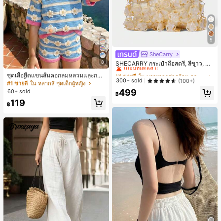
5
SheCarry
#1 ขายดี
ใน บรรยากาศฤดูร้อน กระเป๋าหูหิ้วด้านบนผู้หญิง
8
เกือบหมดแล้ว!
SHECARRY กระเป๋าถือสตรี, สีขาว, แฟ
ชั่น, สง่างาม, วันหยุด, งานปาร์ตี้
#1 ขายดี
#1 ขายดี
ใน บรรยากาศฤดูร้อน กระเป๋าหูหิ้วด้านบนผู้หญิง
ใน บรรยากาศฤดูร้อน กระเป๋าหูหิ้วด้านบนผู้หญิง
ชุดเสื้อยืดแขนสั้นคอกลมหลวมและกาง
เกือบหมดแล้ว!
เกือบหมดแล้ว!
300+ sold
(100+)
เกงขาสั้นไบค์เกอร์รัดรูปสำหรับเด็กผู้ห
#1 ขายดี
ใน หลากสี ชุดเด็กผู้หญิง
ญิง สไตล์มินิมอล เหมาะสำหรับฤดูใบไ
#1 ขายดี
ใน บรรยากาศฤดูร้อน กระเป๋าหูหิ้วด้านบนผู้หญิง
499
60+ sold
฿
ม้ผลิและฤดูร้อน
เกือบหมดแล้ว!
119
฿