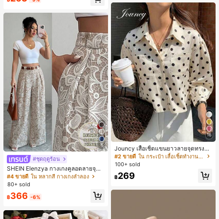
น์หัวเหลี่ยม ชิคและหรูหรา สำหรับเดทไ
นท์
16
5
Jouncy เสื้อเชิ้ตแขนยาวลายจุดทรงหล
วมสำหรับผู้หญิง
#2 ขายดี
ใน กระเป๋า เสื้อเชิ้ตทำงานมีกระเป๋า
#ชุดฤดูร้อน
100+ sold
SHEIN Elenzya กางเกงคูลอตลายจุดเ
269
อวสูงแบบใหม่สำหรับฤดูใบไม้ผลิ/ฤดูร้อ
#4 ขายดี
ใน หลากสี กางเกงลำลอง
฿
น, สไตล์หรูหราเหมาะสำหรับใส่ในชีวิต
80+ sold
ประจำวันและทำงาน, ให้ความรู้สึกวินเ
366
ทจสำหรับฤดูรับปริญญา, เทศกาลดนตร
฿
-6%
ี, การแข่งม้าดาร์บี้, วันประกาศอิสรภาพ