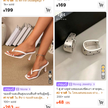
#1 ขายดี
ใน หลากสี เสื้อยืดผู้หญิง
สปอร์ตแฟชั่นมินิมอล ของขวัญสำหรับเ
ลูกค้ากลับมาซื้อซ้ำ!
169
1k+ sold
฿
พื่อน
199
฿
9
22
Rovog Jewelry
1 คู่ ต่างหูห่วงทองแดงขัดเงา ลายจุดเร
Nione
ขาคณิตสไตล์มินิมอล เหมาะสำหรับสว
#2 ขายดี
ใน โลหะผสมทองแดง ต่างหูผู้หญิง
รองเท้าแตะส้นสูงแบบคีบสำหรับผู้หญิง
มใส่ประจำวันแบบสบายๆ สำหรับผู้หญิง
200+ sold
สไตล์คลาสสิก สีบล็อก สไตล์แฟรี่ฤดูร้อ
#1 ขายดี
ใน สีขาว รองเท้าแตะผู้หญิง
น ส้นเข็ม รองเท้าแตะแบบคีบ รองเท้าแ
48
100+ sold
฿
-2%
ตะชายหาดแฟชั่นสายไขว้ รองเท้าผู้ห
263
ญิง สำหรับออฟฟิศ บ้าน กลางแจ้ง ดีไซ
฿
-9%