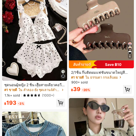
6
Save ฿10
2/1ชิ้น กิ๊บติดผมแฟชั่นขนาดใหญ่สีน้ำ
ตาลชานมสำหรับผู้หญิง เหมาะสำหรับก
#1 ขายดี
ใน ธรรมดา กรงเล็บผม
ารอาบน้ำ ล้างหน้า และจัดแต่งทรงผม
900+ sold
ชุดนอนผู้หญิง 2 ชิ้น เสื้อสายเดี่ยวคอวีลู
39
กไม้ พร้อมกางเกงขาสั้นแต่งลูกไม้ แต่ง
#1 ขายดี
ใน ลำลอง-ยัง ชุดเลานจ์สำหรับผู้หญิง
฿
-20%
โบว์ที่เอว ชุดลำลองผู้หญิงนุ่มสบายน่ารั
1.1k+ sold
(1000+)
ก สไตล์เอสเธติก
193
฿
-3%