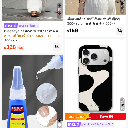
4
11
เสื้อสายเดี่ยวเซ็กซี่ไร้หลังสำหรับผู้หญิง
พร้อมบราแบบมีฟองน้ำ, เสื้อกล้ามแขน
500+ sold
(1000+)
#ชุดฤดูร้อน
กุด, เสื้อลำลองสีดำสำหรับฤดูร้อน
159
Breezaya กางเกงขายาวเอวสูงทรงหล
฿
วมขาบานสำหรับผู้หญิง สีขาวเรียบหรูส
#1 ขายดี
ใน เนื้อผ้า กางเกงขายาวลำลองผ้า
ไตล์ชิค เหมาะสำหรับใส่เที่ยวทะเล วันห
400+ sold
ยุดพักผ่อนฤดูร้อน ลุคสบายๆ ใส่ได้หลา
328
ยโอกาสในชีวิตประจำวัน
฿
-6%
Save ฿6
GIIPPA GARDEN