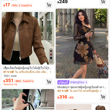
249
ชิ้น และฟองน้ำแต่งหน้ารูปสามเหลี่ยม
สุ่ม)
฿
17
1 ชิ้น - ชุดคลาสสิก ทำจากขนสังเคราะ
฿
-11%
2 วันสุดท้าย
ห์นุ่มและเป็นมิตรต่อผิว เหมาะสำหรับผู้
หญิงและเด็กผู้หญิง เหมาะสำหรับฤดูใบ
ไม้ร่วงและฤดูหนาว
17
เสื้อแจ็คเก็ตผู้หญิงฤดูใบไม้ผลิ/ใบไม้ร่วง
สีพื้น หนังเทียม สไตล์ปกคอเสื้อ ซิปขึ้น
#1 ขายดี
ใน เครื่องบินทิ้งระเบิด แจ็คเก็ตผู้หญิง
แขนยาว สไตล์ลำลอง วิทยาลัย สนามบิ
6
100+ sold
น เสื้อนอก สีน้ำตาล สไตล์สบายๆ ฤดูใบ
351
฿
-20%
วันสุดท้าย
ไม้ร่วง
#ชุดฤดูร้อน
โดยประมาณ
Modelyn ชุดเดรสผู้หญิงฤดูร้อนผ้าตาข่
ายพิมพ์ลาย คอไม่สมมาตร จับจีบ หรูหร
#2 ขายดี
ใน ดอกไม้ เดรสสั้นผู้หญิง
า เซ็กซี่
316
฿
-4%