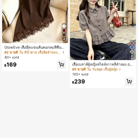
4
GlowEve เสื้อยืดแขนสั้นคอกลมสีพื้นลำ
ลองอเนกประสงค์สำหรับผู้หญิง
#2 ขายดี
ใน สีน้ำตาล เสื้อยืดลำลองพื้นฐาน
4
80+ sold
169
เสื้อเบลาส์ผู้หญิงสไตล์เกาหลีลำลอง ฤดู
฿
ใบไม้ผลิ/ฤดูร้อนใหม่ ชายระบาย ชิคแล
#5 ขายดี
ใน วันหยุด เสื้อผู้หญิง
ะหรูหรา
100+ sold
239
฿