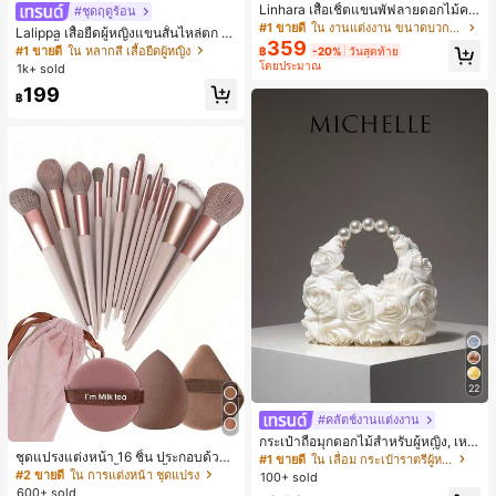
Linhara เสื้อเชิ้ตแขนพัฟลายดอกไม้คอ
#ชุดฤดูร้อน
ปกไม่สมมาตรสำหรับผู้หญิงไซส์ใหญ่ +
#1 ขายดี
ใน งานแต่งงาน ขนาดบวก Co-Ords
Lalippa เสื้อยืดผู้หญิงแขนสั้นไหล่ตก ค
กางเกงลำลองทรงหลวมเอวยางยืด 2 ชิ้
359
อวีปกเสื้อ ลายพิมพ์ดิจิทัลลายทาง สไตล์
#1 ขายดี
ใน หลากสี เสื้อยืดผู้หญิง
฿
-20%
วันสุดท้าย
น สำหรับฤดูใบไม้ผลิ/ฤดูร้อน
สปอร์ตแฟชั่นมินิมอล ของขวัญสำหรับเ
โดยประมาณ
1k+ sold
พื่อน
199
฿
22
#คลัตช์งานแต่งงาน
กระเป๋าถือมุกดอกไม้สำหรับผู้หญิง, เหม
ชุดแปรงแต่งหน้า 16 ชิ้น ประกอบด้วยแ
าะสำหรับชุดราตรี, ชุดบอล, เครื่องประ
#1 ขายดี
ใน เลื่อม กระเป๋าราตรีผู้หญิง
ปรงแต่งหน้า 13 ชิ้น, ฟองน้ำแต่งหน้ารู
ดับงานแต่งงาน, กระเป๋าสตางค์สุภาพส
#2 ขายดี
ใน การแต่งหน้า ชุดแปรง
100+ sold
ปหยดน้ำ 1 ชิ้น, แปรงแป้งรองพื้นกลม 1
ตรีหรูหรา, ของขวัญสำหรับผู้หญิง (ลาย
600+ sold