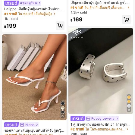
ลูกค้ากลับมาซื้อซ้ำ!
เสื้อสายเดี่ยวผู้หญิงผ้าซาตินแต่งลูกไม้
#ชุดฤดูร้อน
- เสื้อสายเดี่ยวฤดูร้อนสีคากีมีรอยผ่าด้า
#1 ขายดี
#1 ขายดี
ใน สีกากี เสื้อสตรี เสื้อเบลาส์ & Tee
ใน สีกากี เสื้อสตรี เสื้อเบลาส์ & Tee
Lalippa เสื้อยืดผู้หญิงแขนสั้นไหล่ตก ค
นข้างที่น่าดึงดูดแบบสบายๆ
1.5k+ sold
ลูกค้ากลับมาซื้อซ้ำ!
ลูกค้ากลับมาซื้อซ้ำ!
อวีปกเสื้อ ลายพิมพ์ดิจิทัลลายทาง สไตล์
#1 ขายดี
ใน หลากสี เสื้อยืดผู้หญิง
สปอร์ตแฟชั่นมินิมอล ของขวัญสำหรับเ
#1 ขายดี
ใน สีกากี เสื้อสตรี เสื้อเบลาส์ & Tee
169
1k+ sold
฿
พื่อน
ลูกค้ากลับมาซื้อซ้ำ!
199
฿
9
22
Rovog Jewelry
1 คู่ ต่างหูห่วงทองแดงขัดเงา ลายจุดเร
Nione
ขาคณิตสไตล์มินิมอล เหมาะสำหรับสว
#2 ขายดี
ใน โลหะผสมทองแดง ต่างหูผู้หญิง
รองเท้าแตะส้นสูงแบบคีบสำหรับผู้หญิง
มใส่ประจำวันแบบสบายๆ สำหรับผู้หญิง
200+ sold
สไตล์คลาสสิก สีบล็อก สไตล์แฟรี่ฤดูร้อ