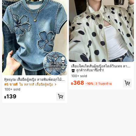
#1 ขายดี
ใน กระเป๋า เสื้อคลุมลำลอง
ลูกค้ากลับมาซื้อซ้ำ!
เสื้อแจ็คเก็ตสั้นผู้หญิงสไตล์วินเทจ ลายจุ
ดขนาดใหญ่ คอตั้ง เอวเข้ารูป แขนพอง
#1 ขายดี
#1 ขายดี
ใน กระเป๋า เสื้อคลุมลำลอง
ใน กระเป๋า เสื้อคลุมลำลอง
17
ทรงหลวม แฟชั่นอเนกประสงค์ สำหรับใ
100+ sold
ลูกค้ากลับมาซื้อซ้ำ!
ลูกค้ากลับมาซื้อซ้ำ!
ส่ประจำวันและไปเที่ยวพักผ่อน
Resyla เสื้อยืดผู้หญิง ลายพิมพ์ดอกไม้สี
#1 ขายดี
ใน กระเป๋า เสื้อคลุมลำลอง
368
น้ำเงินวินเทจ เสื้อสำหรับออกไปเที่ยวฤ
฿
-10%
3 วันสุดท้าย
#5 ขายดี
ใน หลากสี เสื้อยืดผู้หญิง
ลูกค้ากลับมาซื้อซ้ำ!
ดูร้อน ดีไซน์กราฟิก สบายๆ อเนกประสง
100+ sold
ค์ สวมใส่ประจำวัน กลางแจ้ง ช้อปปิ้ง ท่
139
องเที่ยวกลางแจ้ง
฿