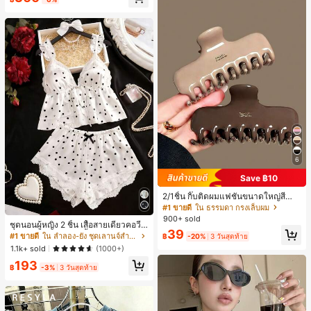
ี, การแข่งม้าดาร์บี้, วันประกาศอิสรภาพ
6
Save ฿10
2/1ชิ้น กิ๊บติดผมแฟชั่นขนาดใหญ่สีน้ำ
ตาลชานมสำหรับผู้หญิง เหมาะสำหรับก
#1 ขายดี
ใน ธรรมดา กรงเล็บผม
ารอาบน้ำ ล้างหน้า และจัดแต่งทรงผม
900+ sold
ชุดนอนผู้หญิง 2 ชิ้น เสื้อสายเดี่ยวคอวีลู
39
กไม้ พร้อมกางเกงขาสั้นแต่งลูกไม้ แต่ง
#1 ขายดี
ใน ลำลอง-ยัง ชุดเลานจ์สำหรับผู้หญิง
฿
-20%
3 วันสุดท้าย
โบว์ที่เอว ชุดลำลองผู้หญิงนุ่มสบายน่ารั
1.1k+ sold
(1000+)
ก สไตล์เอสเธติก
193
฿
-3%
3 วันสุดท้าย