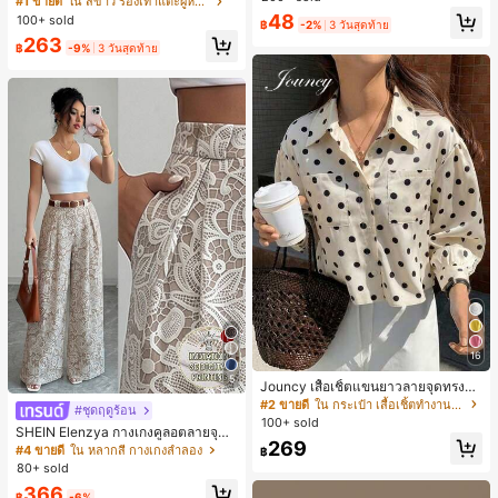
#1 ขายดี
ใน สีขาว รองเท้าแตะผู้หญิง
น ส้นเข็ม รองเท้าแตะแบบคีบ รองเท้าแ
48
100+ sold
฿
-2%
3 วันสุดท้าย
ตะชายหาดแฟชั่นสายไขว้ รองเท้าผู้ห
263
ญิง สำหรับออฟฟิศ บ้าน กลางแจ้ง ดีไซ
฿
-9%
3 วันสุดท้าย
น์หัวเหลี่ยม ชิคและหรูหรา สำหรับเดทไ
นท์
16
5
Jouncy เสื้อเชิ้ตแขนยาวลายจุดทรงหล
วมสำหรับผู้หญิง
#2 ขายดี
ใน กระเป๋า เสื้อเชิ้ตทำงานมีกระเป๋า
#ชุดฤดูร้อน
100+ sold
SHEIN Elenzya กางเกงคูลอตลายจุดเ
269
อวสูงแบบใหม่สำหรับฤดูใบไม้ผลิ/ฤดูร้อ
#4 ขายดี
ใน หลากสี กางเกงลำลอง
฿
น, สไตล์หรูหราเหมาะสำหรับใส่ในชีวิต
80+ sold
ประจำวันและทำงาน, ให้ความรู้สึกวินเ
366
ทจสำหรับฤดูรับปริญญา, เทศกาลดนตร
฿
-6%