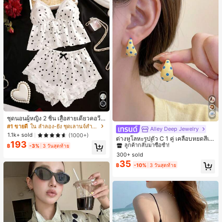
ชุดนอนผู้หญิง 2 ชิ้น เสื้อสายเดี่ยวคอวีลู
กไม้ พร้อมกางเกงขาสั้นแต่งลูกไม้ แต่ง
#1 ขายดี
ใน ลำลอง-ยัง ชุดเลานจ์สำหรับผู้หญิง
Alley Deep Jewelry
#1 ขายดี
ใน โบโฮ ต่างหูผู้หญิง
โบว์ที่เอว ชุดลำลองผู้หญิงนุ่มสบายน่ารั
1.1k+ sold
(1000+)
ลูกค้ากลับมาซื้อซ้ำ!
ต่างหูโลหะรูปตัว C 1 คู่ เคลือบหยดสีเห
ก สไตล์เอสเธติก
193
ลือง ลายจุดสีน้ำเงิน สไตล์ยุโรปและอเม
฿
-3%
3 วันสุดท้าย
เกือบหมดแล้ว!
#1 ขายดี
#1 ขายดี
ใน โบโฮ ต่างหูผู้หญิง
ใน โบโฮ ต่างหูผู้หญิง
ริกัน แฟชั่นส่วนตัว หวานและสง่างาม
300+ sold
ลูกค้ากลับมาซื้อซ้ำ!
ลูกค้ากลับมาซื้อซ้ำ!
สำหรับผู้หญิงและเด็กหญิง สำหรับการเ
35
เกือบหมดแล้ว!
เกือบหมดแล้ว!
#1 ขายดี
ใน โบโฮ ต่างหูผู้หญิง
฿
-10%
3 วันสุดท้าย
ดินทาง งานแต่งงาน ปาร์ตี้ วันเกิด ของ
ลูกค้ากลับมาซื้อซ้ำ!
ขวัญคริสต์มาส 2026
เกือบหมดแล้ว!