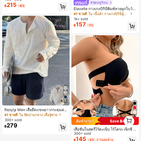
#ชุดฤดูร้อน
215
฿
-6%
Elavelle กางเกงบิกินี่พิมพ์ลายผูกโบว์เอ
วสูงสำหรับผู้หญิง, ฤดูใบไม้ผลิ/ฤดูร้อน
#1 ขายดี
ใน เนื้อผ้า กางเกงบิกินี่ผู้หญิง
1k+ sold
157
฿
-1%
4
Resyla Men เสื้อยืดแขนยาวกระดุมผ่า
ครึ่งสีพื้นอเนกประสงค์ลำลองสำหรับผู้ช
#1 ขายดี
ใน ยืดปานกลาง เสื้อผู้ชาย
1
าย
300+ sold
Save ฿4
1
279
฿
เสื้อชั้นในสตรีไร้ตะเข็บ ไร้โครง เซ็กซี่ ด้
านข้างไม่ลื่น แผ่นรองถอดได้ ลายไขว้ห
300+ sold
ลัง ไร้สาย สบายตลอดวัน
145
฿
-3%
3 วันสุดท้าย