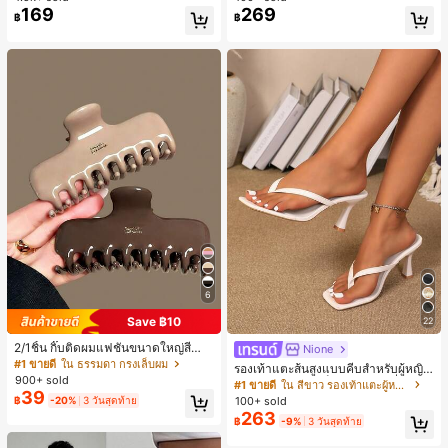
169
269
ลูกค้ากลับมาซื้อซ้ำ!
฿
฿
6
Save ฿10
22
2/1ชิ้น กิ๊บติดผมแฟชั่นขนาดใหญ่สีน้ำ
Nione
ตาลชานมสำหรับผู้หญิง เหมาะสำหรับก
#1 ขายดี
ใน ธรรมดา กรงเล็บผม
รองเท้าแตะส้นสูงแบบคีบสำหรับผู้หญิง
ารอาบน้ำ ล้างหน้า และจัดแต่งทรงผม
900+ sold
สไตล์คลาสสิก สีบล็อก สไตล์แฟรี่ฤดูร้อ
#1 ขายดี
ใน สีขาว รองเท้าแตะผู้หญิง
39
น ส้นเข็ม รองเท้าแตะแบบคีบ รองเท้าแ
100+ sold
฿
-20%
3 วันสุดท้าย
ตะชายหาดแฟชั่นสายไขว้ รองเท้าผู้ห
263
฿
-9%
3 วันสุดท้าย
ญิง สำหรับออฟฟิศ บ้าน กลางแจ้ง ดีไซ
น์หัวเหลี่ยม ชิคและหรูหรา สำหรับเดทไ