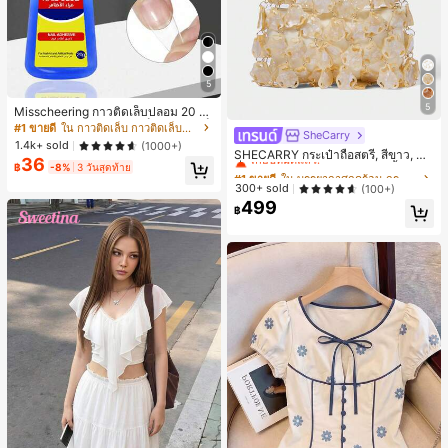
5
5
Misscheering กาวติดเล็บปลอม 20 กรั
ม แรงยึดสูง เจลสติกเกอร์เล็บนุ่ม แห้งเร็
#1 ขายดี
ใน กาวติดเล็บ กาวติดเล็บและสารยึดติด
SheCarry
#1 ขายดี
ใน บรรยากาศฤดูร้อน กระเป๋าหูหิ้วด้านบนผู้หญิง
ว เหมาะสำหรับผู้เริ่มต้นทำเล็บ ติดทนน
1.4k+ sold
(1000+)
เกือบหมดแล้ว!
าน
SHECARRY กระเป๋าถือสตรี, สีขาว, แฟ
36
ชั่น, สง่างาม, วันหยุด, งานปาร์ตี้
฿
-8%
3 วันสุดท้าย
#1 ขายดี
#1 ขายดี
ใน บรรยากาศฤดูร้อน กระเป๋าหูหิ้วด้านบนผู้หญิง
ใน บรรยากาศฤดูร้อน กระเป๋าหูหิ้วด้านบนผู้หญิง
เกือบหมดแล้ว!
เกือบหมดแล้ว!
300+ sold
(100+)
499
#1 ขายดี
ใน บรรยากาศฤดูร้อน กระเป๋าหูหิ้วด้านบนผู้หญิง
฿
เกือบหมดแล้ว!