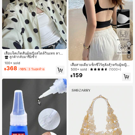
#1 ขายดี
ใน กระเป๋า เสื้อคลุมลำลอง
ลูกค้ากลับมาซื้อซ้ำ!
เสื้อแจ็คเก็ตสั้นผู้หญิงสไตล์วินเทจ ลายจุ
4
ดขนาดใหญ่ คอตั้ง เอวเข้ารูป แขนพอง
#1 ขายดี
#1 ขายดี
ใน กระเป๋า เสื้อคลุมลำลอง
ใน กระเป๋า เสื้อคลุมลำลอง
ทรงหลวม แฟชั่นอเนกประสงค์ สำหรับใ
100+ sold
ลูกค้ากลับมาซื้อซ้ำ!
ลูกค้ากลับมาซื้อซ้ำ!
เสื้อสายเดี่ยวเซ็กซี่ไร้หลังสำหรับผู้หญิง
ส่ประจำวันและไปเที่ยวพักผ่อน
368
#1 ขายดี
ใน กระเป๋า เสื้อคลุมลำลอง
พร้อมบราแบบมีฟองน้ำ, เสื้อกล้ามแขน
500+ sold
(1000+)
฿
-10%
3 วันสุดท้าย
กุด, เสื้อลำลองสีดำสำหรับฤดูร้อน
ลูกค้ากลับมาซื้อซ้ำ!
159
฿