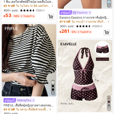
1 ชิ้น เคสโทรศัพท์ดีไซน์ลายคลื่นไม่สม
มาตรสำหรับ Phone 17 Pro Max, เหม
14
#2 ขายดี
ใน ไอโฟน 12 มินิ เคสโทรศัพท์แฟชั่น
าะสำหรับ Phone 16 Pro Max, 15 Pro
600+ sold
(100+)
Max, 14 Pro Max, เคสโทรศัพท์สไตล์เ
Eassivo
53
กาหลีและน่าสนใจ, เข้ากันได้กับ 11/12/
฿
-10%
3 วันสุดท้าย
Eassivo Eassivo กางเกงขาสั้นผู้หญิงรั
13/14/15/16 Pro Max Plus, ดีไซน์หรู
น 2 ใน 1 ฤดูร้อนที่สบายและกางเกงขา
#1 ขายดี
ใน กระเป๋า กางเกงขาสั้นกีฬาผู้หญิง
หราเหมาะสำหรับทั้งชายและหญิง, ของ
สั้นพรางแสงแดด
300+ sold
(1000+)
ขวัญในอุดมคติสำหรับคริสต์มาส, วันว
าเลนไทน์, อีสเตอร์, ฤดูแต่งงานและวันเ
261
฿
-3%
3 วันสุดท้าย
กิดสำหรับแฟนสาว
8
#ชุดฤดูร้อน
FRIFUL เสื้อยืดผู้หญิงลายทางคอกลมแ
ขนสั้นปลายแขนพับ เสื้อยืดกราฟิกฤดูร้
26
#3 ขายดี
ใน หลวม เสื้อยืดลำลองพื้นฐาน
อน
400+ sold