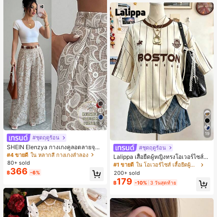
นท์
5
19
#ชุดฤดูร้อน
SHEIN Elenzya กางเกงคูลอตลายจุดเ
#ชุดฤดูร้อน
อวสูงแบบใหม่สำหรับฤดูใบไม้ผลิ/ฤดูร้อ
#4 ขายดี
ใน หลากสี กางเกงลำลอง
Lalippa เสื้อยืดผู้หญิงทรงโอเวอร์ไซส์ค
น, สไตล์หรูหราเหมาะสำหรับใส่ในชีวิต
80+ sold
วามยาวกลาง คอกลม ไหล่ตก ลายพิมพ์
#1 ขายดี
ใน โอเวอร์ไซส์ เสื้อยืดผู้หญิง
ประจำวันและทำงาน, ให้ความรู้สึกวินเ
366
ตัวอักษรและลายทางแนวตั้ง สไตล์แฟชั่
200+ sold
฿
-6%
ทจสำหรับฤดูรับปริญญา, เทศกาลดนตร
นมินิมอล ของขวัญให้เพื่อน
179
ี, การแข่งม้าดาร์บี้, วันประกาศอิสรภาพ
฿
-10%
3 วันสุดท้าย