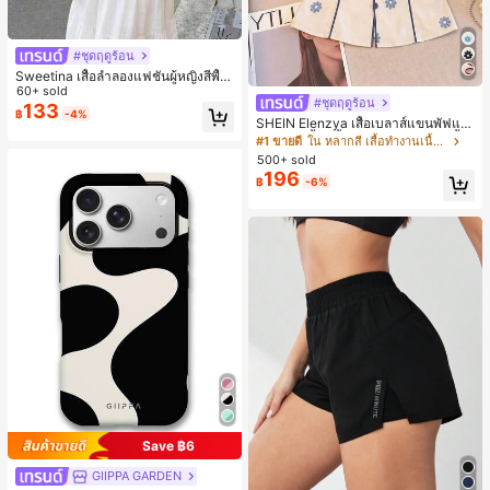
#ชุดฤดูร้อน
Sweetina เสื้อลำลองแฟชั่นผู้หญิงสีพื้น
แต่งระบายอเนกประสงค์
60+ sold
#ชุดฤดูร้อน
133
฿
-4%
SHEIN Elenzya เสื้อเบลาส์แขนพัฟแต่
งระบายสีพื้นสีน้ำเงินสำหรับผู้หญิง, เสื้อ
#1 ขายดี
ใน หลากสี เสื้อทำงานเนื้อผ้านุ่ม
ครอปเข้ารูปผูกโบว์คอวีตัดกันสำหรับฤ
500+ sold
ดูร้อน
196
฿
-6%
Save ฿6
GIIPPA GARDEN