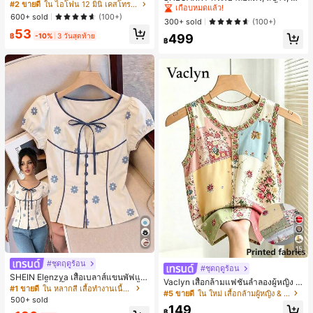
มาตรสำหรับ Phone 17 Pro Max, เหม
#2 ขายดี
ใน ไอโฟน 12 มินิ เคสโทรศัพท์แฟชั่น
ชั่น, สง่างาม, วันหยุด, งานปาร์ตี้
#1 ขายดี
#1 ขายดี
ใน บรรยากาศฤดูร้อน กระเป๋าหูหิ้วด้านบนผู้หญิง
ใน บรรยากาศฤดูร้อน กระเป๋าหูหิ้วด้านบนผู้หญิง
าะสำหรับ Phone 16 Pro Max, 15 Pro
600+ sold
(100+)
เกือบหมดแล้ว!
เกือบหมดแล้ว!
300+ sold
(100+)
Max, 14 Pro Max, เคสโทรศัพท์สไตล์เ
53
กาหลีและน่าสนใจ, เข้ากันได้กับ 11/12/
#1 ขายดี
ใน บรรยากาศฤดูร้อน กระเป๋าหูหิ้วด้านบนผู้หญิง
499
฿
-10%
3 วันสุดท้าย
฿
13/14/15/16 Pro Max Plus, ดีไซน์หรู
เกือบหมดแล้ว!
หราเหมาะสำหรับทั้งชายและหญิง, ของ
ขวัญในอุดมคติสำหรับคริสต์มาส, วันว
าเลนไทน์, อีสเตอร์, ฤดูแต่งงานและวันเ
กิดสำหรับแฟนสาว
15
#ชุดฤดูร้อน
#ชุดฤดูร้อน
SHEIN Elenzya เสื้อเบลาส์แขนพัฟแต่
Vaclyn เสื้อกล้ามแฟชั่นลำลองผู้หญิง ล
งระบายสีพื้นสีน้ำเงินสำหรับผู้หญิง, เสื้อ
#1 ขายดี
ใน หลากสี เสื้อทำงานเนื้อผ้านุ่ม
ายแพตช์เวิร์ก แขนกุด คอกลม ติดกระดุ
#5 ขายดี
ใน ใหม่ เสื้อกล้ามผู้หญิง & Camis
ครอปเข้ารูปผูกโบว์คอวีตัดกันสำหรับฤ
500+ sold
ม
ดูร้อน
149
฿