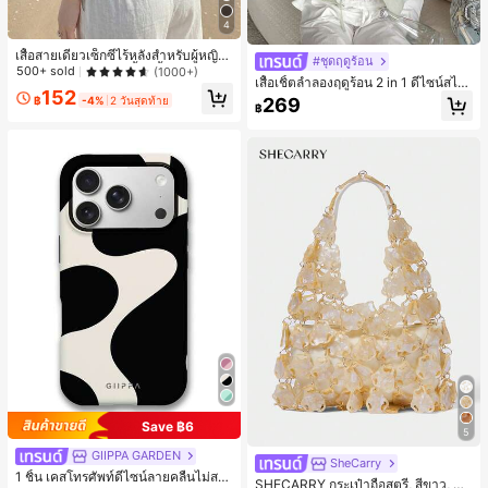
4
เสื้อสายเดี่ยวเซ็กซี่ไร้หลังสำหรับผู้หญิง
#ชุดฤดูร้อน
พร้อมบราแบบมีฟองน้ำ, เสื้อกล้ามแขน
500+ sold
(1000+)
เสื้อเชิ้ตลำลองฤดูร้อน 2 in 1 ดีไซน์สไต
กุด, เสื้อลำลองสีดำสำหรับฤดูร้อน
152
ล์เกาหลี แต่งลูกไม้ต่อผ้า
269
฿
-4%
2 วันสุดท้าย
฿
Save ฿6
5
GIIPPA GARDEN
SheCarry
#1 ขายดี
ใน บรรยากาศฤดูร้อน กระเป๋าหูหิ้วด้านบนผู้หญิง
1 ชิ้น เคสโทรศัพท์ดีไซน์ลายคลื่นไม่สม
เกือบหมดแล้ว!
SHECARRY กระเป๋าถือสตรี, สีขาว, แฟ