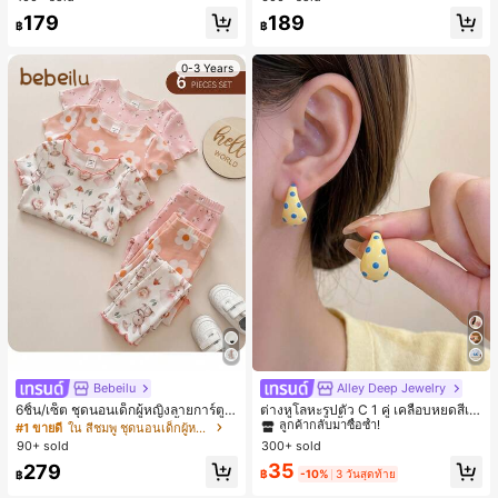
179
189
฿
฿
0-3 Years
Bebeilu
Alley Deep Jewelry
#1 ขายดี
ใน โบโฮ ต่างหูผู้หญิง
ลูกค้ากลับมาซื้อซ้ำ!
6ชิ้น/เซ็ต ชุดนอนเด็กผู้หญิงลายการ์ตูน
ต่างหูโลหะรูปตัว C 1 คู่ เคลือบหยดสีเห
หมีและดอกไม้ คอกลม แขนสั้น กางเกง
ลือง ลายจุดสีน้ำเงิน สไตล์ยุโรปและอเม
เกือบหมดแล้ว!
#1 ขายดี
ใน สีชมพู ชุดนอนเด็กผู้หญิง
#1 ขายดี
#1 ขายดี
ใน โบโฮ ต่างหูผู้หญิง
ใน โบโฮ ต่างหูผู้หญิง
ขาสั้น ขอบระบาย สวมใส่สบาย
ริกัน แฟชั่นส่วนตัว หวานและสง่างาม
90+ sold
300+ sold
ลูกค้ากลับมาซื้อซ้ำ!
ลูกค้ากลับมาซื้อซ้ำ!
สำหรับผู้หญิงและเด็กหญิง สำหรับการเ
เกือบหมดแล้ว!
เกือบหมดแล้ว!
#1 ขายดี
ใน โบโฮ ต่างหูผู้หญิง
35
279
ดินทาง งานแต่งงาน ปาร์ตี้ วันเกิด ของ
฿
-10%
3 วันสุดท้าย
฿
ลูกค้ากลับมาซื้อซ้ำ!
ขวัญคริสต์มาส 2026