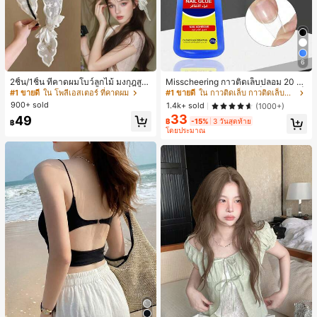
6
2ชิ้น/1ชิ้น ที่คาดผมโบว์ลูกไม้ มงกุฎสูง
Misscheering กาวติดเล็บปลอม 20 กรั
แถบกว้าง สีดำ สีขาว สำหรับใส่ประจำ
ม แรงยึดสูง เจลสติกเกอร์เล็บนุ่ม แห้งเร็
#1 ขายดี
ใน โพลีเอสเตอร์ ที่คาดผม
#1 ขายดี
ใน กาวติดเล็บ กาวติดเล็บและสารยึดติด
วัน กิ๊บติดผม ยางรัดผม (ลายปักดอกไม้
ว เหมาะสำหรับผู้เริ่มต้นทำเล็บ ติดทนน
900+ sold
1.4k+ sold
(1000+)
จัดวางแบบสุ่ม)
าน
33
49
฿
-15%
3 วันสุดท้าย
฿
โดยประมาณ