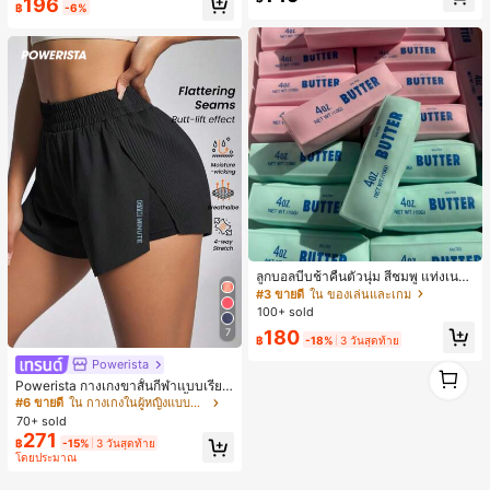
196
฿
-6%
ลูกบอลบีบช้าคืนตัวนุ่ม สีชมพู แท่งเนย
บีบคลายเครียด นุ่มยืดหยุ่น ของเล่นบีบ
#3 ขายดี
ใน ของเล่นและเกม
4 ออนซ์ ของเล่นเกลือ เหมาะสำหรับขอ
100+ sold
งขวัญวันหยุด ของขวัญสนุกและน่ารัก
180
7
ของขวัญวันเกิด ของขวัญอีสเตอร์ ของ
฿
-18%
3 วันสุดท้าย
ขวัญฮาโลวีน ของขวัญคริสต์มาส ของข
Powerista
1
วัญปาร์ตี้ สกวิชชี่ ของเล่นสกวิชชี่ ของเ
ล่นคลายเครียดสกวิชชี่ สกวิชชี่เกี๊ยว ขอ
1
Powerista กางเกงขาสั้นกีฬาแบบเรียบ
งเล่นสำหรับผู้ใหญ่ ผู้หญิง สกวิชชี่กรอบ
ง่าย สไตล์วันทุกวัน กางเกงขาสั้นสบาย
#6 ขายดี
ใน กางเกงในผู้หญิงแบบแอคทีฟ
สกวิชชี่เนยกรอบ บีบ ลูกบอลสลัชชี่
พร้อมเสวตเตอร์
70+ sold
271
฿
-15%
3 วันสุดท้าย
โดยประมาณ