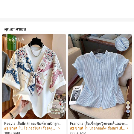
คุณอาจชอบ
7
12
Resyla เสื้อยืดลำลองพิมพ์ลายปักลูกปัด
Franclia เสื้อเชิ้ตผู้หญิงแขนสั้นคอระบา
รูปโบว์ขนาดใหญ่สำหรับผู้หญิง
ยกระดุมเดี่ยวลายทาง
#3 ขายดี
ใน โอเวอร์ไซส์ เสื้อยืดผู้หญิง
#2 ขายดี
ใน ปลอกคอตั้ง เสื้อสตรี เสื้อเบลาส์ & Tee
100+ sold
600+ sold