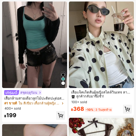
เกือบหมดแล้ว!
#1 ขายดี
ใน กระเป๋า เสื้อคลุมลำลอง
ลูกค้ากลับมาซื้อซ้ำ!
เสื้อแจ็คเก็ตสั้นผู้หญิงสไตล์วินเทจ ลายจุ
#ชุดฤดูร้อน
ดขนาดใหญ่ คอตั้ง เอวเข้ารูป แขนพอง
#1 ขายดี
#1 ขายดี
ใน กระเป๋า เสื้อคลุมลำลอง
ใน กระเป๋า เสื้อคลุมลำลอง
เสื้อกล้ามสายเดี่ยวลูกไม้ปะติดปะต่อสไ
ทรงหลวม แฟชั่นอเนกประสงค์ สำหรับใ
100+ sold
ลูกค้ากลับมาซื้อซ้ำ!
ลูกค้ากลับมาซื้อซ้ำ!
ตล์เกาหลี, สุนทรียศาสตร์ Y2K, เสื้อผ้าส
#1 ขายดี
ใน สีเขียว เสื้อกล้ามผู้หญิง & Camis
ส่ประจำวันและไปเที่ยวพักผ่อน
ตรีทแวร์ลำลองฤดูร้อน
#1 ขายดี
ใน กระเป๋า เสื้อคลุมลำลอง
368
400+ sold
฿
-10%
3 วันสุดท้าย
ลูกค้ากลับมาซื้อซ้ำ!
199
฿