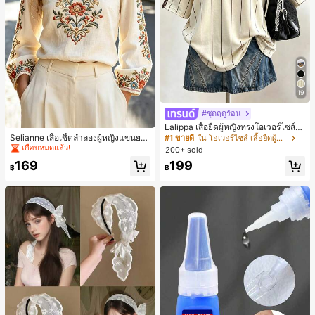
19
#ชุดฤดูร้อน
#2 ขายดี
ใน งานปัก เสื้อทำงาน
Lalippa เสื้อยืดผู้หญิงทรงโอเวอร์ไซส์ค
วามยาวกลาง คอกลม ไหล่ตก ลายพิมพ์
เกือบหมดแล้ว!
Selianne เสื้อเชิ้ตลำลองผู้หญิงแขนยา
#1 ขายดี
ใน โอเวอร์ไซส์ เสื้อยืดผู้หญิง
ตัวอักษรและลายทางแนวตั้ง สไตล์แฟชั่
ว คอวีเว้า ลายดอกไม้
#2 ขายดี
#2 ขายดี
ใน งานปัก เสื้อทำงาน
ใน งานปัก เสื้อทำงาน
200+ sold
นมินิมอล ของขวัญให้เพื่อน
เกือบหมดแล้ว!
เกือบหมดแล้ว!
169
199
฿
฿
#2 ขายดี
ใน งานปัก เสื้อทำงาน
เกือบหมดแล้ว!