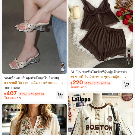
5
SHEIN ชุดชั้นในเซ็กซี่ผู้หญิงผ้าตาข่าย
มีโครงคัพบาง
#1 ขายดี
ใน ผ้าตาข่าย ชุดนอนผู้หญิง
รองเท้าแตะส้นสูงหัวตัดผูกโบว์ลายจุดส
220
ายเดี่ยวส้นไม่สมมาตรสำหรับผู้หญิง, รอ
#1 ขายดี
ใน เรขาคณิต รองเท้าแตะส้นสูงผู้หญิง
฿
-15%
3 วันสุดท้าย
งเท้าแตะส้นสูงหนังเทียมสีขาวหรูหรา
โดยประมาณ
100+ sold
สำหรับฤดูร้อน
407
฿
-15%
3 วันสุดท้าย
โดยประมาณ