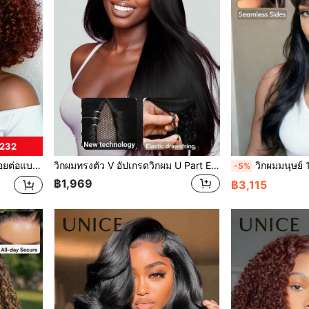
฿232
้า พร้อมเชือกรูดเส้นผมหน้าผาก Eunice Hair
วิกผมทรงตัว V อัปเกรดวิกผม U Part EasiContour™ วิกผม V Part แบบไร้กาว Yaki Straight พร้อมเชือกรูด Invisi ไม่ต้องเย็บ คลิปอินครึ่งวิกผมสำหรับผู้เริ่มต้น ใช้งานง่าย พร้อมสวมใส่ Go Unice Wigs สำหรับผู้หญิง
วิกผมมนุษย์ 100%, หน้าม้าแบบม่าน, สีดำฟู, ตัดล่วงหน้า ฟอกล่วงหน้า ถอนล่วงหน้า, วิกผ
-5%
฿1,969
฿3,115