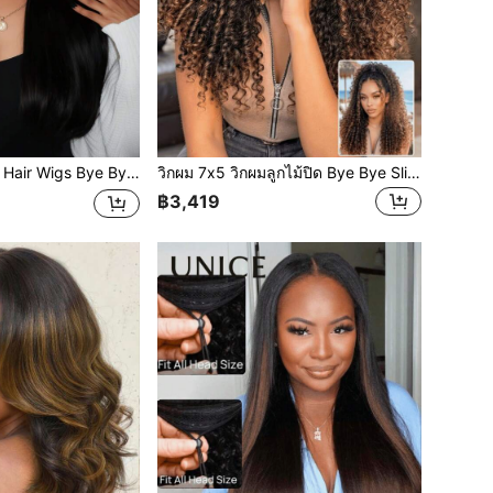
ฟอกสีล่วงหน้า ตัดล่วงหน้า ผมตรง มีเชือกรูด 100% ผมมนุษย์แท้ ลูกไม้ใส สำหรับผู้หญิง เหมาะสำหรับมือใหม่ ถอนเส้นผมเรียบร้อย
วิกผม 7x5 วิกผมลูกไม้ปิด Bye Bye Slip™ Glueless Lace ไฮไลท์สีดำถึงน้ำตาลแดง Ombre Burmese Curly พร้อมปลายม้วนนิ้ว วิกผมสวมใส่ไปกับ Invisi Drawstring Defined Coils ผมมนุษย์ 100% ตัดล่วงหน้า ฟอกล่วงหน้า ถอนล่วงหน้า Unice Hair สำหรับผู้หญิง
฿3,419