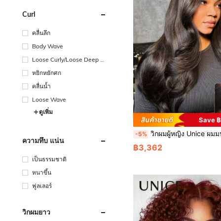
Curl
คลื่นลึก
Body Wave
Loose Curly/Loose Deep W
ave
หยิกหยักศก
คลื่นน้ำ
Loose Wave
ดูเพิ่ม
Save ฿
วิกผมผู้หญิง Unice ผมมนุษย์แท้ 100% 13x4 Pre-Everything™ ลูกไม้หน้าใส ลอนคลื่นตัว วิกผมจริงจากหูถึงหู ลูกไม้พอดีขึ้น วิกผมหน้าตัดล่ว
-5%
ความทึบ แน่น
฿3,362
เป็นธรรมชาติ
หนาขึ้น
ฟูลเลอร์
วิกผมยาว