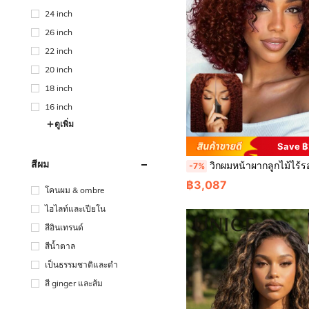
24 inch
26 inch
22 inch
20 inch
18 inch
16 inch
ดูเพิ่ม
Save 
สีผม
วิกผมหน้าผากลูกไม้ไร้รอยต่อแบบไม่ใช้กาว 7x5 นิ้ว ผมมนุษย์ 100% ลอนหยิกแบบไม่มีปม ย้อมสีพระอาทิตย์ตก ตัดขอบและเล็มขอบล่วงหน
-7%
฿3,087
โคนผม & ombre
ไฮไลท์และเปียโน
สีอินเทรนด์
สีน้ำตาล
เป็นธรรมชาติและดำ
สี ginger และส้ม