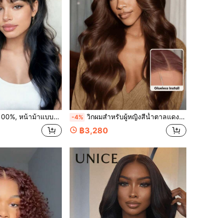
มลูกไม้ด้านหน้า 7x5, วิกผมหยักศกธรรมชาติฟู, สวมใส่และไปได้เลย, ไม่ต้องใช้กาว, วิกผมลูกไม้ปิด, วิกผมผู้หญิง, UNICE Hair
วิกผมสำหรับผู้หญิงสีน้ำตาลแดงผสมสี 13x4 ลูกไม้ด้านหน้าแบบ Pre-Everything, Pre Plucked, Pre Cut, ลูกไม้ด้านหน้าแบบ Loose Wave, วิกผมมนุษย์ 100% พร้อมเชือกรูด, เลเยอร์กรอบหน้า, สวมใส่ง่าย, เหมาะกับทุกขนาดศีรษะ, ลูกไม้โปร่งใส, สามารถย้อมได้, Unice Hair
-4%
฿3,280