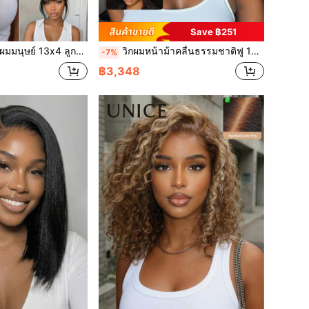
Save ฿251
่วงหน้า ถอนล่วงหน้า ลูกไม้หน้า สีดำ ฟูธรรมชาติ คลื่นหลวม ม่านหน้า Bye-Bye Slip วิกผมกรอบหน้าสำหรับผู้หญิง Unice Hair
วิกผมหน้าม้าคลื่นธรรมชาติฟู 13x4 ตัดสำเร็จ ฟอกสีสำเร็จ ถอนเส้นผมสำเร็จ ไม่ใช้กาว ไม่ใช้สารยึดติด สำหรับผู้หญิง Unice Hair
-7%
฿3,348