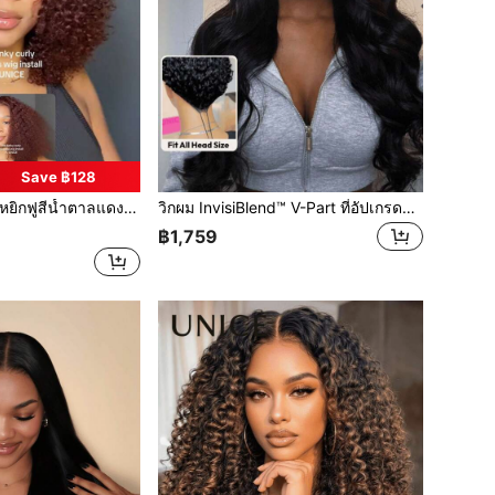
Save ฿128
 ไม่ต้องพันกัน สวมใส่ได้โดยไม่ต้องใช้กาว วิกผมบ๊อบ ความหนาแน่น 180% วิกผมหน้าลูกไม้สำหรับผู้หญิง
วิกผม InvisiBlend™ V-Part ที่อัปเกรดแล้วพร้อมฝาปิดแบบมีเชือกรูด, ใช้งานง่ายสำหรับผู้เริ่มต้นโดยมีสารตกค้างน้อยที่สุด, วิกผมสีดำธรรมชาติรูปตัว V EasiContour สำหรับผู้หญิง โดย UNice
฿1,759