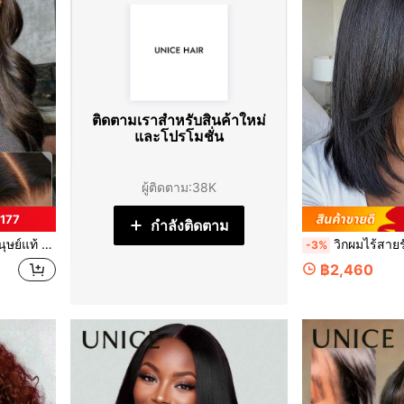
ติดตามเราสำหรับสินค้าใหม่
และโปรโมชั่น
ผู้ติดตาม
:
38K
177
กำลังติดตาม
งหน้า ฟอกสีล่วงหน้า ถอนล่วงหน้า พร้อมสวมใส่
วิกผมไร้สายรัดกันลื่น 7x5 Bye Bye Knots วิกผมลูกไม้ด้านหน้าแบบไร้กาว Yaki 
-3%
฿2,460