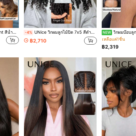
วิกผมบ๊อบลอน 7x5 Lace Front สีน้ำตาลไฮไลท์กรอบหน้าสีบลอนด์น้ำผึ้ง แบบไม่ต้องใช้กาว สวมใส่ได้ทันที ปิดด้วยเชือกรูด ตัดทรงบ๊อบง่ายๆ ผมแท้ 100% ตัดแต่งล่วงหน้า ฟอกสีล่วงหน้า และถอนเส้นผมล่วงหน้า Bye-Bye Slip™ วิกผมลูกไม้ใส สำหรับมือใหม่ Unice Wig
UNice วิกผมลูกไม้ปิด 7x5 สีดำธรรมชาติ ลอนเกลียว ไม่ต้องใช้กาว ทรงผมสำหรับวันหยุด ผมหยักศกไม่พันกัน ผมมนุษย์ 100% ตัดล่วงหน้า ถอนล่วงหน้า วิกผมลูกไม้ใสฟอกสีล่วงหน้า พร้อมใส่
วิกผมบ๊อบลูกไม้ 7x5 Bye Bye Slip™ ลายบาลายาจไฮไลท์ลอนบอดี้เวฟ ตัดแต่งล่วงหน้า ฟอกสีล่วงหน้า ถอนเส้นผม
-4%
NEW
เหลือแค่1ชิ้น
฿2,710
฿2,319