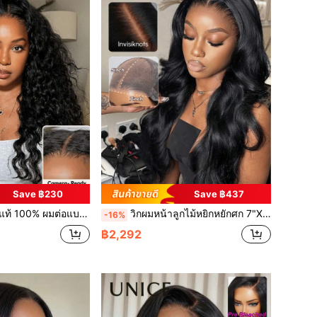
Save ฿230
Save ฿437
 ตัดแต่งทรงผมมาแล้ว ฟอกสีและถอนขนมาแล้ว สวมใส่ง่าย ไม่ต้องใช้กาว วิกผมลอนคลื่นแบบไม่มีกาว สำหรับผู้หญิง ผมสวยเป็นธรรมชาติ
วิกผมหน้าลูกไม้หยิกหยักศก 7"X5", ฟอกสีไว้แล้ว, ถอนไว้แล้ว, ตัดลูกไม้ด้านหน้าไว้แล้ว, ผมแท้, ไม่ต้องใช้กาว, สวมใส่ง่าย, วิกผมแท้สำหรับผู้หญิง, Unice Hair
-16%
฿2,292