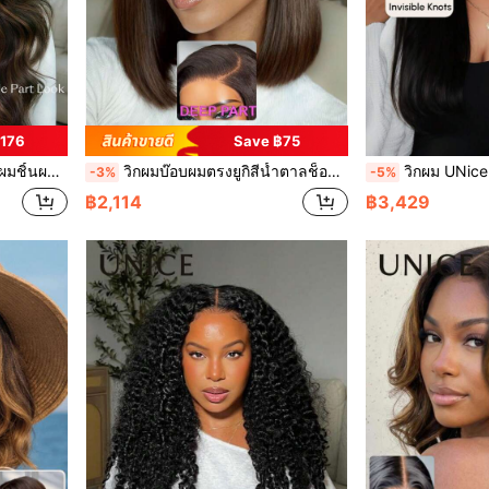
฿176
Save ฿75
มมนุษย์ 100% ไม่ต้องใช้กาว เหมาะสำหรับผู้เริ่มต้น Unice Wig
วิกผมบ๊อบผมตรงยูกิสีน้ำตาลช็อกโกแลตเข้ม Hair Bye-Bye Slip™ 7x5 Lace Closure แบบไม่ใช้กาว แสกข้าง มีเชือกรูด ปมผมฟอกสีล่วงหน้า หมวกระบายอากาศได้ ผมมนุษย์แท้ 100% ลูกไม้โปร่งใส ปรับแสกได้ง่าย เหมาะสำหรับผู้เริ่มต้น Unice สำหรับผู้หญิง
วิกผม UNice Hair Wigs Bye Bye Slip™ แบบ Pre Everything Frontal วิกหน้าลูกไม้ 13x4 
-3%
-5%
฿2,114
฿3,429