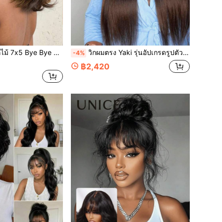
ล่วงหน้า พร้อมเชือกรูดล่องหน ระบายอากาศได้ จัดทรงง่าย ใส่ได้ทันที ไม่ต้องใช้กาว ผมมนุษย์แท้ 100% วิกปิดลูกไม้โปร่งใส เหมาะสำหรับมือใหม่ Unice Wig
วิกผมตรง Yaki รุ่นอัปเกรดรูปตัว V พร้อมหางม้าแบบพลิกกลับได้, Magic V-Line, เหมาะสำหรับผู้เริ่มต้น, เหลือชิ้นส่วนวิกผมน้อยที่สุด, จัดแต่งทรงง่าย, แสกกลางรูปตัว V, ไม่มีกาว, วิกผม Yaki สีดำไล่ระดับสีน้ำตาลแดงอมน้ำตาลพร้อมหางม้าที่มองไม่เห็น, วิกผม UNice สำหรับผู้หญิง
-4%
฿2,420