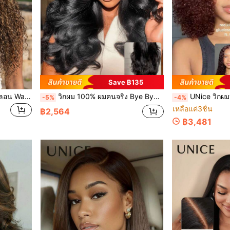
Save ฿135
วิกผม Unice ผมมนุษย์ 100% ลอน Water Wave สีบลอนด์ทองไฮไลท์ Balayage แบบ Bye Bye Slip™ พร้อมลูกไม้ปิดผม 7x5 แบบใส ไม่ต้องใช้กาว สวมใส่ได้ทันที มีเชือกรูด ปรับให้เข้ากับทุกขนาดศีรษะ เหมาะสำหรับมือใหม่ ตัดแต่งล่วงหน้า ฟอกสีล่วงหน้า และถอนผมล่วงหน้า
วิกผม 100% ผมคนจริง Bye Bye Slip Wig Feathered Layer Left Side Part 200% ความหนา BOB วิกผมพร้อมแถบซิลิโคนยึดแน่น เชือกรูด Pre Heavy Layer Pre Cut Pre Bleached Pre Plucked Natural Black 7x5 Lace Front Bye Bye Knots Transparent Lace Unice Hair
UNice วิกผมหยิกฟูสีน้ำตาลแดง 7x5 ตัดแต่งทรงผมและฟอกสีเรียบร้อยแล้ว
-5%
-4%
เหลือแค่3ชิ้น
฿2,564
฿3,481