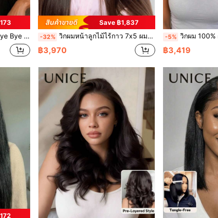
฿173
Save ฿1,837
ดำธรรมชาติ ใส่ได้ง่ายกับทุกขนาดศีรษะ ลูกไม้ใส Unice Hair
วิกผมหน้าลูกไม้ไร้กาว 7x5 ผมมนุษย์ 100% สีดำไล่สีน้ำตาลเชสนัท ผมตรง พร้อมเชือกรูดซ่อน เหมาะสำหรับทุกรูปศีรษะ ลูกไม้ใสย้อมสีได้ Unice Hair
วิกผม 100% ผมมนุษย์ 13x4 ลูกไม้หน้า Pre-Everything™ พร้อมเชือกดึง ตัดล่วงหน้า ฟอกล
-32%
-5%
฿3,970
฿3,419
172