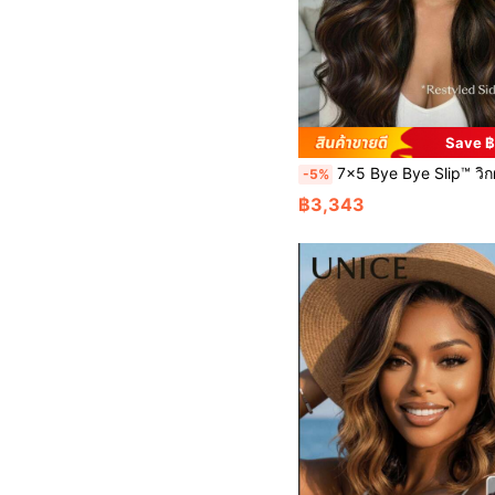
Save 
7x5 Bye Bye Slip™ วิกผมชิ้นผมลูกไม้ปิดสีดำไฮไลท์สีน้ำตาลทอง ผมลอนคลื่น เชือกรูด ผมลอนคลื่นนุ่มลื่น เลเยอร์กรอบหน้า เส้นผมตัดแต่งล่วงหน้า ฟอกสีล่วงหน้า ถอนเส้นผมล่วงหน้า วิกผมลูกไม้โปร่งใสผสมผ
-5%
฿3,343