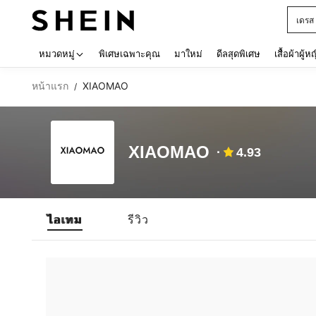
เดรส
Use up 
หมวดหมู่
พิเศษเฉพาะคุณ
มาใหม่
ดีลสุดพิเศษ
เสื้อผ้าผู้ห
หน้าแรก
XIAOMAO
/
XIAOMAO
4.93
ไอเทม
รีวิว