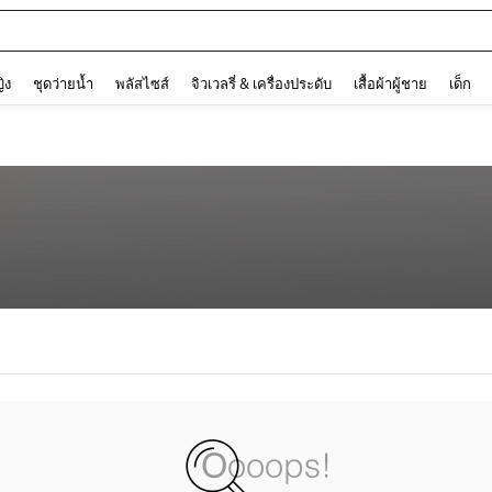
and down arrow keys to navigate search การค้นหาล่าสุด and ค้นหา. Press Enter to
ญิง
ชุดว่ายน้ำ
พลัสไซส์
จิวเวลรี่ & เครื่องประดับ
เสื้อผ้าผู้ชาย
เด็ก