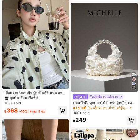
ลองในชีวิตประจำวัน, ย้อนยุคโรแมนติ
กยุค 90, ปาร์ตี้, แขกงานแต่งงาน, เพื่อ
นเจ้าสาว, เจ้าภาพ, ออกนอกบ้าน, งาน
สังคม, ออกเดท, ปาร์ตี้, คอนเสิร์ต, พิธีจ
บการศึกษา, บรันช์, สนามบิน
#1 ขายดี
ใน กระเป๋า เสื้อคลุมลำลอง
ลูกค้ากลับมาซื้อซ้ำ!
22
#1 ขายดี
#1 ขายดี
ใน กระเป๋า เสื้อคลุมลำลอง
ใน กระเป๋า เสื้อคลุมลำลอง
เสื้อแจ็คเก็ตสั้นผู้หญิงสไตล์วินเทจ ลายจุ
#คลัตช์งานแต่งงาน
ดขนาดใหญ่ คอตั้ง เอวเข้ารูป แขนพอง
ลูกค้ากลับมาซื้อซ้ำ!
ลูกค้ากลับมาซื้อซ้ำ!
ทรงหลวม แฟชั่นอเนกประสงค์ สำหรับใ
กระเป๋าถือมุกดอกไม้สำหรับผู้หญิง, เหม
100+ sold
#1 ขายดี
ใน กระเป๋า เสื้อคลุมลำลอง
ส่ประจำวันและไปเที่ยวพักผ่อน
าะสำหรับชุดราตรี, ชุดบอล, เครื่องประ
#1 ขายดี
ใน เลื่อม กระเป๋าราตรีผู้หญิง
ลูกค้ากลับมาซื้อซ้ำ!
368
ดับงานแต่งงาน, กระเป๋าสตางค์สุภาพส
฿
-10%
ล่าสุด 8 ชม
100+ sold
ตรีหรูหรา, ของขวัญสำหรับผู้หญิง (ลาย
249
สุ่ม)
฿