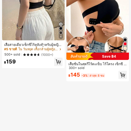
ศึกษา
4
เสื้อสายเดี่ยวเซ็กซี่ไร้หลังสำหรับผู้หญิง
พร้อมบราแบบมีฟองน้ำ, เสื้อกล้ามแขน
#5 ขายดี
ใน วันหยุด เสื้อกล้ามผู้หญิง & Camis
กุด, เสื้อลำลองสีดำสำหรับฤดูร้อน
500+ sold
(1000+)
Save ฿4
159
฿
เสื้อชั้นในสตรีไร้ตะเข็บ ไร้โครง เซ็กซี่ ด้
านข้างไม่ลื่น แผ่นรองถอดได้ ลายไขว้ห
300+ sold
ลัง ไร้สาย สบายตลอดวัน
145
฿
-3%
ล่าสุด 8 ชม