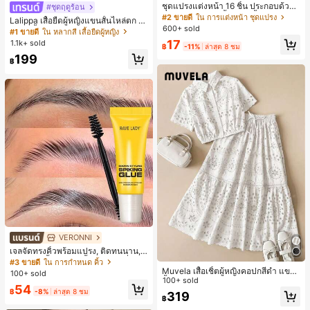
ชุดแปรงแต่งหน้า 16 ชิ้น ประกอบด้วยแ
#ชุดฤดูร้อน
ปรงแต่งหน้า 13 ชิ้น, ฟองน้ำแต่งหน้ารู
#2 ขายดี
ใน การแต่งหน้า ชุดแปรง
Lalippa เสื้อยืดผู้หญิงแขนสั้นไหล่ตก ค
ปหยดน้ำ 1 ชิ้น, แปรงแป้งรองพื้นกลม 1
600+ sold
อวีปกเสื้อ ลายพิมพ์ดิจิทัลลายทาง สไตล์
#1 ขายดี
ใน หลากสี เสื้อยืดผู้หญิง
ชิ้น และฟองน้ำแต่งหน้ารูปสามเหลี่ยม
สปอร์ตแฟชั่นมินิมอล ของขวัญสำหรับเ
17
1.1k+ sold
1 ชิ้น - ชุดคลาสสิก ทำจากขนสังเคราะ
฿
-11%
ล่าสุด 8 ชม
พื่อน
ห์นุ่มและเป็นมิตรต่อผิว เหมาะสำหรับผู้
199
฿
หญิงและเด็กผู้หญิง เหมาะสำหรับฤดูใบ
ไม้ร่วงและฤดูหนาว
VERONNI
เจลจัดทรงคิ้วพร้อมแปรง, ติดทนนาน, เ
จลจัดทรงคิ้ว 3D, กันน้ำและกันเหงื่อ, เห
#3 ขายดี
ใน การกำหนด คิ้ว
มาะสำหรับทุกประเภทผิว, เจลคิ้วใสติด
Muvela เสื้อเชิ้ตผู้หญิงคอปกสีดำ แขน
100+ sold
ทนนาน, สร้างรูปทรงคิ้วธรรมชาติ
สั้น กระดุมหน้า ปักลายฉลุ เอวยางยืด ส
100+ sold
54
ไตล์วินเทจสำหรับฤดูใบไม้ผลิ/ฤดูร้อน เ
฿
-8%
ล่าสุด 8 ชม
319
฿
หมาะสำหรับใส่ทำงาน, โอกาสทางการ,
สไตล์หรูหราสำหรับเดินทางในเมือง, ลำ