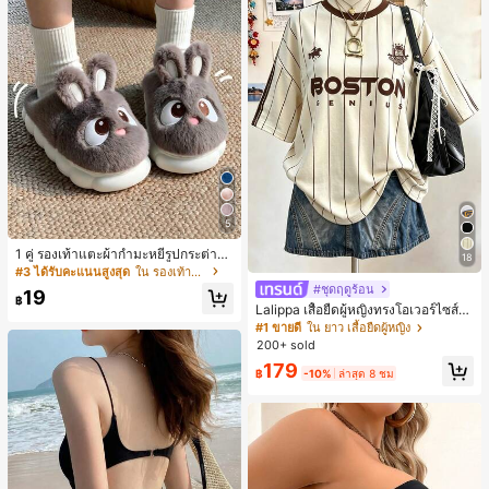
5
1 คู่ รองเท้าแตะผ้ากำมะหยี่รูปกระต่าย
18
สำหรับผู้หญิง, อบอุ่นและสบาย, เหมาะ
#3 ได้รับคะแนนสูงสุด
ใน รองเท้าแตะใส่ในบ้าน
สำหรับใส่ลำลองในฤดูใบไม้ร่วง/ฤดูหน
#ชุดฤดูร้อน
19
าว, รองเท้าบ้านผู้หญิงหรูหราใหม่, ส้นเ
฿
Lalippa เสื้อยืดผู้หญิงทรงโอเวอร์ไซส์ค
ตี้ย, หัวกลมเรียบง่าย, อุปกรณ์เสริมสำห
วามยาวกลาง คอกลม ไหล่ตก ลายพิมพ์
#1 ขายดี
ใน ยาว เสื้อยืดผู้หญิง
รับฤดูหนาวที่อบอุ่น, รองเท้าแตะผ้ากำม
ตัวอักษรและลายทางแนวตั้ง สไตล์แฟชั่
ะหยี่น่ารัก, ของขวัญปีใหม่/วันวาเลนไท
200+ sold
นมินิมอล ของขวัญให้เพื่อน
น์ในอุดมคติ, รองเท้าแตะคู่รัก, ของขวั
179
฿
-10%
ล่าสุด 8 ชม
ญวันแม่, สวน, ของตกแต่งห้องครัว, ฤดู
ร้อน, ชายหาด, ของใช้จำเป็นสำหรับกา
รเดินทาง, ของตกแต่งห้อง, นุ่มนิ่ม, การ
สำเร็จการศึกษา, ชั้นวางรองเท้า, ประห
ยัดพื้นที่จัดเก็บ, กลางแจ้ง, สวน, พิธีสำเ
ร็จการศึกษา, พิธีจบการศึกษา, ยินดีด้ว
ยบัณฑิต, บัณฑิตที่สำเร็จการศึกษา, ผู้ก
ล่าวคำอำลา, เรียนจบ, งานเลี้ยงจบการ