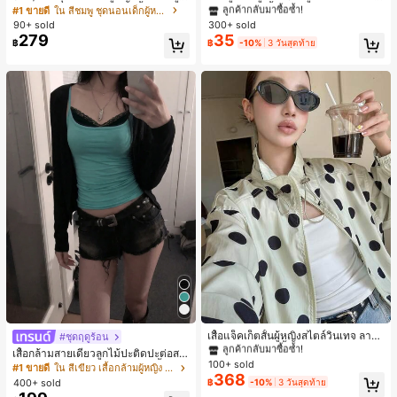
หมีและดอกไม้ คอกลม แขนสั้น กางเกง
ลือง ลายจุดสีน้ำเงิน สไตล์ยุโรปและอเม
ลูกค้ากลับมาซื้อซ้ำ!
ลูกค้ากลับมาซื้อซ้ำ!
#1 ขายดี
ใน สีชมพู ชุดนอนเด็กผู้หญิง
ขาสั้น ขอบระบาย สวมใส่สบาย
ริกัน แฟชั่นส่วนตัว หวานและสง่างาม
90+ sold
300+ sold
เกือบหมดแล้ว!
เกือบหมดแล้ว!
#1 ขายดี
ใน โบโฮ ต่างหูผู้หญิง
สำหรับผู้หญิงและเด็กหญิง สำหรับการเ
279
35
ลูกค้ากลับมาซื้อซ้ำ!
฿
฿
-10%
3 วันสุดท้าย
ดินทาง งานแต่งงาน ปาร์ตี้ วันเกิด ของ
เกือบหมดแล้ว!
ขวัญคริสต์มาส 2026
#1 ขายดี
ใน กระเป๋า เสื้อคลุมลำลอง
ลูกค้ากลับมาซื้อซ้ำ!
#1 ขายดี
#1 ขายดี
ใน กระเป๋า เสื้อคลุมลำลอง
ใน กระเป๋า เสื้อคลุมลำลอง
เสื้อแจ็คเก็ตสั้นผู้หญิงสไตล์วินเทจ ลายจุ
#ชุดฤดูร้อน
ดขนาดใหญ่ คอตั้ง เอวเข้ารูป แขนพอง
ลูกค้ากลับมาซื้อซ้ำ!
ลูกค้ากลับมาซื้อซ้ำ!
เสื้อกล้ามสายเดี่ยวลูกไม้ปะติดปะต่อสไ
ทรงหลวม แฟชั่นอเนกประสงค์ สำหรับใ
100+ sold
#1 ขายดี
ใน กระเป๋า เสื้อคลุมลำลอง
ตล์เกาหลี, สุนทรียศาสตร์ Y2K, เสื้อผ้าส
#1 ขายดี
ใน สีเขียว เสื้อกล้ามผู้หญิง & Camis
ส่ประจำวันและไปเที่ยวพักผ่อน
368
ตรีทแวร์ลำลองฤดูร้อน
ลูกค้ากลับมาซื้อซ้ำ!
400+ sold
฿
-10%
3 วันสุดท้าย