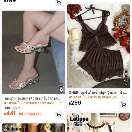
199
฿
5
SHEIN ชุดชั้นในเซ็กซี่ผู้หญิงผ้าตาข่าย
มีโครงคัพบาง
#1 ขายดี
ใน ผ้าตาข่าย ชุดนอนผู้หญิง
รองเท้าแตะส้นสูงหัวตัดผูกโบว์ลายจุดส
259
ายเดี่ยวส้นไม่สมมาตรสำหรับผู้หญิง, รอ
#1 ขายดี
ใน เรขาคณิต รองเท้าแตะส้นสูงผู้หญิง
฿
งเท้าแตะส้นสูงหนังเทียมสีขาวหรูหรา
100+ sold
สำหรับฤดูร้อน
441
฿
-8%
3 วันสุดท้าย