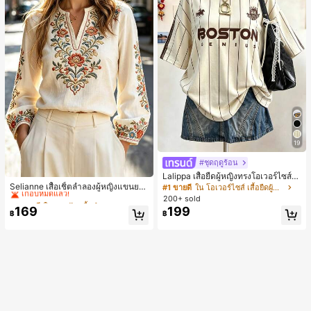
19
#ชุดฤดูร้อน
#2 ขายดี
ใน งานปัก เสื้อทำงาน
Lalippa เสื้อยืดผู้หญิงทรงโอเวอร์ไซส์ค
วามยาวกลาง คอกลม ไหล่ตก ลายพิมพ์
เกือบหมดแล้ว!
Selianne เสื้อเชิ้ตลำลองผู้หญิงแขนยา
#1 ขายดี
ใน โอเวอร์ไซส์ เสื้อยืดผู้หญิง
ตัวอักษรและลายทางแนวตั้ง สไตล์แฟชั่
ว คอวีเว้า ลายดอกไม้
#2 ขายดี
#2 ขายดี
ใน งานปัก เสื้อทำงาน
ใน งานปัก เสื้อทำงาน
200+ sold
นมินิมอล ของขวัญให้เพื่อน
169
199
เกือบหมดแล้ว!
เกือบหมดแล้ว!
฿
฿
#2 ขายดี
ใน งานปัก เสื้อทำงาน
เกือบหมดแล้ว!