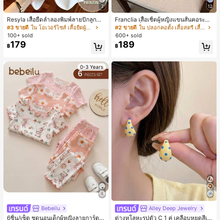
7
12
Resyla เสื้อยืดลำลองพิมพ์ลายปักลูกปัด
Franclia เสื้อเชิ้ตผู้หญิงแขนสั้นคอระบา
รูปโบว์ขนาดใหญ่สำหรับผู้หญิง
ยกระดุมเดี่ยวลายทาง
#3 ขายดี
ใน โอเวอร์ไซส์ เสื้อยืดผู้หญิง
#2 ขายดี
ใน ปลอกคอตั้ง เสื้อสตรี เสื้อเบลาส์ & Tee
100+ sold
600+ sold
179
189
฿
฿
0-3 Years
#1 ขายดี
ใน โบโฮ ต่างหูผู้หญิง
ลูกค้ากลับมาซื้อซ้ำ!
Bebeilu
Alley Deep Jewelry
เกือบหมดแล้ว!
#1 ขายดี
#1 ขายดี
ใน โบโฮ ต่างหูผู้หญิง
ใน โบโฮ ต่างหูผู้หญิง
6ชิ้น/เซ็ต ชุดนอนเด็กผู้หญิงลายการ์ตูน
ต่างหูโลหะรูปตัว C 1 คู่ เคลือบหยดสีเห