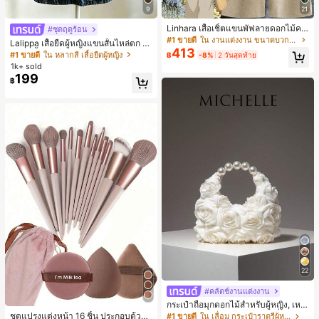
9
21
Linhara เสื้อเชิ้ตแขนพัฟลายดอกไม้คอ
#ชุดฤดูร้อน
ปกไม่สมมาตรสำหรับผู้หญิงไซส์ใหญ่ +
#1 ขายดี
ใน งานแต่งงาน ขนาดบวก Co-Ords
Lalippa เสื้อยืดผู้หญิงแขนสั้นไหล่ตก ค
กางเกงลำลองทรงหลวมเอวยางยืด 2 ชิ้
413
อวีปกเสื้อ ลายพิมพ์ดิจิทัลลายทาง สไตล์
#1 ขายดี
ใน หลากสี เสื้อยืดผู้หญิง
฿
-8%
2 วันสุดท้าย
น สำหรับฤดูใบไม้ผลิ/ฤดูร้อน
สปอร์ตแฟชั่นมินิมอล ของขวัญสำหรับเ
1k+ sold
พื่อน
199
฿
22
#คลัตช์งานแต่งงาน
กระเป๋าถือมุกดอกไม้สำหรับผู้หญิง, เหม
าะสำหรับชุดราตรี, ชุดบอล, เครื่องประ
ชุดแปรงแต่งหน้า 16 ชิ้น ประกอบด้วยแ
#1 ขายดี
ใน เลื่อม กระเป๋าราตรีผู้หญิง