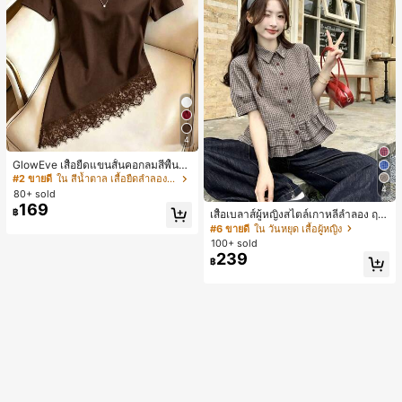
4
GlowEve เสื้อยืดแขนสั้นคอกลมสีพื้นลำ
ลองอเนกประสงค์สำหรับผู้หญิง
#2 ขายดี
ใน สีน้ำตาล เสื้อยืดลำลองพื้นฐาน
4
80+ sold
169
฿
เสื้อเบลาส์ผู้หญิงสไตล์เกาหลีลำลอง ฤดู
ใบไม้ผลิ/ฤดูร้อนใหม่ ชายระบาย ชิคแล
#6 ขายดี
ใน วันหยุด เสื้อผู้หญิง
ะหรูหรา
100+ sold
239
฿