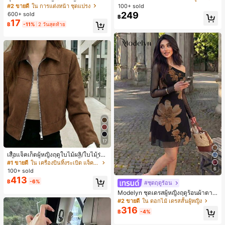
ดับงานแต่งงาน, กระเป๋าสตางค์สุภาพส
ปรงแต่งหน้า 13 ชิ้น, ฟองน้ำแต่งหน้ารู
#2 ขายดี
ใน การแต่งหน้า ชุดแปรง
100+ sold
ตรีหรูหรา, ของขวัญสำหรับผู้หญิง (ลาย
ปหยดน้ำ 1 ชิ้น, แปรงแป้งรองพื้นกลม 1
249
600+ sold
฿
สุ่ม)
ชิ้น และฟองน้ำแต่งหน้ารูปสามเหลี่ยม
17
฿
-11%
2 วันสุดท้าย
1 ชิ้น - ชุดคลาสสิก ทำจากขนสังเคราะ
ห์นุ่มและเป็นมิตรต่อผิว เหมาะสำหรับผู้
หญิงและเด็กผู้หญิง เหมาะสำหรับฤดูใบ
ไม้ร่วงและฤดูหนาว
17
เสื้อแจ็คเก็ตผู้หญิงฤดูใบไม้ผลิ/ใบไม้ร่วง
สีพื้น หนังเทียม สไตล์ปกคอเสื้อ ซิปขึ้น
#1 ขายดี
ใน เครื่องบินทิ้งระเบิด แจ็คเก็ตผู้หญิง
แขนยาว สไตล์ลำลอง วิทยาลัย สนามบิ
6
100+ sold
น เสื้อนอก สีน้ำตาล สไตล์สบายๆ ฤดูใบ
413
฿
-6%
ไม้ร่วง
#ชุดฤดูร้อน
Modelyn ชุดเดรสผู้หญิงฤดูร้อนผ้าตาข่
ายพิมพ์ลาย คอไม่สมมาตร จับจีบ หรูหร
#2 ขายดี
ใน ดอกไม้ เดรสสั้นผู้หญิง
า เซ็กซี่
316
฿
-4%