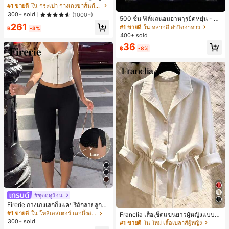
น 2 ใน 1 ฤดูร้อนที่สบายและกางเกงขา
#1 ขายดี
ใน กระเป๋า กางเกงขาสั้นกีฬาผู้หญิง
สั้นพรางแสงแดด
300+ sold
(1000+)
500 ชิ้น ฟิล์มถนอมอาหารยืดหยุ่น - ฝา
261
ครอบจานใสยืดหยุ่น, ใช้ซ้ำได้, หลากห
#1 ขายดี
ใน หลากสี ฝาปิดอาหาร
฿
-3%
ลายฟังก์ชัน, ไม่มีกลิ่น, ป้องกันฝุ่น เหมา
400+ sold
ะสำหรับบ้าน, ร้านอาหาร, ปิกนิก - เหม
36
าะกับขนาดจานทุกขนาด, สิ่งจำเป็นสำ
฿
-8%
หรับปิกนิก | ฟิล์มบรรจุภัณฑ์ตกแต่ง | ฟิ
ล์มพลาสติกใช้ซ้ำได้, ฟิล์มพลาสติกอาห
าร, สิ่งจำเป็นในครัว
#ชุดฤดูร้อน
Firerie กางเกงเลกกิ้งแคปรีถักลายลูกไม้
สีดำหรูหราสำหรับผู้หญิง อเนกประสงค์
#1 ขายดี
ใน โพลีเอสเตอร์ เลกกิ้งสตรี
Franclia เสื้อเชิ้ตแขนยาวผู้หญิงแบบห
สำหรับกีฬา แฟชั่น ชายหาด เทศกาลด
ลวมทรงสลัชชี่ลำลอง มีเชือกรูด ช่วยพร
300+ sold
#1 ขายดี
ใน ใหม่ เสื้อเบลาส์ผู้หญิง
นตรี ฤดูร้อนแบบสบายๆ
างหุ่น