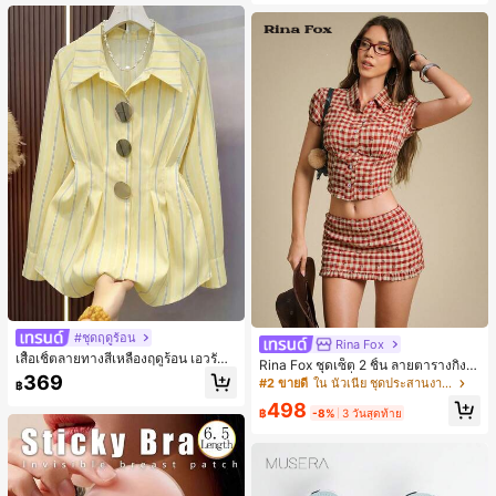
น, การมัดผม, การจัดทรงผม, การแต่งห
น้า, การจับคู่ชุด, อุปกรณ์เสริมประดับผ
ม
#ชุดฤดูร้อน
Rina Fox
เสื้อเชิ้ตลายทางสีเหลืองฤดูร้อน เอวรัด
Rina Fox ชุดเซ็ต 2 ชิ้น ลายตารางกิงแ
สไตล์ลำลองสำหรับเดินทางไปทำงาน ผ้
369
ฮมสีแดงสไตล์ฝรั่งเศสพิมพ์ลายดอกไม้ เ
#2 ขายดี
ใน นัวเนีย ชุดประสานงานสตรี
฿
าฝ้ายผสม กระดุมหน้า เสื้ออเนกประสงค์
สื้อครอปและกระโปรงมินิระบายเข้าชุด
498
฿
-8%
3 วันสุดท้าย