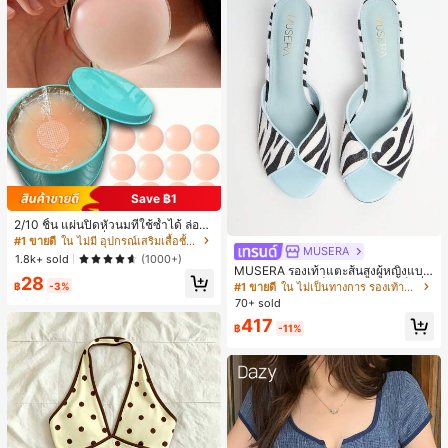
Save ฿1
2/10 ชิ้น แผ่นปิดหัวนมที่ใช้ซ้ำได้ ล่องห
น ไร้รอยต่อ & ไม่ลื่น เหมาะสำหรับโอก
#1 ขายดี
ใน ไม่มี อุปกรณ์เสริมเสื้อชั้นในผู้หญิง
MUSERA
าสต่างๆ สิ่งจำเป็นสำหรับฤดูร้อน
1.8k+ sold
(1000+)
MUSERA รองเท้าแตะส้นสูงผู้หญิงแบบ
28
มิวล์ หัวกลม ส้นเข็ม ลายม้าลาย เซ็กซี่ เ
#1 ขายดี
ใน ไม่เป็นทางการ รองเท้าแตะผู้หญิง
฿
-3%
ปิดหน้าเท้า โชว์นิ้วเท้า สำหรับปาร์ตี้ไน
70+ sold
ท์คลับ
417
฿
-11%