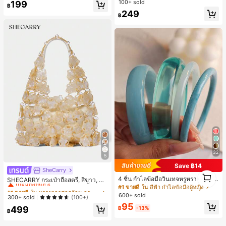
100+ sold
199
฿
249
฿
32
5
Save ฿14
SheCarry
#1 ขายดี
ใน บรรยากาศฤดูร้อน กระเป๋าหูหิ้วด้านบนผู้หญิง
1
4 ชิ้น กำไลข้อมือวินเทจหรูหรา ดีไซน์มิ
เกือบหมดแล้ว!
SHECARRY กระเป๋าถือสตรี, สีขาว, แฟ
1
นิมอลแฟชั่น เหมาะสำหรับใส่ในชีวิตปร
ชั่น, สง่างาม, วันหยุด, งานปาร์ตี้
#1 ขายดี
ใน สีฟ้า กำไลข้อมือผู้หญิง
#1 ขายดี
#1 ขายดี
ใน บรรยากาศฤดูร้อน กระเป๋าหูหิ้วด้านบนผู้หญิง
ใน บรรยากาศฤดูร้อน กระเป๋าหูหิ้วด้านบนผู้หญิง
ะจำวัน อะคริลิก เหมาะสำหรับใส่ในชีวิ
600+ sold
เกือบหมดแล้ว!
เกือบหมดแล้ว!
300+ sold
(100+)
ตประจำวันและงานปาร์ตี้ ของขวัญสำห
95
#1 ขายดี
ใน บรรยากาศฤดูร้อน กระเป๋าหูหิ้วด้านบนผู้หญิง
รับผู้หญิง
499
฿
-13%
฿
เกือบหมดแล้ว!