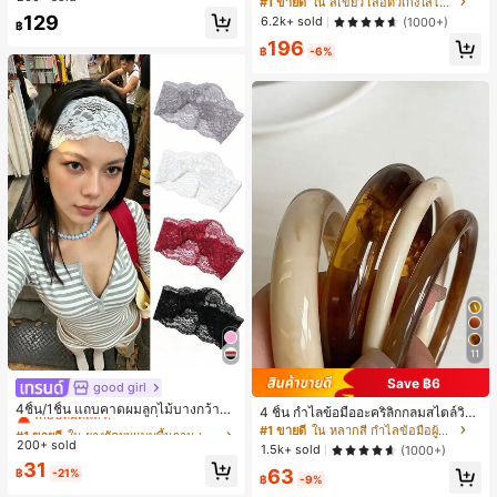
#1 ขายดี
ใน สีเขียว เสื้อตัวเก่งใส่ได้ทุกวัน
129
6.2k+ sold
(1000+)
฿
196
฿
-6%
11
Save ฿6
good girl
#1 ขายดี
ใน ยางรัดผมแบบพื้นฐาน เครื่องประดับผมผู้หญิง
เกือบหมดแล้ว!
4ชิ้น/1ชิ้น แถบคาดผมลูกไม้บางกว้างยื
4 ชิ้น กำไลข้อมืออะคริลิกกลมสไตล์วินเ
ดหยุ่นสำหรับผู้หญิง, แฟชั่นอเนกประสง
#1 ขายดี
#1 ขายดี
ใน ยางรัดผมแบบพื้นฐาน เครื่องประดับผมผู้หญิง
ใน ยางรัดผมแบบพื้นฐาน เครื่องประดับผมผู้หญิง
ทจหรูหราสำหรับผู้หญิง, ดีไซน์เรียบง่าย
#1 ขายดี
ใน หลากสี กำไลข้อมือผู้หญิง
ค์พรีเมียมหรูหราสไตล์มินิมอล ผ้าพันคอ
ทันสมัย, เหมาะสำหรับสวมใส่ในชีวิตปร
200+ sold
เกือบหมดแล้ว!
เกือบหมดแล้ว!
1.5k+ sold
(1000+)
เล็กๆ ห่วงผม อุปกรณ์เสริมผม, เหมาะสำ
ะจำวันและโอกาสต่างๆ, ของขวัญสำหรั
#1 ขายดี
ใน ยางรัดผมแบบพื้นฐาน เครื่องประดับผมผู้หญิง
31
หรับการออกไปข้างนอกประจำวัน, ลำล
63
บเธอ
฿
-21%
฿
-9%
เกือบหมดแล้ว!
อง, งานปาร์ตี้, การเดินทาง, การพักผ่อ