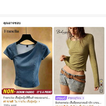
คุณอาจชอบ
9
Franclia เสื้อผู้หญิงสีพื้นลำลองอเนกปร
#ชุดฤดูร้อน
ะสงค์สำหรับใส่ประจำวัน
#1 ขายดี
ใน รายวัน เสื้อผู้หญิง
Bohemela เสื้อยืดคอกลมผ้าถัก แขนยา
200+ sold
ว สีเรียบ ใช้งานทั่วไป สำหรับผู้หญิง