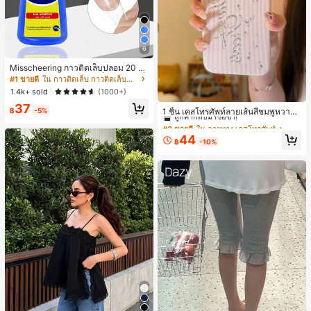
6
Misscheering กาวติดเล็บปลอม 20 กรั
ม แรงยึดสูง เจลสติกเกอร์เล็บนุ่ม แห้งเร็
#1 ขายดี
ใน กาวติดเล็บ กาวติดเล็บและสารยึดติด
ว เหมาะสำหรับผู้เริ่มต้นทำเล็บ ติดทนน
1.4k+ sold
(1000+)
าน
#3 ขายดี
ใน ลายทาง เคสโทรศัพท์
37
ลูกค้ากลับมาซื้อซ้ำ!
฿
-5%
1 ชิ้น เคสโทรศัพท์ลายเส้นสีชมพูหวาน
พิมพ์ตัวอักษรเลื่อม กันกระแทก กลิตเตอ
#3 ขายดี
#3 ขายดี
ใน ลายทาง เคสโทรศัพท์
ใน ลายทาง เคสโทรศัพท์
ร์ สำหรับ IPhone 17 Pro Max, 17 Pro,
ลูกค้ากลับมาซื้อซ้ำ!
ลูกค้ากลับมาซื้อซ้ำ!
44
16 Pro Max, 16 Pro, 15 Pro, 18 Pro, 1
฿
-10%
#3 ขายดี
ใน ลายทาง เคสโทรศัพท์
8 Pro Max ตกแต่งหัวใจสไตล์สวยงาม
ลูกค้ากลับมาซื้อซ้ำ!
สไตล์สาวหวานยอดนิยม