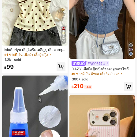
16
IslaSuriya เสื้อสีครีมเหลือง, เสื้อลายจุ
ด, ชุดผู้หญิง, เสื้อผู้หญิง, เสื้อกล้ามลำลอ
#1 ขายดี
ใน เนื้อผ้า เสื้อผู้หญิง
ง, กำลังเป็นที่นิยม, เสื้อแฟชั่น, เสื้อ Y2k,
1.2k+ sold
เสื้อผ้า Y2k, เสื้อหรูหรา, เสื้อคล้องคอ, เ
#ชุดฤดูร้อน
99
สื้อเซ็กซี่, เสื้อเปิดหลัง,
฿
DAZY เสื้อยืดผู้หญิงลำลองผูกเอวไขว้
สำหรับฤดูร้อน
#1 ขายดี
ใน พืชผล เสื้อยืดลำลอง
300+ sold
210
฿
-4%