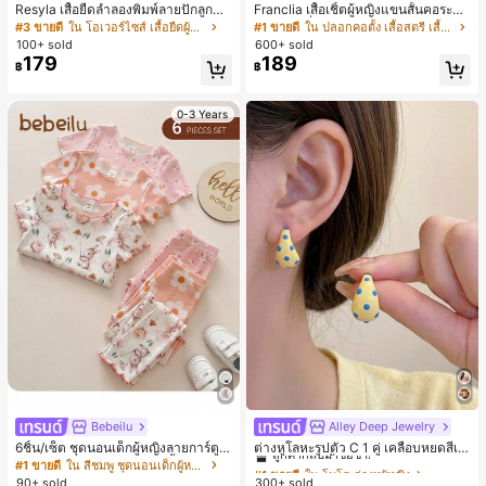
Resyla เสื้อยืดลำลองพิมพ์ลายปักลูกปัด
Franclia เสื้อเชิ้ตผู้หญิงแขนสั้นคอระบา
รูปโบว์ขนาดใหญ่สำหรับผู้หญิง
ยกระดุมเดี่ยวลายทาง
#3 ขายดี
ใน โอเวอร์ไซส์ เสื้อยืดผู้หญิง
#1 ขายดี
ใน ปลอกคอตั้ง เสื้อสตรี เสื้อเบลาส์ & Tee
100+ sold
600+ sold
179
189
฿
฿
0-3 Years
Bebeilu
Alley Deep Jewelry
#1 ขายดี
ใน โบโฮ ต่างหูผู้หญิง
ลูกค้ากลับมาซื้อซ้ำ!
6ชิ้น/เซ็ต ชุดนอนเด็กผู้หญิงลายการ์ตูน
ต่างหูโลหะรูปตัว C 1 คู่ เคลือบหยดสีเห
หมีและดอกไม้ คอกลม แขนสั้น กางเกง
ลือง ลายจุดสีน้ำเงิน สไตล์ยุโรปและอเม
เกือบหมดแล้ว!
#1 ขายดี
ใน สีชมพู ชุดนอนเด็กผู้หญิง
#1 ขายดี
#1 ขายดี
ใน โบโฮ ต่างหูผู้หญิง
ใน โบโฮ ต่างหูผู้หญิง
ขาสั้น ขอบระบาย สวมใส่สบาย
ริกัน แฟชั่นส่วนตัว หวานและสง่างาม
90+ sold
300+ sold
ลูกค้ากลับมาซื้อซ้ำ!
ลูกค้ากลับมาซื้อซ้ำ!