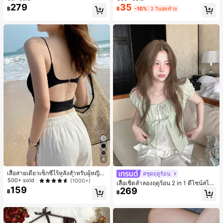
สำหรับผู้หญิงและเด็กหญิง สำหรับการเ
279
35
เกือบหมดแล้ว!
เกือบหมดแล้ว!
#1 ขายดี
ใน โบโฮ ต่างหูผู้หญิง
฿
฿
-10%
3 วันสุดท้าย
ดินทาง งานแต่งงาน ปาร์ตี้ วันเกิด ของ
ลูกค้ากลับมาซื้อซ้ำ!
ขวัญคริสต์มาส 2026
เกือบหมดแล้ว!
4
เสื้อสายเดี่ยวเซ็กซี่ไร้หลังสำหรับผู้หญิง
#ชุดฤดูร้อน
พร้อมบราแบบมีฟองน้ำ, เสื้อกล้ามแขน
500+ sold
(1000+)
เสื้อเชิ้ตลำลองฤดูร้อน 2 in 1 ดีไซน์สไต
กุด, เสื้อลำลองสีดำสำหรับฤดูร้อน
159
269
ล์เกาหลี แต่งลูกไม้ต่อผ้า
฿
฿