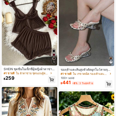
5
SHEIN ชุดชั้นในเซ็กซี่ผู้หญิงผ้าตาข่าย
รองเท้าแตะส้นสูงหัวตัดผูกโบว์ลายจุดส
มีโครงคัพบาง
ายเดี่ยวส้นไม่สมมาตรสำหรับผู้หญิง, รอ
#1 ขายดี
ใน ผ้าตาข่าย ชุดนอนผู้หญิง
#1 ขายดี
ใน เรขาคณิต รองเท้าแตะส้นสูงผู้หญิง
งเท้าแตะส้นสูงหนังเทียมสีขาวหรูหรา
259
100+ sold
฿
สำหรับฤดูร้อน
441
฿
-8%
3 วันสุดท้าย