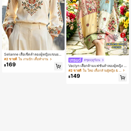
16
Selianne เสื้อเชิ้ตลำลองผู้หญิงแขนยา
ว คอวีเว้า ลายดอกไม้
#2 ขายดี
ใน งานปัก เสื้อทำงาน
#ชุดฤดูร้อน
169
Vaclyn เสื้อกล้ามแฟชั่นลำลองผู้หญิง ล
฿
ายแพตช์เวิร์ก แขนกุด คอกลม ติดกระดุ
#2 ขายดี
ใน ใหม่ เสื้อกล้ามผู้หญิง & Camis
ม
149
฿