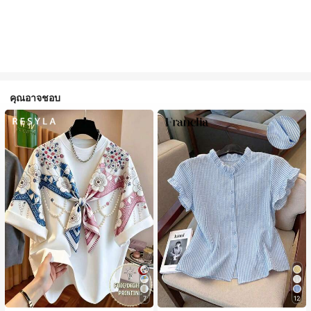
คุณอาจชอบ
7
12