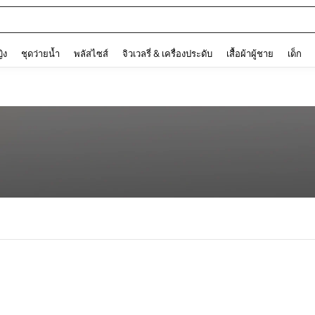
and down arrow keys to navigate search การค้นหาล่าสุด and ค้นหา. Press Enter to
ญิง
ชุดว่ายน้ำ
พลัสไซส์
จิวเวลรี่ & เครื่องประดับ
เสื้อผ้าผู้ชาย
เด็ก