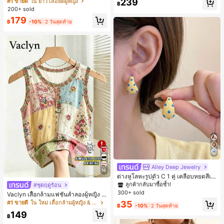
239
#1 ขายดี
ใน ยาว เสื้อยืดผู้หญิง
฿
ตัวอักษรและลายทางแนวตั้ง สไตล์แฟชั่
200+ sold
นมินิมอล ของขวัญให้เพื่อน
179
฿
-10%
2 วันสุดท้าย
Alley Deep Jewelry
#1 ขายดี
ใน โบโฮ ต่างหูผู้หญิง
16
ลูกค้ากลับมาซื้อซ้ำ!
ต่างหูโลหะรูปตัว C 1 คู่ เคลือบหยดสีเห
ลือง ลายจุดสีน้ำเงิน สไตล์ยุโรปและอเม
#1 ขายดี
#1 ขายดี
ใน โบโฮ ต่างหูผู้หญิง
ใน โบโฮ ต่างหูผู้หญิง
#ชุดฤดูร้อน
ริกัน แฟชั่นส่วนตัว หวานและสง่างาม
300+ sold
ลูกค้ากลับมาซื้อซ้ำ!
ลูกค้ากลับมาซื้อซ้ำ!
Vaclyn เสื้อกล้ามแฟชั่นลำลองผู้หญิง ล
สำหรับผู้หญิงและเด็กหญิง สำหรับการเ
ายแพตช์เวิร์ก แขนกุด คอกลม ติดกระดุ
#1 ขายดี
ใน โบโฮ ต่างหูผู้หญิง
35
#1 ขายดี
ใน ใหม่ เสื้อกล้ามผู้หญิง & Camis
ดินทาง งานแต่งงาน ปาร์ตี้ วันเกิด ของ
฿
-10%
2 วันสุดท้าย
ม
ลูกค้ากลับมาซื้อซ้ำ!
ขวัญคริสต์มาส 2026
149
฿