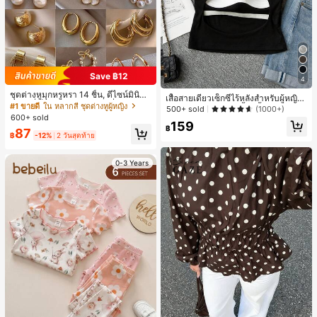
Save ฿12
4
ชุดต่างหูมุกหรูหรา 14 ชิ้น, ดีไซน์มินิมอ
เสื้อสายเดี่ยวเซ็กซี่ไร้หลังสำหรับผู้หญิง
ลใหม่ที่เป็นเอกลักษณ์ ต่างหูที่สง่างาม
#1 ขายดี
ใน หลากสี ชุดต่างหูผู้หญิง
พร้อมบราแบบมีฟองน้ำ, เสื้อกล้ามแขน
500+ sold
(1000+)
สำหรับผู้หญิง, ของขวัญสำหรับเธอ
600+ sold
กุด, เสื้อลำลองสีดำสำหรับฤดูร้อน
159
฿
87
฿
-12%
2 วันสุดท้าย
0-3 Years