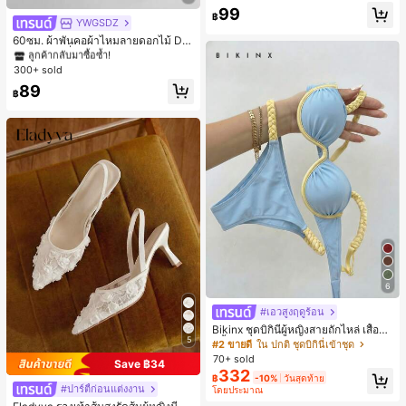
ยออกแบบ, พิมพ์ตัวอักษร & ตัวเลข สีน้ำ
99
฿
เงิน แฟชั่น & อเนกประสงค์ เสื้อยืด, สตรี
YWGSDZ
#1 ขายดี
ใน สีเบจ ผ้าพันคอทรงสี่เหลี่ยมและผ้าพันคอสำหรับผู้
ทแวร์ถ่ายภาพ, สไตล์สตรีท, เทศกาล, เ
ลูกค้ากลับมาซื้อซ้ำ!
60ซม. ผ้าพันคอผ้าไหมลายดอกไม้ Dit
สื้อยืดสำหรับผู้หญิง
sy สีเบจ, เครื่องประดับใหม่สำหรับผู้หญิ
#1 ขายดี
#1 ขายดี
ใน สีเบจ ผ้าพันคอทรงสี่เหลี่ยมและผ้าพันคอสำหรับผู้
ใน สีเบจ ผ้าพันคอทรงสี่เหลี่ยมและผ้าพันคอสำหรับผู้
งฤดูใบไม้ผลิ/ฤดูใบไม้ร่วง, ผ้าพันคอผืน
300+ sold
ลูกค้ากลับมาซื้อซ้ำ!
ลูกค้ากลับมาซื้อซ้ำ!
บางอเนกประสงค์หรูหรา
#1 ขายดี
ใน สีเบจ ผ้าพันคอทรงสี่เหลี่ยมและผ้าพันคอสำหรับผู้
89
฿
ลูกค้ากลับมาซื้อซ้ำ!
6
#เอวสูงฤดูร้อน
Bikinx ชุดบิกินี่ผู้หญิงสายถักไหล่ เสื้อว่า
5
ยน้ำวันพีซมีโครงพร้อมสายผูกหลังสีตัด
#2 ขายดี
ใน ปกติ ชุดบิกินี่เข้าชุด
กัน สำหรับเที่ยวพักผ่อน ชายหาด ฤดูร้อ
70+ sold
Save ฿34
น
332
฿
-10%
วันสุดท้าย
#ปาร์ตี้ก่อนแต่งงาน
โดยประมาณ