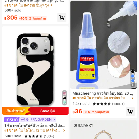
Eladyva รองเท้าส้นสูงรัดส้นผู้หญิงมีดอ
กไม้ประดับตาข่ายเสริมและสามารถสว
#1 ขายดี
ใน สง่างาม ปั๊มผู้หญิง
มได้สองแบบ ส้นสูง 7 ซม. รูปแบบโรมัน
500+ sold
หรูหรา ส้นเข็ม ลุคเทพนิยาย
305
฿
-10%
2 วันสุดท้าย
6
Misscheering กาวติดเล็บปลอม 20 กรั
ม แรงยึดสูง เจลสติกเกอร์เล็บนุ่ม แห้งเร็
#1 ขายดี
ใน กาวติดเล็บ กาวติดเล็บและสารยึดติด
ว เหมาะสำหรับผู้เริ่มต้นทำเล็บ ติดทนน
1.4k+ sold
(1000+)
าน
36
Save ฿6
฿
-8%
2 วันสุดท้าย
GIIPPA GARDEN
1 ชิ้น เคสโทรศัพท์ดีไซน์ลายคลื่นไม่สม
มาตรสำหรับ Phone 17 Pro Max, เหม
#1 ขายดี
ใน ไอโฟน 12 มินิ เคสโทรศัพท์แฟชั่น
าะสำหรับ Phone 16 Pro Max, 15 Pro
600+ sold
(100+)
Max, 14 Pro Max, เคสโทรศัพท์สไตล์เ