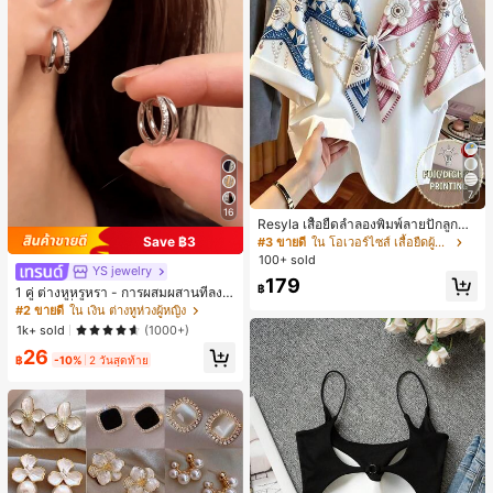
7
16
Resyla เสื้อยืดลำลองพิมพ์ลายปักลูกปัด
รูปโบว์ขนาดใหญ่สำหรับผู้หญิง
Save ฿3
#3 ขายดี
ใน โอเวอร์ไซส์ เสื้อยืดผู้หญิง
100+ sold
YS jewelry
179
฿
1 คู่ ต่างหูหรูหรา - การผสมผสานที่ลงตั
วของแฟชั่นและความซับซ้อน, ดีไซน์ส
#2 ขายดี
ใน เงิน ต่างหูห่วงผู้หญิง
องชั้น, เหมาะสำหรับสุภาพสตรีและนักเ
1k+ sold
(1000+)
รียน, ต่างหูทองแดงฝังไมโคร
26
฿
-10%
2 วันสุดท้าย