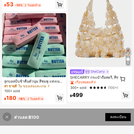
53
กาหลีและน่าสนใจ, เข้ากันได้กับ 11/12/
฿
-10%
2 วันสุดท้าย
13/14/15/16 Pro Max Plus, ดีไซน์หรู
หราเหมาะสำหรับทั้งชายและหญิง, ของ
ขวัญในอุดมคติสำหรับคริสต์มาส, วันว
าเลนไทน์, อีสเตอร์, ฤดูแต่งงานและวันเ
กิดสำหรับแฟนสาว
5
SheCarry
#1 ขายดี
ใน บรรยากาศฤดูร้อน กระเป๋าหูหิ้วด้านบนผู้หญิง
1
เกือบหมดแล้ว!
SHECARRY กระเป๋าถือสตรี, สีขาว, แฟ
1
ลูกบอลบีบช้าคืนตัวนุ่ม สีชมพู แท่งเนย
ชั่น, สง่างาม, วันหยุด, งานปาร์ตี้
#1 ขายดี
#1 ขายดี
ใน บรรยากาศฤดูร้อน กระเป๋าหูหิ้วด้านบนผู้หญิง
ใน บรรยากาศฤดูร้อน กระเป๋าหูหิ้วด้านบนผู้หญิง
บีบคลายเครียด นุ่มยืดหยุ่น ของเล่นบีบ
#1 ขายดี
ใน ของเล่นและเกม
เกือบหมดแล้ว!
เกือบหมดแล้ว!
300+ sold
(100+)
4 ออนซ์ ของเล่นเกลือ เหมาะสำหรับขอ
100+ sold
#1 ขายดี
ใน บรรยากาศฤดูร้อน กระเป๋าหูหิ้วด้านบนผู้หญิง
งขวัญวันหยุด ของขวัญสนุกและน่ารัก
499
฿
180
ของขวัญวันเกิด ของขวัญอีสเตอร์ ของ
เกือบหมดแล้ว!
฿
-18%
2 วันสุดท้าย
ขวัญฮาโลวีน ของขวัญคริสต์มาส ของข
วัญปาร์ตี้ สกวิชชี่ ของเล่นสกวิชชี่ ของเ
ล่นคลายเครียดสกวิชชี่ สกวิชชี่เกี๊ยว ขอ
งเล่นสำหรับผู้ใหญ่ ผู้หญิง สกวิชชี่กรอบ
ส่วนลด ฿100
ลงทะเบียน
สกวิชชี่เนยกรอบ บีบ ลูกบอลสลัชชี่