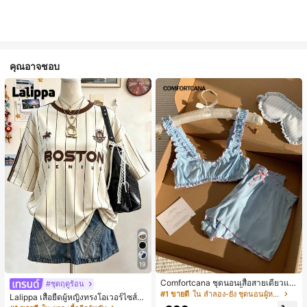
คุณอาจชอบ
19
Comfortcana ชุดนอนเสื้อสายเดี่ยวแต่
#ชุดฤดูร้อน
งระบายและกางเกงขาสั้นสำหรับผู้หญิง
#1 ขายดี
ใน ลำลอง-ยัง ชุดนอนผู้หญิง
Lalippa เสื้อยืดผู้หญิงทรงโอเวอร์ไซส์ค
วามยาวกลาง คอกลม ไหล่ตก ลายพิมพ์