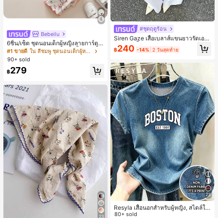
#ชุดฤดูร้อน
Bebeilu
Siren Gaze เสื้อเบลาส์แขนยาวรัดเอว
6ชิ้น/เซ็ต ชุดนอนเด็กผู้หญิงลายการ์ตูน
ลายจุดสีน้ำตาลใหม่สำหรับฤดูใบไม้ร่ว
240
หมีและดอกไม้ คอกลม แขนสั้น กางเกง
฿
-14%
2 วันสุดท้าย
#1 ขายดี
ใน สีชมพู ชุดนอนเด็กผู้หญิง
งสำหรับผู้หญิง
ขาสั้น ขอบระบาย สวมใส่สบาย
90+ sold
279
฿
23
Resyla เสื้อนอกสำหรับผู้หญิง, สไตล์ให
ม่ฤดูร้อน, กีฬากลางแจ้งแบบสบายๆ, ลา
80+ sold
23