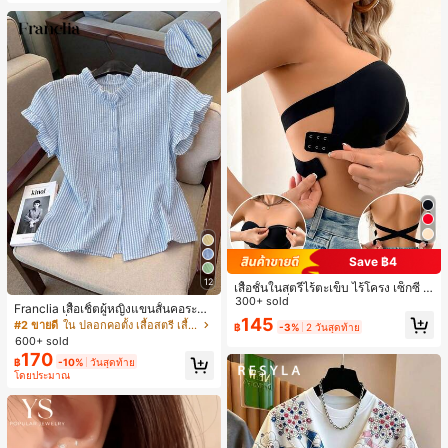
Save ฿4
12
เสื้อชั้นในสตรีไร้ตะเข็บ ไร้โครง เซ็กซี่ ด้
านข้างไม่ลื่น แผ่นรองถอดได้ ลายไขว้ห
300+ sold
Franclia เสื้อเชิ้ตผู้หญิงแขนสั้นคอระบา
ลัง ไร้สาย สบายตลอดวัน
145
ยกระดุมเดี่ยวลายทาง
#2 ขายดี
ใน ปลอกคอตั้ง เสื้อสตรี เสื้อเบลาส์ & Tee
฿
-3%
2 วันสุดท้าย
600+ sold
170
฿
-10%
วันสุดท้าย
โดยประมาณ